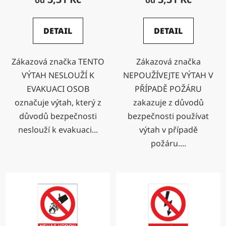
od
od
DETAIL
DETAIL
Zákazová značka TENTO
Zákazová značka
VÝTAH NESLOUŽÍ K
NEPOUŽÍVEJTE VÝTAH V
EVAKUACI OSOB
PŘÍPADĚ POŽÁRU
označuje výtah, který z
zakazuje z důvodů
důvodů bezpečnosti
bezpečnosti používat
neslouží k evakuaci...
výtah v případě
požáru....