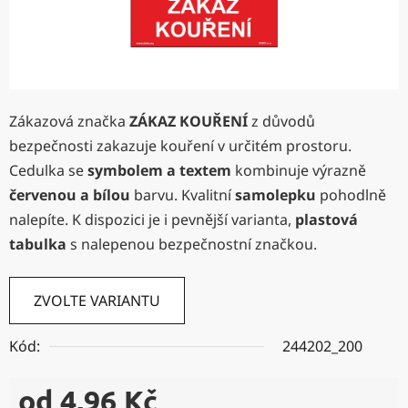
Zákazová značka
ZÁKAZ KOUŘENÍ
z důvodů
bezpečnosti zakazuje kouření v určitém prostoru.
Cedulka se
symbolem a textem
kombinuje výrazně
červenou a bílou
barvu. Kvalitní
samolepku
pohodlně
nalepíte. K dispozici je i pevnější varianta,
plastová
tabulka
s nalepenou bezpečnostní značkou.
ZVOLTE VARIANTU
Kód:
244202_200
od
4,96 Kč