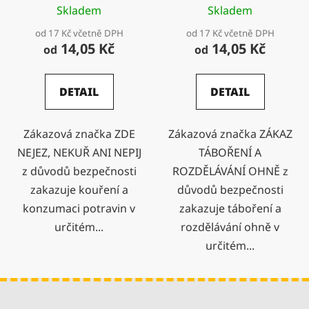
Skladem
Skladem
od 17 Kč včetně DPH
od 17 Kč včetně DPH
14,05 Kč
14,05 Kč
od
od
DETAIL
DETAIL
Zákazová značka ZDE
Zákazová značka ZÁKAZ
NEJEZ, NEKUŘ ANI NEPIJ
TÁBOŘENÍ A
z důvodů bezpečnosti
ROZDĚLÁVÁNÍ OHNĚ z
zakazuje kouření a
důvodů bezpečnosti
konzumaci potravin v
zakazuje táboření a
určitém...
rozdělávání ohně v
určitém...
Z
á