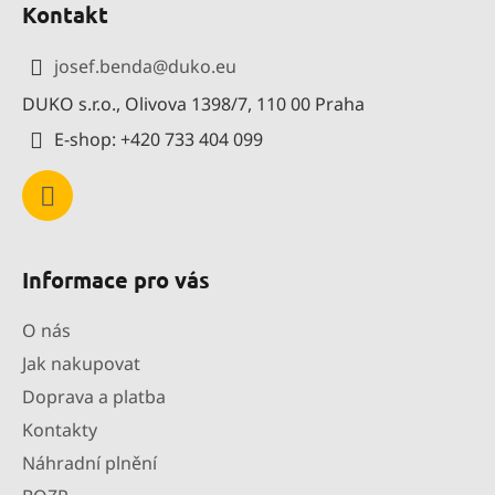
Kontakt
p
a
josef.benda
@
duko.eu
t
DUKO s.r.o., Olivova 1398/7, 110 00 Praha
í
E-shop: +420 733 404 099
Informace pro vás
O nás
Jak nakupovat
Doprava a platba
Kontakty
Náhradní plnění