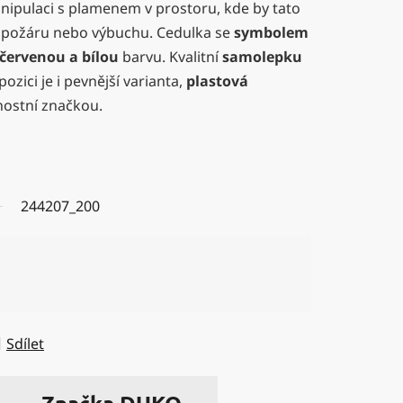
nipulaci s plamenem v prostoru, kde by tato
k požáru nebo výbuchu. Cedulka se
symbolem
červenou a bílou
barvu. Kvalitní
samolepku
ozici je i pevnější varianta,
plastová
ostní značkou.
244207_200
Sdílet