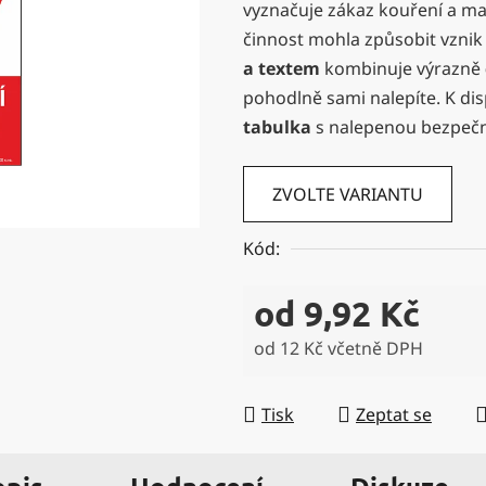
vyznačuje zákaz kouření a ma
0,0
činnost mohla způsobit vzni
z
a textem
kombinuje výrazně
5
pohodlně sami nalepíte. K disp
hvězdiček.
tabulka
s nalepenou bezpečn
ZVOLTE VARIANTU
Kód:
od
9,92 Kč
od
12 Kč
včetně DPH
Měrná cena:
Tisk
Zeptat se