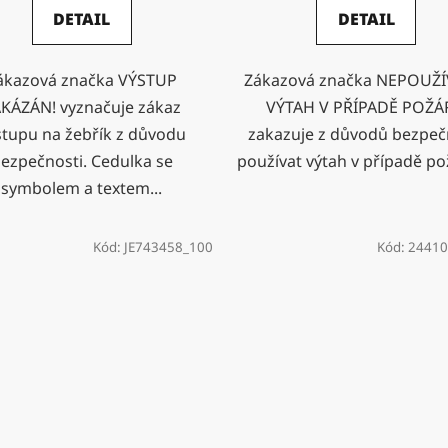
DETAIL
DETAIL
ákazová značka VÝSTUP
Zákazová značka NEPOUŽÍ
KÁZÁN! vyznačuje zákaz
VÝTAH V PŘÍPADĚ POŽ
stupu na žebřík z důvodu
zakazuje z důvodů bezpeč
ezpečnosti. Cedulka se
používat výtah v případě pož
symbolem a textem...
Kód:
JE743458_100
Kód:
24410