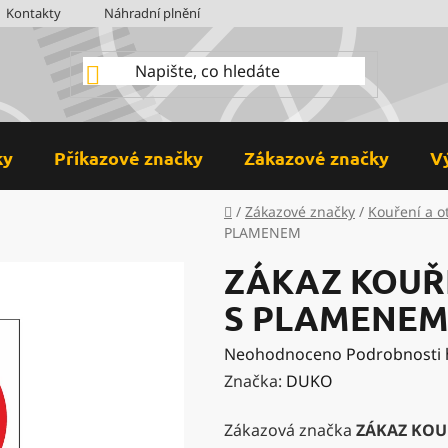
Kontakty
Náhradní plnění
BOZP
Hodnocení obchodu
ky
Příkazové značky
Zákazové značky
V
Domů
/
Zákazové značky
/
Kouření a o
PLAMENEM
ZÁKAZ KOUŘ
S PLAMENE
Průměrné
Neohodnoceno
Podrobnosti
hodnocení
Značka:
DUKO
produktu
Zákazová značka
ZÁKAZ KOU
je