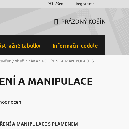
Obchodní podmínky
Přihlášení
Ochrana osobních údajů a GDPR
Registrace
M
PRÁZDNÝ KOŠÍK
NÁKUPNÍ
KOŠÍK
ýstražné tabulky
Informační cedule
Plastov
tevřený oheň
/
ZÁKAZ KOUŘENÍ A MANIPULACE S
ENÍ A MANIPULACE
M
 hodnocení
ŘENÍ A MANIPULACE S PLAMENEM