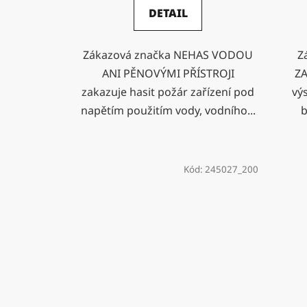
DETAIL
Zákazová značka NEHAS VODOU
Z
ANI PĚNOVÝMI PŘÍSTROJI
ZA
zakazuje hasit požár zařízení pod
vý
napětím použitím vody, vodního...
b
Kód:
245027_200