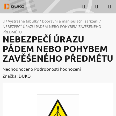
Přejít
Hledat
NÁKUP
na
KOŠÍK
obsah
Domů
/
Výstražné tabulky
/
Dopravní a manipulační zařízení
/
NEBEZPEČÍ ÚRAZU PÁDEM NEBO POHYBEM ZAVĚŠENÉHO
PŘEDMĚTU
NEBEZPEČÍ ÚRAZU
PÁDEM NEBO POHYBEM
ZAVĚŠENÉHO PŘEDMĚTU
Průměrné
Neohodnoceno
Podrobnosti hodnocení
hodnocení
Značka:
DUKO
produktu
je
0,0
z
5