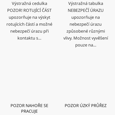
Výstražná cedulka
Výstražná tabulka
POZOR! ROTUJÍCÍ ČÁST
NEBEZPEČÍ ÚRAZU
upozorňuje na výskyt
upozorňuje na
rotujících částí a možné
nebezpečí úrazu
nebezpečí úrazu při
způsobené různými
kontaktu s...
vlivy. Možnost vyvěšení
pouze na...
POZOR NAHOŘE SE
POZOR ÚZKÝ PRŮŘEZ
PRACUJE