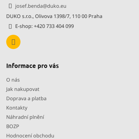
a
josef.benda
@
duko.eu
t
DUKO s.r.o., Olivova 1398/7, 110 00 Praha
í
E-shop: +420 733 404 099
Informace pro vás
O nás
Jak nakupovat
Doprava a platba
Kontakty
Náhradní plnění
BOZP
Hodnocení obchodu