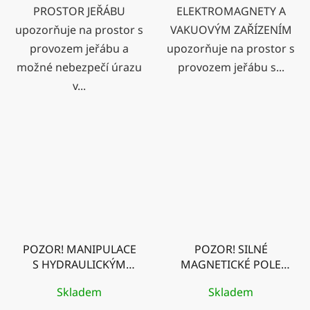
PROSTOR JEŘÁBU
ELEKTROMAGNETY A
upozorňuje na prostor s
VAKUOVÝM ZAŘÍZENÍM
provozem jeřábu a
upozorňuje na prostor s
možné nebezpečí úrazu
provozem jeřábu s...
v...
POZOR! MANIPULACE
POZOR! SILNÉ
S HYDRAULICKÝM
MAGNETICKÉ POLE
NAKLADAČEM
JEŘÁBŮ - ZÁKAZ
Skladem
Skladem
VSTUPU S
KARDIOSTIMULÁTOREM