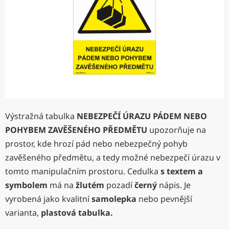
hvězdiček.
Výstražná tabulka
NEBEZPEČÍ ÚRAZU PÁDEM NEBO
POHYBEM ZAVĚŠENÉHO PŘEDMĚTU
upozorňuje na
prostor, kde hrozí pád nebo nebezpečný pohyb
zavěšeného předmětu, a tedy možné nebezpečí úrazu v
tomto manipulačním prostoru. Cedulka
s textem a
symbolem
má na
žlutém
pozadí
černý
nápis. Je
vyrobená jako kvalitní
samolepka
nebo pevnější
varianta,
plastová tabulka.