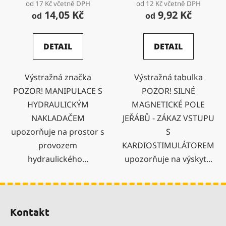
od 17 Kč včetně DPH
od 12 Kč včetně DPH
14,05 Kč
9,92 Kč
od
od
DETAIL
DETAIL
Výstražná značka
Výstražná tabulka
POZOR! MANIPULACE S
POZOR! SILNÉ
HYDRAULICKÝM
MAGNETICKÉ POLE
NAKLADAČEM
JEŘÁBŮ - ZÁKAZ VSTUPU
upozorňuje na prostor s
S
provozem
KARDIOSTIMULÁTOREM
hydraulického...
upozorňuje na výskyt...
Z
á
Kontakt
p