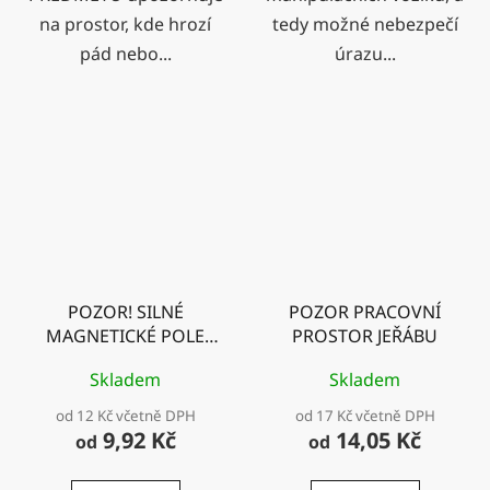
na prostor, kde hrozí
tedy možné nebezpečí
pád nebo...
úrazu...
POZOR! SILNÉ
POZOR PRACOVNÍ
MAGNETICKÉ POLE
PROSTOR JEŘÁBU
JEŘÁBŮ - ZÁKAZ
Skladem
Skladem
VSTUPU S
KARDIOSTIMULÁTOREM
od 12 Kč včetně DPH
od 17 Kč včetně DPH
9,92 Kč
14,05 Kč
od
od