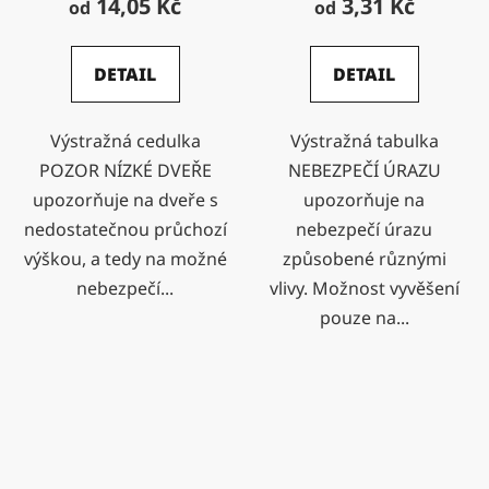
14,05 Kč
3,31 Kč
od
od
DETAIL
DETAIL
Výstražná cedulka
Výstražná tabulka
POZOR NÍZKÉ DVEŘE
NEBEZPEČÍ ÚRAZU
upozorňuje na dveře s
upozorňuje na
nedostatečnou průchozí
nebezpečí úrazu
výškou, a tedy na možné
způsobené různými
nebezpečí...
vlivy. Možnost vyvěšení
pouze na...