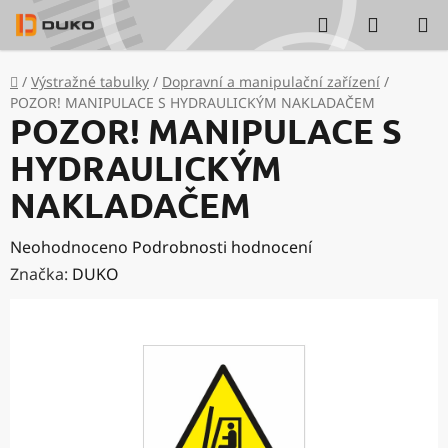
Přejít
Hledat
NÁKUP
na
KOŠÍK
obsah
Domů
/
Výstražné tabulky
/
Dopravní a manipulační zařízení
/
POZOR! MANIPULACE S HYDRAULICKÝM NAKLADAČEM
POZOR! MANIPULACE S
HYDRAULICKÝM
NAKLADAČEM
Průměrné
Neohodnoceno
Podrobnosti hodnocení
hodnocení
Značka:
DUKO
produktu
je
0,0
z
5
hvězdiček.