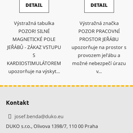
DETAIL
DETAIL
Výstražná tabulka
Výstražná značka
POZOR! SILNÉ
POZOR PRACOVNÍ
MAGNETICKÉ POLE
PROSTOR JEŘÁBU
JEŘÁBŮ - ZÁKAZ VSTUPU
upozorňuje na prostor s
S
provozem jeřábu a
KARDIOSTIMULÁTOREM
možné nebezpečí úrazu
upozorňuje na výskyt...
v...
Z
á
Kontakt
p
a
josef.benda
@
duko.eu
t
DUKO s.r.o., Olivova 1398/7, 110 00 Praha
í