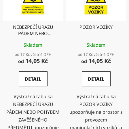
NEBEZPEČÍ ÚRAZU
POZOR VOZÍKY
PÁDEM NEBO
POHYBEM
Skladem
Skladem
ZAVĚŠENÉHO
PŘEDMĚTU
od 17 Kč včetně DPH
od 17 Kč včetně DPH
14,05 Kč
14,05 Kč
od
od
DETAIL
DETAIL
Výstražná tabulka
Výstražná tabulka
NEBEZPEČÍ ÚRAZU
POZOR VOZÍKY
PÁDEM NEBO POHYBEM
upozorňuje na prostor s
ZAVĚŠENÉHO
provozem
PŘEDMĚTU upozorňuje
manipulačních vozíků, a