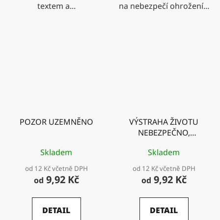
textem a...
na nebezpečí ohrožení...
POZOR UZEMNĚNO
VÝSTRAHA ŽIVOTU
NEBEZPEČNO,
DOTÝKAT SE ELEKT.
Skladem
Skladem
ZAŘÍZENÍ!
od 12 Kč včetně DPH
od 12 Kč včetně DPH
9,92 Kč
9,92 Kč
od
od
DETAIL
DETAIL