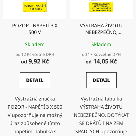
POZOR - NAPĚTÍ 3 X
VÝSTRAHA ŽIVOTU
500 V
NEBEZPEČNO,
DOTÝKAT SE DRÁTŮ I
Skladem
Skladem
NA ZEM SPADLÝCH
od 12 Kč včetně DPH
od 17 Kč včetně DPH
9,92 Kč
14,05 Kč
od
od
DETAIL
DETAIL
Výstražná značka
Výstražná tabulka
POZOR - NAPĚTÍ 3 X 500
VÝSTRAHA ŽIVOTU
V upozorňuje na možný
NEBEZPEČNO, DOTÝKAT
úraz způsobené tímto
SE DRÁTŮ I NA ZEM
napětím. Tabulka s
SPADLÝCH upozorňuje