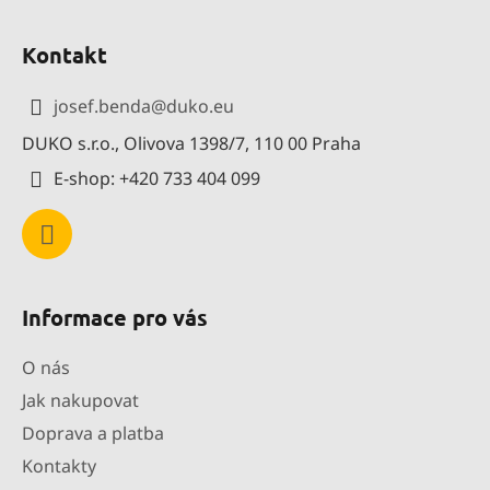
Z
á
Kontakt
p
a
josef.benda
@
duko.eu
t
DUKO s.r.o., Olivova 1398/7, 110 00 Praha
í
E-shop: +420 733 404 099
Informace pro vás
O nás
Jak nakupovat
Doprava a platba
Kontakty