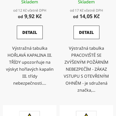
Skladem
Skladem
VSTUPU S OTEVŘENÝM
OHNĚM -
od 12 Kč včetně DPH
od 17 Kč včetně DPH
9,92 Kč
14,05 Kč
od
od
DETAIL
DETAIL
Výstražná tabulka
Výstražná tabulka
HOŘLAVÁ KAPALINA III.
PRACOVIŠTĚ SE
TŘÍDY upozorňuje na
ZVÝŠENÝM POŽÁRNÍM
výskyt hořlavých kapalin
NEBEZPEČÍM - ZÁKAZ
III. třídy
VSTUPU S OTEVŘENÝM
nebezpečnosti....
OHNĚM - je sdružená
značka,...