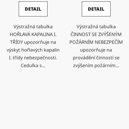
DETAIL
DETAIL
Výstražná tabulka
Výstražná tabulka
HOŘLAVÁ KAPALINA I.
ČINNOST SE ZVÝŠENÝM
TŘÍDY upozorňuje na
POŽÁRNÍM NEBEZPEČÍM
výskyt hořlavých kapalin
upozorňuje na
I. třídy nebezpečnosti.
provádění činností se
Cedulka s...
zvýšením požárním...