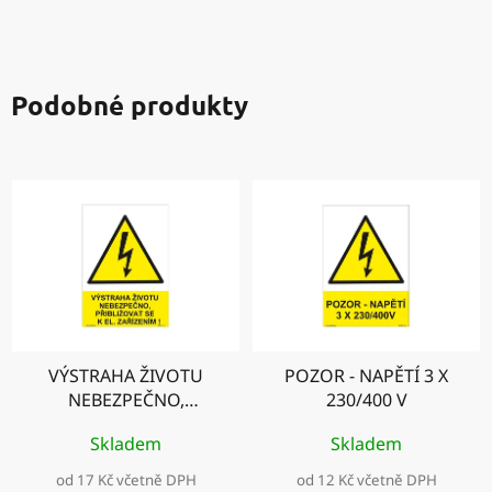
Podobné produkty
VÝSTRAHA ŽIVOTU
POZOR - NAPĚTÍ 3 X
NEBEZPEČNO,
230/400 V
PŘIBLIŽOVAT SE K EL.
Skladem
Skladem
ZAŘÍZENÍM!
od 17 Kč včetně DPH
od 12 Kč včetně DPH