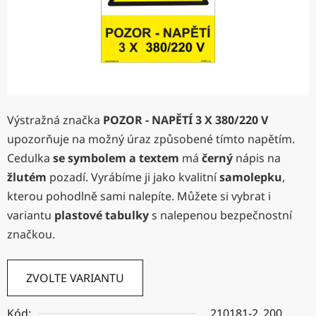
Výstražná značka
POZOR - NAPĚTÍ 3 X 380/220 V
upozorňuje na možný úraz způsobené tímto napětím.
Cedulka
se symbolem a textem
má
černý
nápis na
žlutém
pozadí. Vyrábíme ji jako kvalitní
samolepku
,
kterou pohodlně sami nalepíte. Můžete si vybrat i
variantu
plastové tabulky
s nalepenou bezpečnostní
značkou.
ZVOLTE VARIANTU
Kód:
210181-2_200