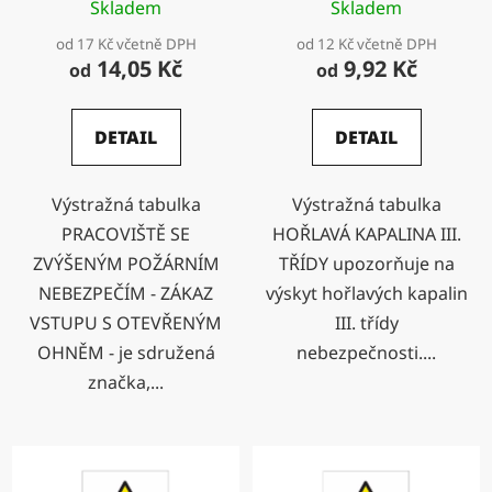
Skladem
Skladem
VSTUPU S OTEVŘENÝM
OHNĚM -
od 17 Kč včetně DPH
od 12 Kč včetně DPH
14,05 Kč
9,92 Kč
od
od
DETAIL
DETAIL
Výstražná tabulka
Výstražná tabulka
PRACOVIŠTĚ SE
HOŘLAVÁ KAPALINA III.
ZVÝŠENÝM POŽÁRNÍM
TŘÍDY upozorňuje na
NEBEZPEČÍM - ZÁKAZ
výskyt hořlavých kapalin
VSTUPU S OTEVŘENÝM
III. třídy
OHNĚM - je sdružená
nebezpečnosti....
značka,...