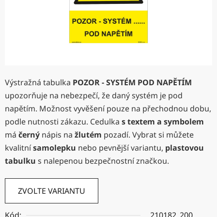
Výstražná tabulka
POZOR - SYSTÉM POD NAPĚTÍM
upozorňuje na nebezpečí, že daný systém je pod
napětím. Možnost vyvěšení pouze na přechodnou dobu,
podle nutnosti zákazu. Cedulka
s textem a symbolem
má
černý
nápis na
žlutém
pozadí. Vybrat si můžete
kvalitní
samolepku
nebo pevnější variantu,
plastovou
tabulku
s nalepenou bezpečnostní značkou.
ZVOLTE VARIANTU
Kód:
210182_200