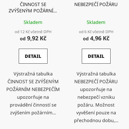
ČINNOST SE
NEBEZPEČÍ POŽÁRU
ZVÝŠENÝM POŽÁRNÍM
NEBEZPEČÍM
Skladem
Skladem
od 12 Kč včetně DPH
od 6 Kč včetně DPH
9,92 Kč
4,96 Kč
od
od
DETAIL
DETAIL
Výstražná tabulka
Výstražná tabulka
ČINNOST SE ZVÝŠENÝM
NEBEZPEČÍ POŽÁRU
POŽÁRNÍM NEBEZPEČÍM
upozorňuje na
upozorňuje na
nebezpečí vzniku
provádění činností se
požáru. Možnost
zvýšením požárním...
vyvěšení pouze na
přechodnou dobu,...