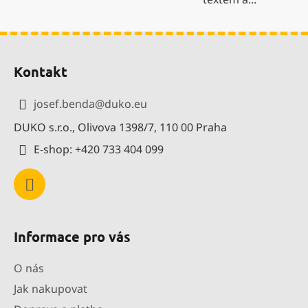
Z
á
Kontakt
p
a
josef.benda
@
duko.eu
t
DUKO s.r.o., Olivova 1398/7, 110 00 Praha
í
E-shop: +420 733 404 099
Informace pro vás
O nás
Jak nakupovat