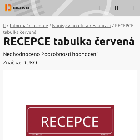
Přejít
Hledat
NÁKUP
na
KOŠÍK
obsah
Domů
/
Informační cedule
/
Nápisy v hotelu a restauraci
/
RECEPCE
tabulka červená
RECEPCE tabulka červená
Průměrné
Neohodnoceno
Podrobnosti hodnocení
hodnocení
Značka:
DUKO
produktu
je
0,0
z
5
hvězdiček.