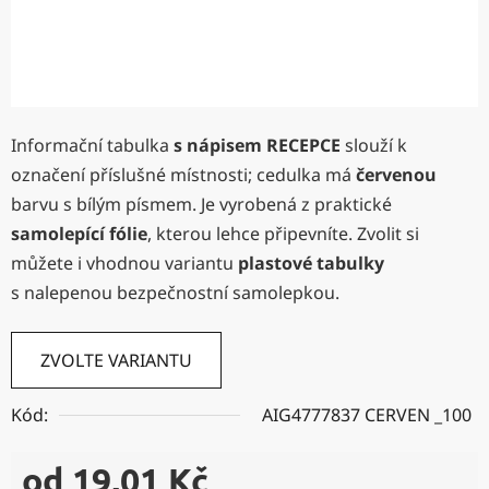
Informační tabulka
s nápisem
RECEPCE
slouží k
označení příslušné místnosti; cedulka má
červenou
barvu s bílým písmem. Je vyrobená z praktické
samolepící fólie
, kterou lehce připevníte. Zvolit si
můžete i vhodnou variantu
plastové tabulky
s nalepenou bezpečnostní samolepkou.
ZVOLTE VARIANTU
Kód:
AIG4777837 CERVEN _100
od
19,01 Kč