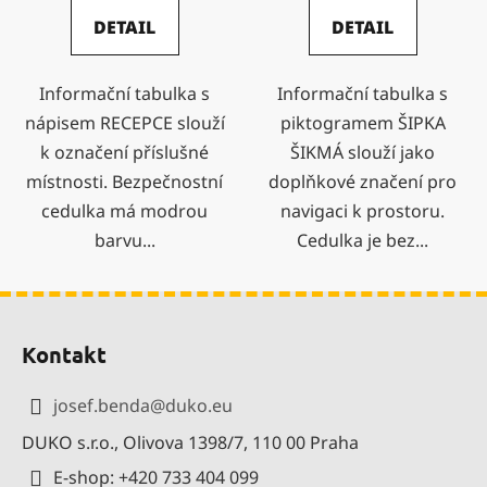
DETAIL
DETAIL
Informační tabulka s
Informační tabulka s
nápisem RECEPCE slouží
piktogramem ŠIPKA
k označení příslušné
ŠIKMÁ slouží jako
místnosti. Bezpečnostní
doplňkové značení pro
cedulka má modrou
navigaci k prostoru.
barvu...
Cedulka je bez...
Z
á
Kontakt
p
a
josef.benda
@
duko.eu
t
DUKO s.r.o., Olivova 1398/7, 110 00 Praha
í
E-shop: +420 733 404 099