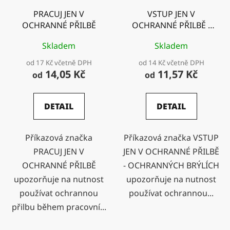
PRACUJ JEN V
VSTUP JEN V
OCHRANNÉ PŘILBĚ
OCHRANNÉ PŘILBĚ -
OCHRANNÝCH
Skladem
Skladem
BRÝLÍCH
od 17 Kč včetně DPH
od 14 Kč včetně DPH
14,05 Kč
11,57 Kč
od
od
DETAIL
DETAIL
Příkazová značka
Příkazová značka VSTUP
PRACUJ JEN V
JEN V OCHRANNÉ PŘILBĚ
OCHRANNÉ PŘILBĚ
- OCHRANNÝCH BRÝLÍCH
upozorňuje na nutnost
upozorňuje na nutnost
používat ochrannou
používat ochrannou...
přilbu během pracovní...