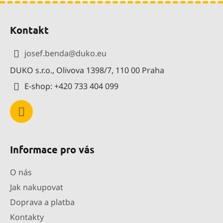
Z
á
Kontakt
p
a
josef.benda
@
duko.eu
t
DUKO s.r.o., Olivova 1398/7, 110 00 Praha
í
E-shop: +420 733 404 099
Informace pro vás
O nás
Jak nakupovat
Doprava a platba
Kontakty