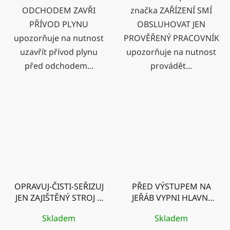
ODCHODEM ZAVŘI
značka ZAŘÍZENÍ SMÍ
PŘÍVOD PLYNU
OBSLUHOVAT JEN
upozorňuje na nutnost
PROVĚŘENÝ PRACOVNÍK
uzavřít přívod plynu
upozorňuje na nutnost
před odchodem...
provádět...
OPRAVUJ-ČISTI-SEŘIZUJ
PŘED VÝSTUPEM NA
JEN ZAJIŠTĚNÝ STROJ V
JEŘÁB VYPNI HLAVNÍ
KLIDU
TROLEJ!
Skladem
Skladem