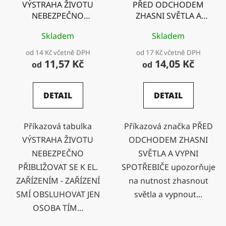
VÝSTRAHA ŽIVOTU
PŘED ODCHODEM
NEBEZPEČNO
ZHASNI SVĚTLA A
PŘIBLIŽOVAT SE K EL.
VYPNI SPOTŘEBIČE
Skladem
Skladem
ZAŘÍZENÍM - ZAŘÍZENÍ
SMÍ OBSLUHOVAT JEN
od 14 Kč včetně DPH
od 17 Kč včetně DPH
OSOBA TÍM POVĚŘENÁ
11,57 Kč
14,05 Kč
od
od
DETAIL
DETAIL
Příkazová tabulka
Příkazová značka PŘED
VÝSTRAHA ŽIVOTU
ODCHODEM ZHASNI
NEBEZPEČNO
SVĚTLA A VYPNI
PŘIBLIŽOVAT SE K EL.
SPOTŘEBIČE upozorňuje
ZAŘÍZENÍM - ZAŘÍZENÍ
na nutnost zhasnout
SMÍ OBSLUHOVAT JEN
světla a vypnout...
OSOBA TÍM...