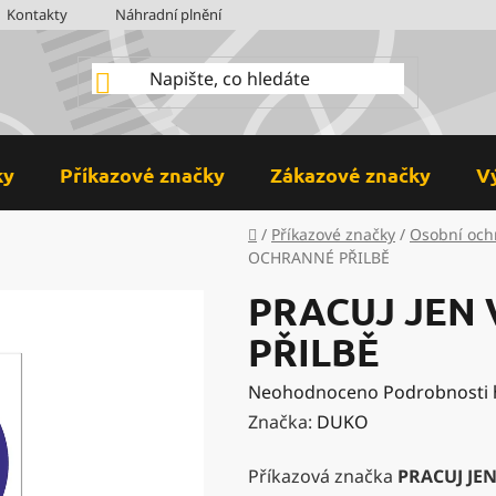
Kontakty
Náhradní plnění
BOZP
Hodnocení obchodu
ky
Příkazové značky
Zákazové značky
V
Domů
/
Příkazové značky
/
Osobní och
OCHRANNÉ PŘILBĚ
PRACUJ JEN
PŘILBĚ
Průměrné
Neohodnoceno
Podrobnosti
hodnocení
Značka:
DUKO
produktu
Příkazová značka
PRACUJ JE
je