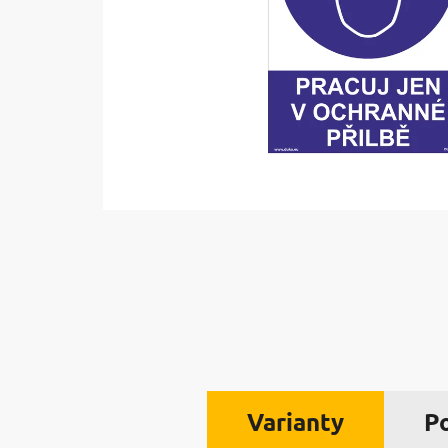
Varianty
P