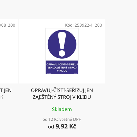
908_200
Kód:
253922-1_200
T JEN
OPRAVUJ-ČISTI-SEŘIZUJ JEN
ÍK
ZAJIŠTĚNÝ STROJ V KLIDU
Skladem
od 12 Kč včetně DPH
9,92 Kč
od