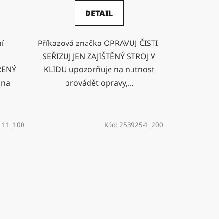
DETAIL
ní
Příkazová značka OPRAVUJ-ČISTI-
SEŘIZUJ JEN ZAJIŠTĚNÝ STROJ V
ŘENÝ
KLIDU upozorňuje na nutnost
 na
provádět opravy,...
111_100
Kód:
253925-1_200