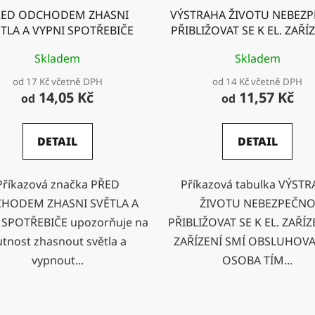
ŘED ODCHODEM ZHASNI
VÝSTRAHA ŽIVOTU NEBEZ
TLA A VYPNI SPOTŘEBIČE
PŘIBLIŽOVAT SE K EL. ZAŘ
- ZAŘÍZENÍ SMÍ OBSLUHOVA
Skladem
Skladem
OSOBA TÍM POVĚŘEN
od 17 Kč včetně DPH
od 14 Kč včetně DPH
14,05 Kč
11,57 Kč
od
od
DETAIL
DETAIL
Příkazová značka PŘED
Příkazová tabulka VÝST
HODEM ZHASNI SVĚTLA A
ŽIVOTU NEBEZPEČN
 SPOTŘEBIČE upozorňuje na
PŘIBLIŽOVAT SE K EL. ZAŘÍZ
tnost zhasnout světla a
ZAŘÍZENÍ SMÍ OBSLUHOVA
vypnout...
OSOBA TÍM...