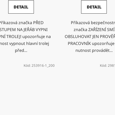
DETAIL
DETAIL
Příkazová značka PŘED
Příkazová bezpečnost
STUPEM NA JEŘÁB VYPNI
značka ZAŘÍZENÍ SMÍ
NÍ TROLEJ! upozorňuje na
OBSLUHOVAT JEN PROVĚ
nost vypnout hlavní trolej
PRACOVNÍK upozorňuje
před...
nutnost provádět...
Kód:
253916-1_200
Kód:
298