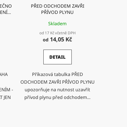
PEČNO
PŘED ODCHODEM ZAVŘI
ÍZENÍM
PŘÍVOD PLYNU
T JEN
Skladem
Á
od 17 Kč včetně DPH
14,05 Kč
od
DETAIL
RAHA
Příkazová tabulka PŘED
O
ODCHODEM ZAVŘI PŘÍVOD PLYNU
ENÍM -
upozorňuje na nutnost uzavřít
T JEN
přívod plynu před odchodem...