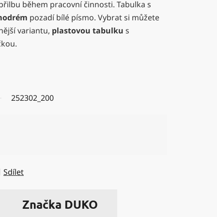
řilbu během pracovní činnosti. Tabulka s
modrém
pozadí bílé písmo. Vybrat si můžete
ější variantu,
plastovou tabulku
s
čkou.
252302_200
Sdílet
Značka
DUKO