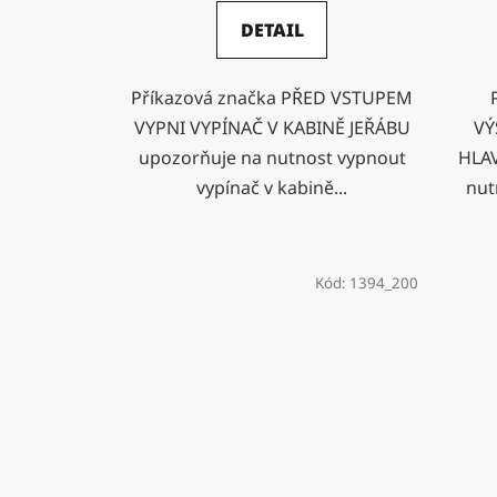
DETAIL
Příkazová značka PŘED VSTUPEM
VYPNI VYPÍNAČ V KABINĚ JEŘÁBU
VÝ
upozorňuje na nutnost vypnout
HLAV
vypínač v kabině...
nut
Kód:
1394_200