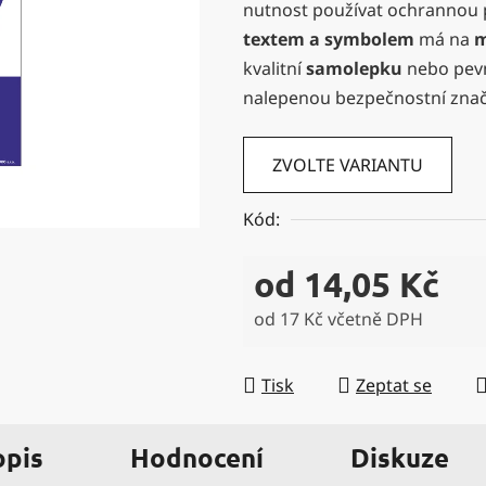
nutnost používat ochrannou p
0,0
textem a symbolem
má na
z
kvalitní
samolepku
nebo pevn
5
nalepenou bezpečnostní zna
hvězdiček.
ZVOLTE VARIANTU
Kód:
od
14,05 Kč
od
17 Kč
včetně DPH
Měrná cena:
Tisk
Zeptat se
opis
Hodnocení
Diskuze