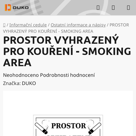
Přejít
Hledat
NÁKUP
na
KOŠÍK
obsah
Domů
/
Informační cedule
/
Ostatní informace a nápisy
/
PROSTOR
VYHRAZENÝ PRO KOUŘENÍ - SMOKING AREA
PROSTOR VYHRAZENÝ
PRO KOUŘENÍ - SMOKING
AREA
Průměrné
Neohodnoceno
Podrobnosti hodnocení
hodnocení
Značka:
DUKO
produktu
je
0,0
z
5
hvězdiček.