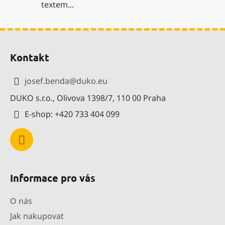
textem...
Z
á
Kontakt
p
a
josef.benda
@
duko.eu
t
DUKO s.r.o., Olivova 1398/7, 110 00 Praha
í
E-shop: +420 733 404 099
Informace pro vás
O nás
Jak nakupovat