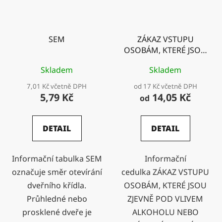
SEM
ZÁKAZ VSTUPU
OSOBÁM, KTERÉ JSOU
ZJEVNĚ POD VLIVEM
Skladem
Skladem
ALKOHOLU NEBO
JINÝCH NÁVYKOVÝCH
7,01 Kč včetně DPH
od 17 Kč včetně DPH
LÁTEK
5,79 Kč
14,05 Kč
od
DETAIL
DETAIL
Informační tabulka SEM
Informační
označuje směr otevírání
cedulka ZÁKAZ VSTUPU
dveřního křídla.
OSOBÁM, KTERÉ JSOU
Průhledné nebo
ZJEVNĚ POD VLIVEM
prosklené dveře je
ALKOHOLU NEBO