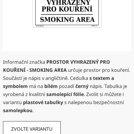
Informační značka
PROSTOR VYHRAZENÝ PRO
KOUŘENÍ - SMOKING AREA
určuje prostor pro kouření.
Součástí je nápis v angličtině. Cedulka
s textem a
symbolem
má na
bílém
pozadí
černý
nápis. Tabulka je
vyrobená z kvalitní
samolepící fólie
. Zvolit si můžete i
variantu
plastové tabulky
s nalepenou bezpečnostní
samolepkou
.
ZVOLTE VARIANTU