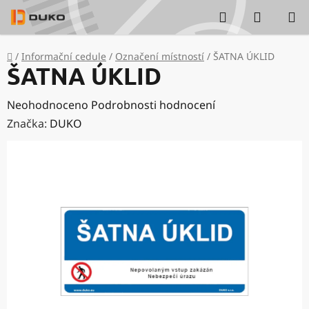
Přejít
Hledat
NÁKUP
na
KOŠÍK
obsah
Domů
/
Informační cedule
/
Označení místností
/
ŠATNA ÚKLID
ŠATNA ÚKLID
Průměrné
Neohodnoceno
Podrobnosti hodnocení
hodnocení
Značka:
DUKO
produktu
je
0,0
z
5
hvězdiček.