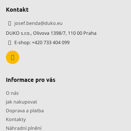
á
Kontakt
p
a
josef.benda
@
duko.eu
t
DUKO s.r.o., Olivova 1398/7, 110 00 Praha
í
E-shop: +420 733 404 099
Informace pro vás
O nás
Jak nakupovat
Doprava a platba
Kontakty
Náhradní plnění