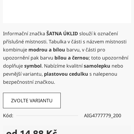
Informační značka
ŠATNA ÚKLID
slouží k označení
příslušné místnosti. Tabulka v části s názvem místnosti
kombinuje
modrou a bílou
barvu, v části pro
upozornění pak barvu
bílou a černou
; toto upozornění
doplňuje
symbol
. Nabízíme kvalitní
samolepku
nebo
pevnější variantu,
plastovou cedulku
s nalepenou
bezpečnostní značkou.
ZVOLTE VARIANTU
Kód:
AIG4777779_200
od
14,88 Kč