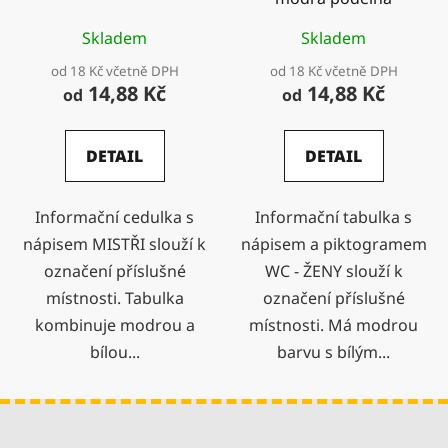
Skladem
Skladem
od 18 Kč včetně DPH
od 18 Kč včetně DPH
14,88 Kč
14,88 Kč
od
od
DETAIL
DETAIL
Informační cedulka s
Informační tabulka s
nápisem MISTŘI slouží k
nápisem a piktogramem
označení příslušné
WC - ŽENY slouží k
místnosti. Tabulka
označení příslušné
kombinuje modrou a
místnosti. Má modrou
bílou...
barvu s bílým...
Z
á