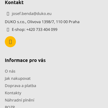
Kontakt
p
a
josef.benda
@
duko.eu
t
DUKO s.r.o., Olivova 1398/7, 110 00 Praha
í
E-shop: +420 733 404 099
Informace pro vás
O nás
Jak nakupovat
Doprava a platba
Kontakty
Náhradní plnění
BOZP