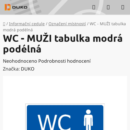
Přejít
Hledat
NÁKUP
na
KOŠÍK
obsah
Domů
/
Informační cedule
/
Označení místností
/
WC - MUŽI tabulka
modrá podélná
WC - MUŽI tabulka modrá
podélná
Průměrné
Neohodnoceno
Podrobnosti hodnocení
hodnocení
Značka:
DUKO
produktu
je
0,0
z
5
hvězdiček.