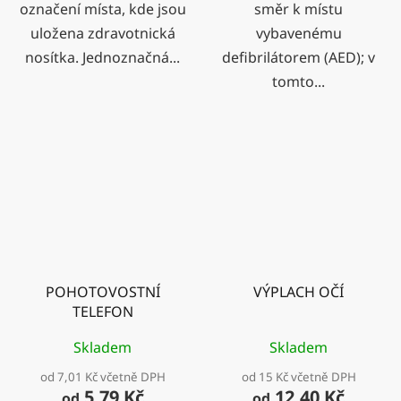
označení místa, kde jsou
směr k místu
uložena zdravotnická
vybavenému
nosítka. Jednoznačná...
defibrilátorem (AED); v
tomto...
POHOTOVOSTNÍ
VÝPLACH OČÍ
TELEFON
Skladem
Skladem
od 7,01 Kč včetně DPH
od 15 Kč včetně DPH
5,79 Kč
12,40 Kč
od
od