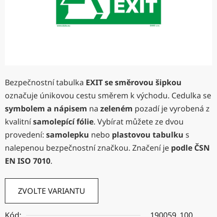
Bezpečnostní tabulka
EXIT
se směrovou šipkou
označuje únikovou cestu směrem k východu. Cedulka se
symbolem a nápisem
na
zeleném
pozadí je vyrobená z
kvalitní
samolepící fólie
. Vybírat můžete ze dvou
provedení:
samolepku
nebo
plastovou tabulku
s
nalepenou bezpečnostní značkou. Značení je
podle ČSN
EN ISO 7010
.
ZVOLTE VARIANTU
Kód:
190059_100