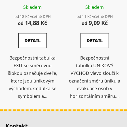
Skladem
Skladem
od 18 Kč včetně DPH
od 11 Kč včetně DPH
14,88 Kč
9,09 Kč
od
od
DETAIL
DETAIL
Bezpečnostní tabulka
Bezpečnostní
EXIT se směrovou
tabulka ÚNIKOVÝ
šipkou označuje dveře,
VÝCHOD vlevo slouží k
které jsou únikovým
označení směru úniku a
východem. Cedulka se
evakuace osob v
symbolem a...
horizontálním směru....
Z
á
Kontakt