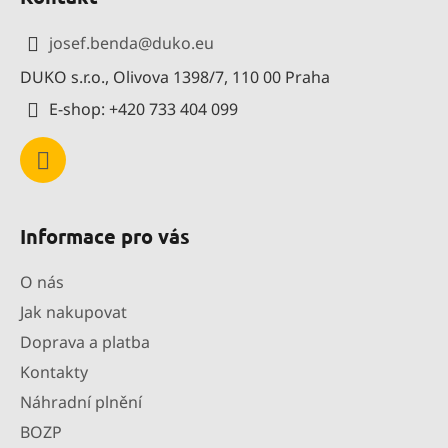
p
a
josef.benda
@
duko.eu
t
DUKO s.r.o., Olivova 1398/7, 110 00 Praha
í
E-shop: +420 733 404 099
Informace pro vás
O nás
Jak nakupovat
Doprava a platba
Kontakty
Náhradní plnění
BOZP