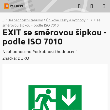
Přejít
Hledat
NÁKUP
na
KOŠÍK
obsah
Domů
/
Bezpečnostní tabulky
/
Únikové cesty a východy
/
EXIT se
směrovou šipkou - podle ISO 7010
EXIT se směrovou šipkou -
podle ISO 7010
Průměrné
Neohodnoceno
Podrobnosti hodnocení
hodnocení
Značka:
DUKO
produktu
je
0,0
z
5
hvězdiček.