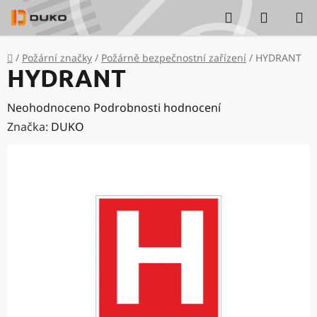
Přejít
Hledat
NÁKUP
na
KOŠÍK
obsah
Domů
/
Požární značky
/
Požárně bezpečnostní zařízení
/
HYDRANT
HYDRANT
Průměrné
Neohodnoceno
Podrobnosti hodnocení
hodnocení
Značka:
DUKO
produktu
je
0,0
z
5
hvězdiček.