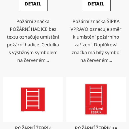
DETAIL
DETAIL
Požární značka
Požární značka ŠIPKA
POŽÁRNÍ HADICE bez
VPRAVO označuje směr
textu označuje umístění
k umístění požárního
požární hadice. Cedulka
zařízení. Doplňková
s výstižným symbolem
značka má bílý symbol
na červeném...
na červeném...
POŽÁRNÍ ŽEBŘÍK
POŽÁRNÍ ŽEBŘÍK se