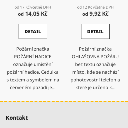
od 17 Kč včetně DPH
od 12 Kč včetně DPH
14,05 Kč
9,92 Kč
od
od
DETAIL
DETAIL
Požární značka
Požární značka
POŽÁRNÍ HADICE
OHLAŠOVNA POŽÁRU
označuje umístění
bez textu označuje
požární hadice. Cedulka
místo, kde se nachází
s textem a symbolem na
pohotovostní telefon a
červeném pozadí je...
které je určeno k...
Z
á
Kontakt
p
a