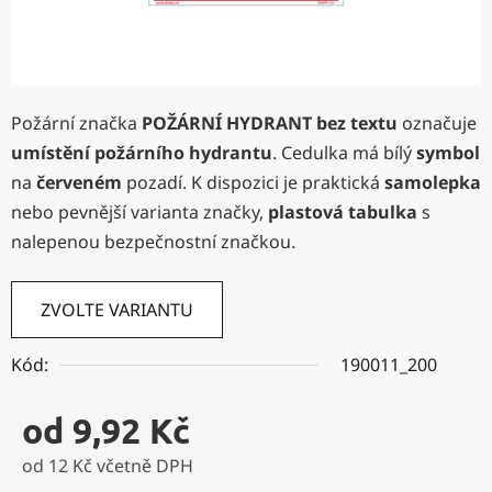
Požární značka
POŽÁRNÍ HYDRANT bez textu
označuje
umístění
požárního hydrantu
. Cedulka má bílý
symbol
na
červeném
pozadí. K dispozici je praktická
samolepka
nebo pevnější varianta značky,
plastová tabulka
s
nalepenou bezpečnostní značkou.
ZVOLTE VARIANTU
Kód:
190011_200
od
9,92 Kč
od
12 Kč
včetně DPH