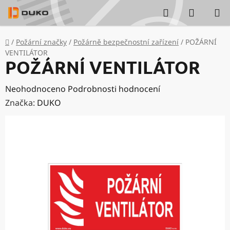
Přejít
Hledat
NÁKUP
na
KOŠÍK
obsah
Domů
/
Požární značky
/
Požárně bezpečnostní zařízení
/
POŽÁRNÍ
VENTILÁTOR
POŽÁRNÍ VENTILÁTOR
Průměrné
Neohodnoceno
Podrobnosti hodnocení
hodnocení
Značka:
DUKO
produktu
je
0,0
z
5
hvězdiček.