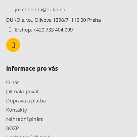
a
josef.benda
@
duko.eu
t
DUKO s.r.o., Olivova 1398/7, 110 00 Praha
í
E-shop: +420 733 404 099
Informace pro vás
O nás
Jak nakupovat
Doprava a platba
Kontakty
Náhradní plnění
BOZP