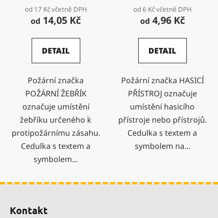
od 17 Kč včetně DPH
od 6 Kč včetně DPH
14,05 Kč
4,96 Kč
od
od
DETAIL
DETAIL
Požární značka
Požární značka HASICÍ
POŽÁRNÍ ŽEBŘÍK
PŘÍSTROJ označuje
označuje umístění
umístění hasicího
žebříku určeného k
přístroje nebo přístrojů.
protipožárnímu zásahu.
Cedulka s textem a
Cedulka s textem a
symbolem na...
symbolem...
Z
á
Kontakt
p