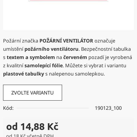
Požární značka
POŽÁRNÍ VENTILÁTOR
označuje
umístění
požárního ventilátoru
. Bezpečnostní tabulka
s
textem
a symbolem
na
červeném
pozadí je vyrobená
z kvalitní
samolepící fólie
. Můžete si vybrat i variantu
plastové tabulky
s nalepenou samolepkou.
ZVOLTE VARIANTU
Kód:
190123_100
od
14,88 Kč
od
18 Kč
včetně DPH