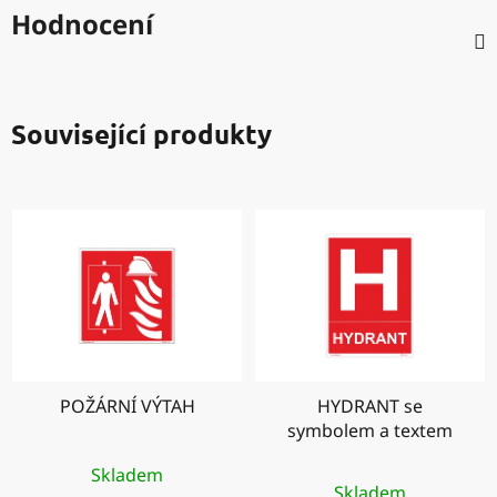
Hodnocení
Související produkty
POŽÁRNÍ VÝTAH
HYDRANT se
symbolem a textem
Průměrné
Skladem
Skladem