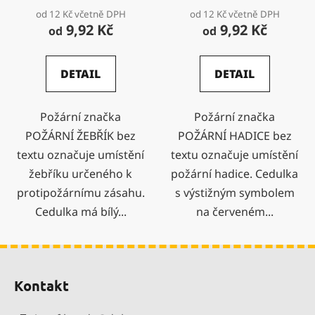
od 12 Kč včetně DPH
od 12 Kč včetně DPH
9,92 Kč
9,92 Kč
od
od
DETAIL
DETAIL
Požární značka
Požární značka
POŽÁRNÍ ŽEBŘÍK bez
POŽÁRNÍ HADICE bez
textu označuje umístění
textu označuje umístění
žebříku určeného k
požární hadice. Cedulka
protipožárnímu zásahu.
s výstižným symbolem
Cedulka má bílý...
na červeném...
Z
á
Kontakt
p
a