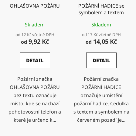
OHLAŠOVNA POŽÁRU
POŽÁRNÍ HADICE se
symbolem a textem
Skladem
Skladem
od 12 Kč včetně DPH
od 17 Kč včetně DPH
9,92 Kč
14,05 Kč
od
od
DETAIL
DETAIL
Požární značka
Požární značka
OHLAŠOVNA POŽÁRU
POŽÁRNÍ HADICE
bez textu označuje
označuje umístění
místo, kde se nachází
požární hadice. Cedulka
pohotovostní telefon a
s textem a symbolem na
které je určeno k...
červeném pozadí je...