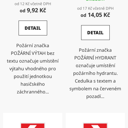
hodnocení
od 12 Kč včetně DPH
od 17 Kč včetně DPH
9,92 Kč
produktu
od
14,05 Kč
od
je
5,0
DETAIL
DETAIL
z
5
Požární značka
hvězdiček.
Požární značka
POŽÁRNÍ VÝTAH bez
POŽÁRNÍ HYDRANT
textu označuje umístění
označuje umístění
výtahu vhodného pro
požárního hydrantu.
použití jednotkou
Cedulka s textem a
hasičského
symbolem na červeném
záchranného...
pozadí...