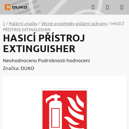
Přejít
Hledat
NÁKUP
na
KOŠÍK
obsah
Domů
/
Požární značky
/
Věcné prostředky požární ochrany
/
HASICÍ
PŘÍSTROJ EXTINGUISHER
HASICÍ PŘÍSTROJ
EXTINGUISHER
Průměrné
Neohodnoceno
Podrobnosti hodnocení
hodnocení
Značka:
DUKO
produktu
je
0,0
z
5
hvězdiček.