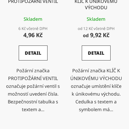
PROTIPOŽÁRNÍ VENTIL
KLÍČ K ÚNIKOVÉMU
VÝCHODU
Skladem
Skladem
6 Kč včetně DPH
od 12 Kč včetně DPH
4,96 Kč
9,92 Kč
od
DETAIL
DETAIL
Požární značka
Požární značka KLÍČ K
PROTIPOŽÁRNÍ VENTIL
ÚNIKOVÉMU VÝCHODU
označuje požární ventil s
označuje umístění klíče
možností uvedení čísla.
k únikovému východu.
Bezpečnostní tabulka s
Cedulka s textem a
textem a...
symbolem má...