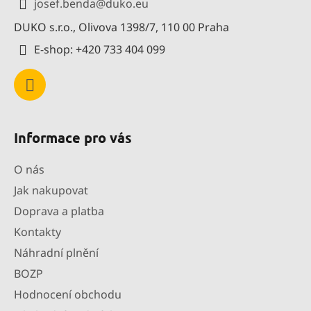
josef.benda
@
duko.eu
t
DUKO s.r.o., Olivova 1398/7, 110 00 Praha
í
E-shop: +420 733 404 099
Informace pro vás
O nás
Jak nakupovat
Doprava a platba
Kontakty
Náhradní plnění
BOZP
Hodnocení obchodu