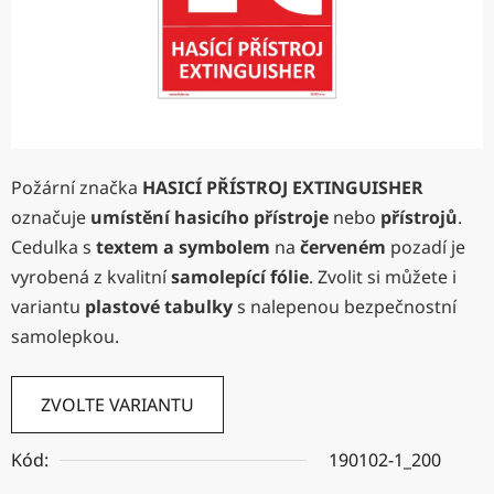
Požární značka
HASICÍ PŘÍSTROJ EXTINGUISHER
označuje
umístění
hasicího přístroje
nebo
přístrojů
.
Cedulka s
textem a symbolem
na
červeném
pozadí je
vyrobená z kvalitní
samolepící fólie
. Zvolit si můžete i
variantu
plastové tabulky
s nalepenou bezpečnostní
samolepkou.
ZVOLTE VARIANTU
Kód:
190102-1_200