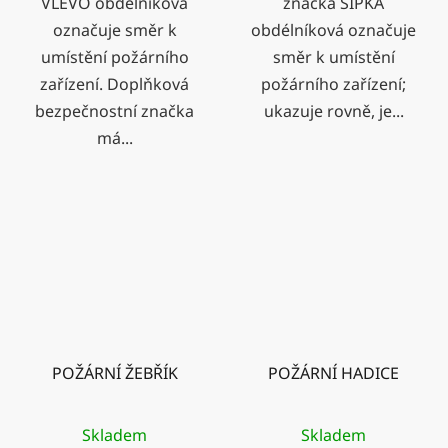
VLEVO obdélníková
značka ŠIPKA
označuje směr k
obdélníková označuje
umístění požárního
směr k umístění
zařízení. Doplňková
požárního zařízení;
bezpečnostní značka
ukazuje rovně, je...
má...
POŽÁRNÍ ŽEBŘÍK
POŽÁRNÍ HADICE
Skladem
Skladem