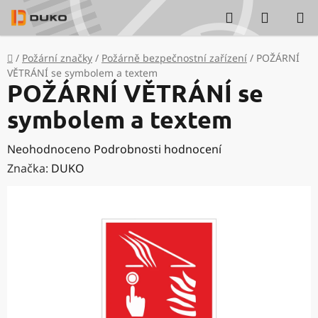
Přejít
Hledat
NÁKUP
na
KOŠÍK
obsah
Domů
/
Požární značky
/
Požárně bezpečnostní zařízení
/
POŽÁRNÍ
VĚTRÁNÍ se symbolem a textem
POŽÁRNÍ VĚTRÁNÍ se
symbolem a textem
Průměrné
Neohodnoceno
Podrobnosti hodnocení
hodnocení
Značka:
DUKO
produktu
je
0,0
z
5
hvězdiček.