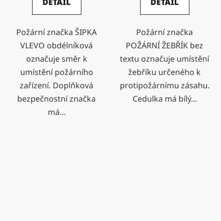
DETAIL
DETAIL
Požární značka ŠIPKA
Požární značka
VLEVO obdélníková
POŽÁRNÍ ŽEBŘÍK bez
označuje směr k
textu označuje umístění
umístění požárního
žebříku určeného k
zařízení. Doplňková
protipožárnímu zásahu.
bezpečnostní značka
Cedulka má bílý...
má...