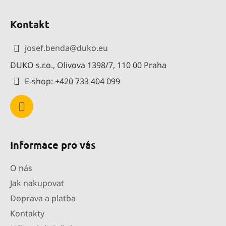
Z
á
Kontakt
p
a
josef.benda
@
duko.eu
t
DUKO s.r.o., Olivova 1398/7, 110 00 Praha
í
E-shop: +420 733 404 099
Informace pro vás
O nás
Jak nakupovat
Doprava a platba
Kontakty