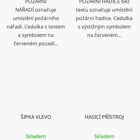
POŽÁRNÍ
POŽÁRNÍ HADICE bez
NÁŘADÍ označuje
textu označuje umístění
umístění požárního
požární hadice. Cedulka
nářadí. Cedulka s textem
s výstižným symbolem
a symbolem na
na červeném...
červeném pozadí...
ŠIPKA VLEVO
HASICÍ PŘÍSTROJ
Skladem
Skladem