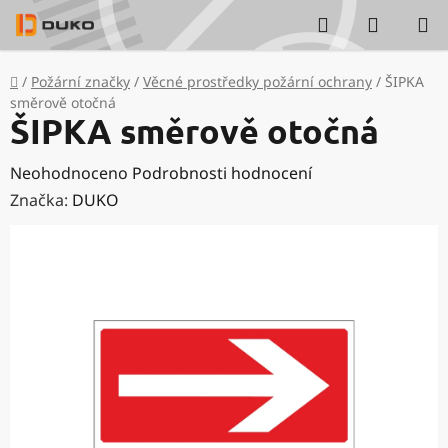
Přejít
Hledat
NÁKUP
na
KOŠÍK
obsah
Domů
/
Požární značky
/
Věcné prostředky požární ochrany
/
ŠIPKA
směrově otočná
ŠIPKA směrově otočná
Průměrné
Neohodnoceno
Podrobnosti hodnocení
hodnocení
Značka:
DUKO
produktu
je
0,0
z
5
hvězdiček.