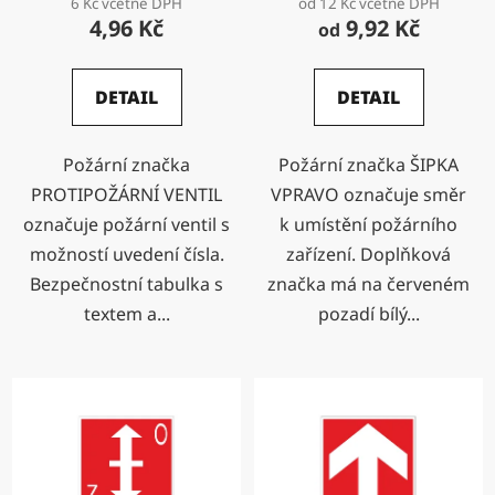
6 Kč včetně DPH
od 12 Kč včetně DPH
4,96 Kč
9,92 Kč
od
DETAIL
DETAIL
Požární značka
Požární značka ŠIPKA
PROTIPOŽÁRNÍ VENTIL
VPRAVO označuje směr
označuje požární ventil s
k umístění požárního
možností uvedení čísla.
zařízení. Doplňková
Bezpečnostní tabulka s
značka má na červeném
textem a...
pozadí bílý...