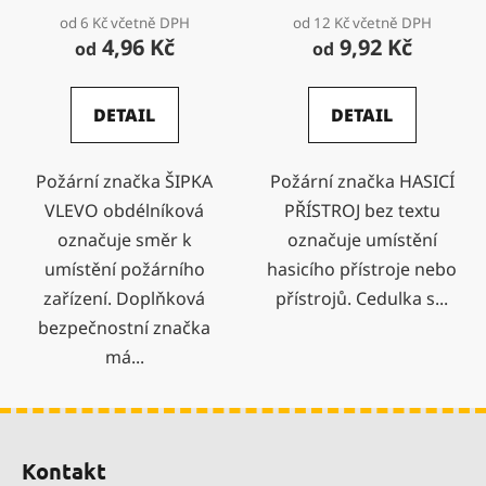
od 6 Kč včetně DPH
od 12 Kč včetně DPH
4,96 Kč
9,92 Kč
od
od
DETAIL
DETAIL
Požární značka ŠIPKA
Požární značka HASICÍ
VLEVO obdélníková
PŘÍSTROJ bez textu
označuje směr k
označuje umístění
umístění požárního
hasicího přístroje nebo
zařízení. Doplňková
přístrojů. Cedulka s...
bezpečnostní značka
má...
Z
á
Kontakt
p