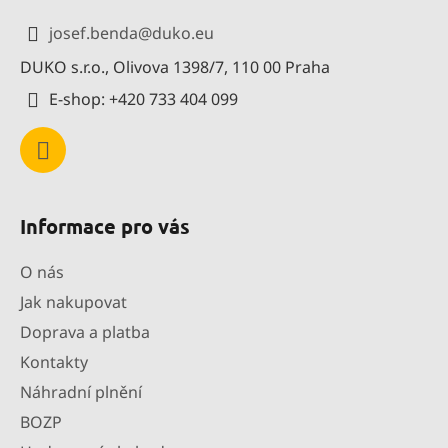
a
josef.benda
@
duko.eu
t
DUKO s.r.o., Olivova 1398/7, 110 00 Praha
í
E-shop: +420 733 404 099
Informace pro vás
O nás
Jak nakupovat
Doprava a platba
Kontakty
Náhradní plnění
BOZP