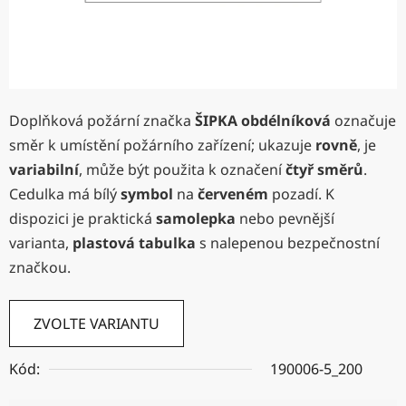
Doplňková požární značka
ŠIPKA obdélníková
označuje
směr k umístění požárního zařízení; ukazuje
rovně
, je
variabilní
, může být použita k označení
čtyř směrů
.
Cedulka má bílý
symbol
na
červeném
pozadí. K
dispozici je praktická
samolepka
nebo pevnější
varianta,
plastová tabulka
s nalepenou bezpečnostní
značkou.
ZVOLTE VARIANTU
Kód:
190006-5_200