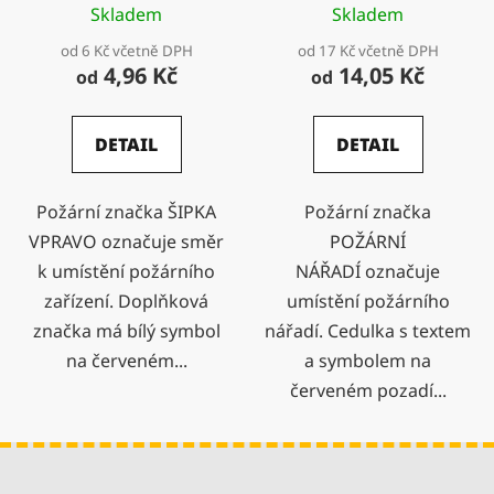
Skladem
Skladem
od 6 Kč včetně DPH
od 17 Kč včetně DPH
4,96 Kč
14,05 Kč
od
od
DETAIL
DETAIL
Požární značka ŠIPKA
Požární značka
VPRAVO označuje směr
POŽÁRNÍ
k umístění požárního
NÁŘADÍ označuje
zařízení. Doplňková
umístění požárního
značka má bílý symbol
nářadí. Cedulka s textem
na červeném...
a symbolem na
červeném pozadí...
Z
á