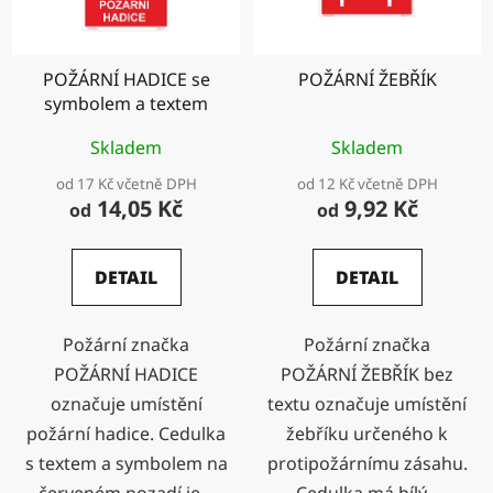
POŽÁRNÍ HADICE se
POŽÁRNÍ ŽEBŘÍK
symbolem a textem
Skladem
Skladem
od 17 Kč včetně DPH
od 12 Kč včetně DPH
14,05 Kč
9,92 Kč
od
od
DETAIL
DETAIL
Požární značka
Požární značka
POŽÁRNÍ HADICE
POŽÁRNÍ ŽEBŘÍK bez
označuje umístění
textu označuje umístění
požární hadice. Cedulka
žebříku určeného k
s textem a symbolem na
protipožárnímu zásahu.
červeném pozadí je...
Cedulka má bílý...