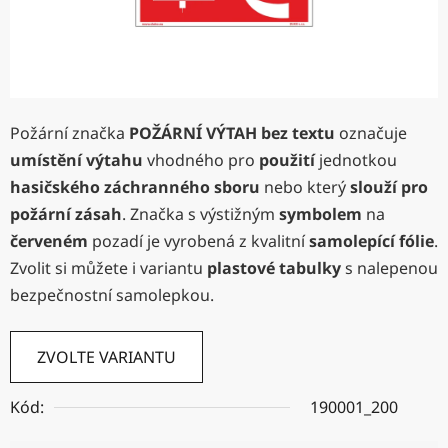
Požární značka
POŽÁRNÍ VÝTAH bez textu
označuje
umístění výtahu
vhodného pro
použití
jednotkou
hasičského záchranného sboru
nebo který
slouží pro
požární zásah
. Značka s výstižným
symbolem
na
červeném
pozadí je vyrobená z kvalitní
samolepící fólie
.
Zvolit si můžete i variantu
plastové tabulky
s nalepenou
bezpečnostní samolepkou.
ZVOLTE VARIANTU
Kód:
190001_200