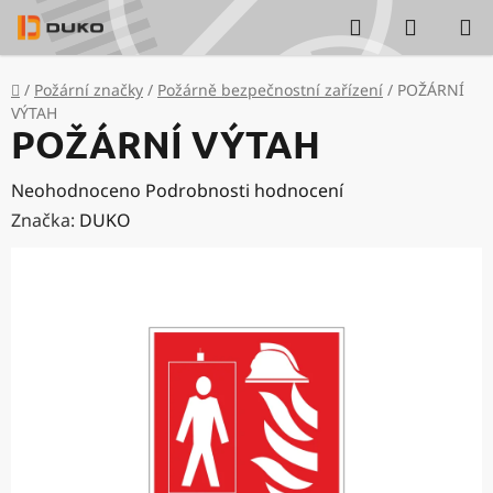
Přejít
Hledat
NÁKUP
na
KOŠÍK
obsah
Domů
/
Požární značky
/
Požárně bezpečnostní zařízení
/
POŽÁRNÍ
VÝTAH
POŽÁRNÍ VÝTAH
Průměrné
Neohodnoceno
Podrobnosti hodnocení
hodnocení
Značka:
DUKO
produktu
je
0,0
z
5
hvězdiček.