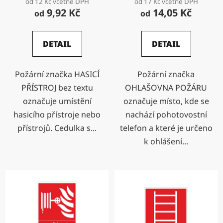
od 12 Kč včetně DPH
od 17 Kč včetně DPH
9,92 Kč
14,05 Kč
od
od
DETAIL
DETAIL
Požární značka HASICÍ
Požární značka
PŘÍSTROJ bez textu
OHLAŠOVNA POŽÁRU
označuje umístění
označuje místo, kde se
hasicího přístroje nebo
nachází pohotovostní
přístrojů. Cedulka s...
telefon a které je určeno
k ohlášení...