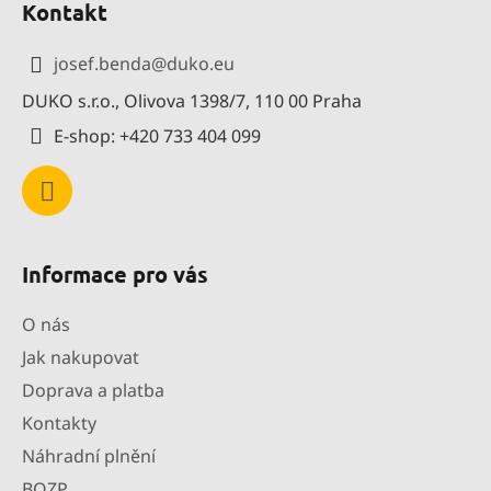
Kontakt
p
a
josef.benda
@
duko.eu
t
DUKO s.r.o., Olivova 1398/7, 110 00 Praha
í
E-shop: +420 733 404 099
Informace pro vás
O nás
Jak nakupovat
Doprava a platba
Kontakty
Náhradní plnění
BOZP