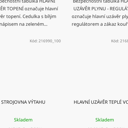
pečnostní tabulka HLAVNÍ
Bezpečnostní tabulka HL
ĚR TOPENÍ označuje hlavní
UZÁVĚR PLYNU - REGUL
ěr topení. Cedulka s bílým
označuje hlavní uzávěr pl
nápisem na zeleném...
regulátorem a zákaz kouře
Kód:
216990_100
Kód:
216
STROJOVNA VÝTAHU
HLAVNÍ UZÁVĚR TEPLÉ V
Skladem
Skladem