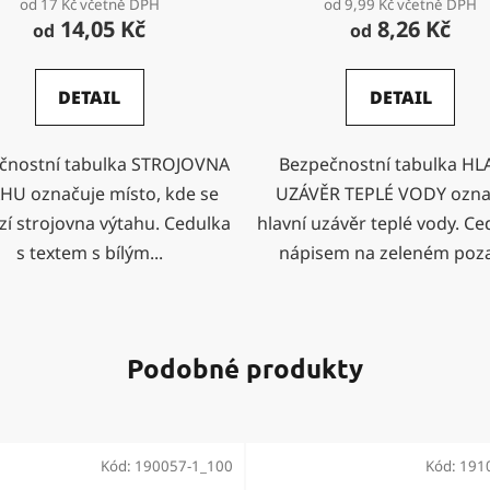
od 17 Kč včetně DPH
od 9,99 Kč včetně DPH
14,05 Kč
8,26 Kč
od
od
DETAIL
DETAIL
čnostní tabulka STROJOVNA
Bezpečnostní tabulka HL
HU označuje místo, kde se
UZÁVĚR TEPLÉ VODY ozna
í strojovna výtahu. Cedulka
hlavní uzávěr teplé vody. Ce
s textem s bílým...
nápisem na zeleném pozad
Podobné produkty
Kód:
190057-1_100
Kód:
191