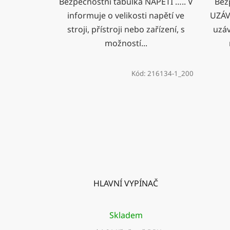
Bezpečnostní tabulka NAPĚTÍ ….. V
Bez
informuje o velikosti napětí ve
UZÁV
stroji, přístroji nebo zařízení, s
uzáv
možností...
Kód:
216134-1_200
HLAVNÍ VYPÍNAČ
Skladem