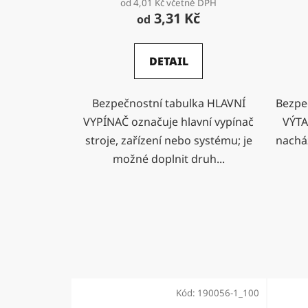
od 4,01 Kč včetně DPH
3,31 Kč
od
DETAIL
Bezpečnostní tabulka HLAVNÍ
Bezpe
VYPÍNAČ označuje hlavní vypínač
VÝTA
stroje, zařízení nebo systému; je
nacház
možné doplnit druh...
Kód:
190056-1_100