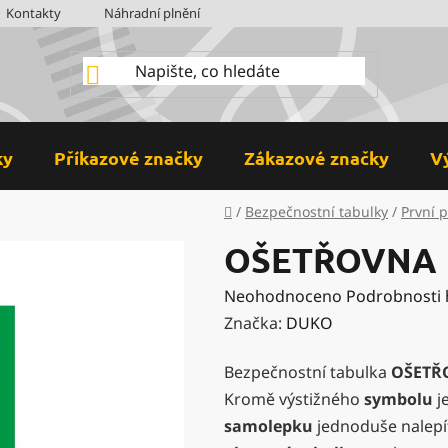
Kontakty
Náhradní plnění
BOZP
Hodnocení obchodu
ky
Příkazové značky
Zákazové značky
V
Domů
/
Bezpečnostní tabulky
/
První 
OŠETŘOVNA
Průměrné
Neohodnoceno
Podrobnosti
hodnocení
Značka:
DUKO
produktu
Bezpečnostní tabulka
OŠETŘ
je
Kromě výstižného
symbolu
j
0,0
samolepku
jednoduše nalepít
z