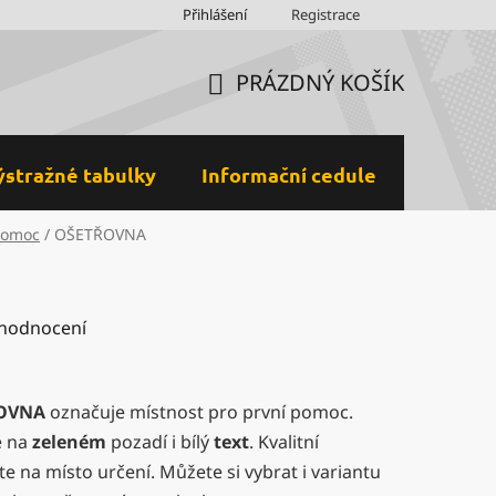
Obchodní podmínky
Přihlášení
Ochrana osobních údajů a GDPR
Registrace
M
PRÁZDNÝ KOŠÍK
NÁKUPNÍ
KOŠÍK
ýstražné tabulky
Informační cedule
Plastov
pomoc
/
OŠETŘOVNA
 hodnocení
OVNA
označuje místnost pro první pomoc.
e na
zeleném
pozadí i bílý
text
. Kvalitní
e na místo určení. Můžete si vybrat i variantu