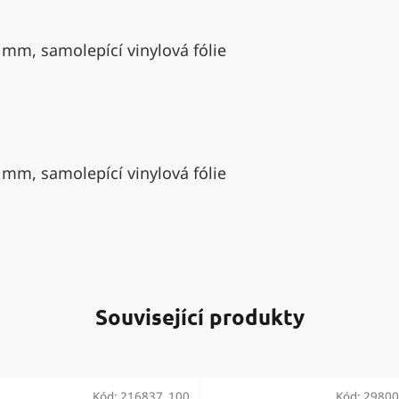
 mm, samolepící vinylová fólie
 mm, samolepící vinylová fólie
Související produkty
Kód:
216837_100
Kód:
29800