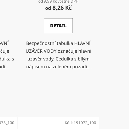
od 9,99 Kč včetně DPH
8,26 Kč
od
DETAIL
AVNÍ
Bezpečnostní tabulka HLAVNÍ
čuje
UZÁVĚR VODY označuje hlavní
dulka s
uzávěr vody. Cedulka s bílým
í...
nápisem na zeleném pozadí...
073_100
Kód:
191072_100