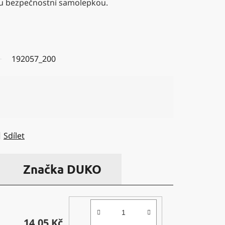
u bezpečnostní samolepkou.
192057_200
Sdílet
Značka
DUKO
14,05 Kč