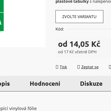
plastové tabulky
s nalepeno
5
hvězdiček.
ZVOLTE VARIANTU
Kód:
od
14,05 Kč
od
17 Kč
včetně DPH
Měrná cena:
Tisk
Zeptat se
opis
Hodnocení
Diskuze
ící vinylová fólie