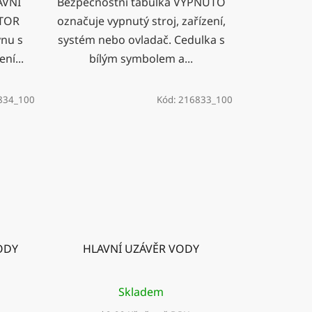
AVNÍ
Bezpečnostní tabulka VYPNUTO
ÁTOR
označuje vypnutý stroj, zařízení,
ynu s
systém nebo ovladač. Cedulka s
ní...
bílým symbolem a...
834_100
Kód:
216833_100
ODY
HLAVNÍ UZÁVĚR VODY
Skladem