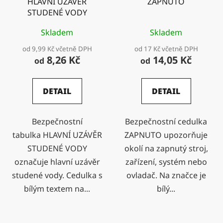
HLAVNÍ UZÁVĚR
ZAPNUTO
STUDENÉ VODY
Skladem
Skladem
od 9,99 Kč včetně DPH
od 17 Kč včetně DPH
8,26 Kč
14,05 Kč
od
od
DETAIL
DETAIL
Bezpečnostní
Bezpečnostní cedulka
tabulka HLAVNÍ UZÁVĚR
ZAPNUTO upozorňuje
STUDENÉ VODY
okolí na zapnutý stroj,
označuje hlavní uzávěr
zařízení, systém nebo
studené vody. Cedulka s
ovladač. Na značce je
bílým textem na...
bílý...