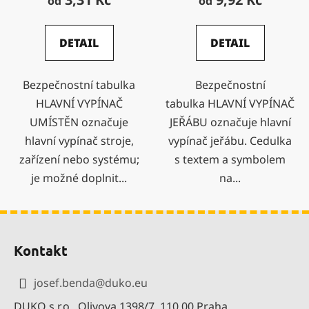
od
od
DETAIL
DETAIL
Bezpečnostní tabulka
Bezpečnostní
HLAVNÍ VYPÍNAČ
tabulka HLAVNÍ VYPÍNAČ
UMÍSTĚN označuje
JEŘÁBU označuje hlavní
hlavní vypínač stroje,
vypínač jeřábu. Cedulka
zařízení nebo systému;
s textem a symbolem
je možné doplnit...
na...
Z
á
Kontakt
p
a
josef.benda
@
duko.eu
t
DUKO s.r.o., Olivova 1398/7, 110 00 Praha