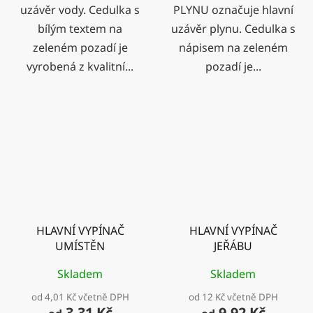
uzávěr vody. Cedulka s
PLYNU označuje hlavní
bílým textem na
uzávěr plynu. Cedulka s
zeleném pozadí je
nápisem na zeleném
vyrobená z kvalitní...
pozadí je...
HLAVNÍ VYPÍNAČ
HLAVNÍ VYPÍNAČ
UMÍSTĚN
JEŘÁBU
Skladem
Skladem
od 4,01 Kč včetně DPH
od 12 Kč včetně DPH
3,31 Kč
9,92 Kč