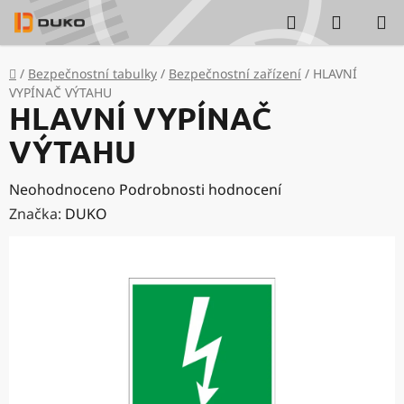
Přejít
Hledat
NÁKUP
na
KOŠÍK
obsah
Domů
/
Bezpečnostní tabulky
/
Bezpečnostní zařízení
/
HLAVNÍ
VYPÍNAČ VÝTAHU
HLAVNÍ VYPÍNAČ
VÝTAHU
Průměrné
Neohodnoceno
Podrobnosti hodnocení
hodnocení
Značka:
DUKO
produktu
je
0,0
z
5
hvězdiček.