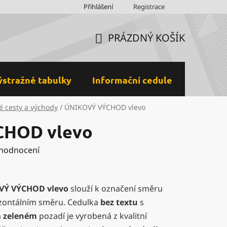
Obchodní podmínky
Přihlášení
Ochrana osobních údajů a GDPR
Registrace
M
PRÁZDNÝ KOŠÍK
NÁKUPNÍ
KOŠÍK
ýstražné tabulky
Informační cedule
Plastov
é cesty a východy
/
ÚNIKOVÝ VÝCHOD vlevo
HOD vlevo
 hodnocení
VÝ VÝCHOD vlevo
slouží k označení směru
izontálním směru. Cedulka
bez textu
s
a
zeleném
pozadí je vyrobená z kvalitní