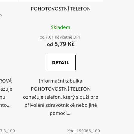
POHOTOVOSTNÍ TELEFON
o
Skladem
od 7,01 Kč včetně DPH
5,79 Kč
od
DETAIL
ĚROVÁ
Informační tabulka
azuje
POHOTOVOSTNÍ TELEFON
ému
označuje telefon, který slouží pro
to...
přivolání zdravotnické nebo jiné
pomoci....
3-3_100
Kód:
190065_100