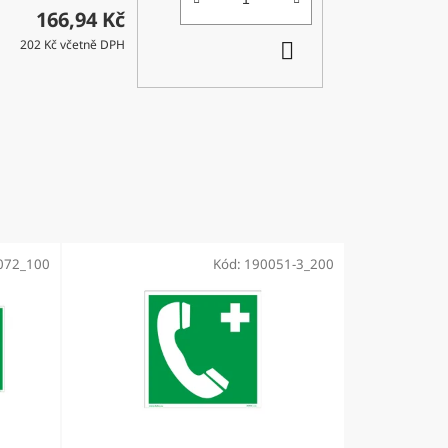
166,94 Kč
DO
202 Kč včetně DPH
KOŠÍKU
072_100
Kód:
190051-3_200