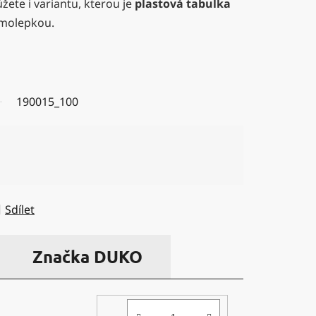
ůžete i variantu, kterou je
plastová tabulka
amolepkou.
190015_100
Sdílet
Značka
DUKO