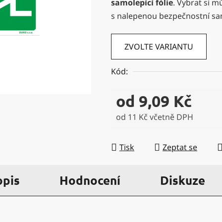
samolepící fólie
. Vybrat si m
5
s nalepenou bezpečnostní s
hvězdiček.
ZVOLTE VARIANTU
Kód:
od
9,09 Kč
od
11 Kč
včetně DPH
Měrná cena:
Tisk
Zeptat se
opis
Hodnocení
Diskuze