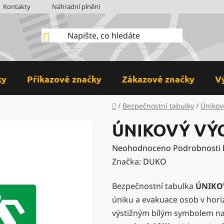
Kontakty
Náhradní plnění
BOZP
Hodnocení obchodu
ky
Příkazové značky
Zákazové značky
V
Domů
/
Bezpečnostní tabulky
/
Únikov
ÚNIKOVÝ VÝC
Průměrné
Neohodnoceno
Podrobnosti
hodnocení
Značka:
DUKO
produktu
Bezpečnostní tabulka
ÚNIKO
je
úniku a evakuace osob v hor
0,0
výstižným bílým symbolem n
z