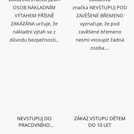
OSOB NÁKLADNÍM
značka NEVSTUPUJ POD
VÝTAHEM PŘÍSNĚ
ZAVĚŠENÉ BŘEMENO
ZAKÁZÁNA určuje, že
vyznačuje, že pod
nákladní výtah se z
zavěšené břemeno
důvodu bezpečnosti...
nesmí vstoupit žádná
osoba....
NEVSTUPUJ DO
ZÁKAZ VSTUPU DĚTEM
PRACOVNÍHO
DO 10 LET
PROSTORU STROJE