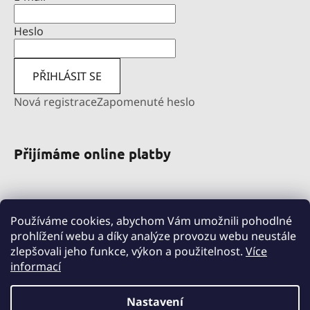
Heslo
PŘIHLÁSIT SE
Nová registrace
Zapomenuté heslo
Přijímáme online platby
Používáme cookies, abychom Vám umožnili pohodlné
prohlížení webu a díky analýze provozu webu neustále
zlepšovali jeho funkce, výkon a použitelnost.
Více
informací
pravni-sluzby.lexfin.cz
nahradniplneni.duko.eu
detske-obleceni-duko.cz
Nastavení