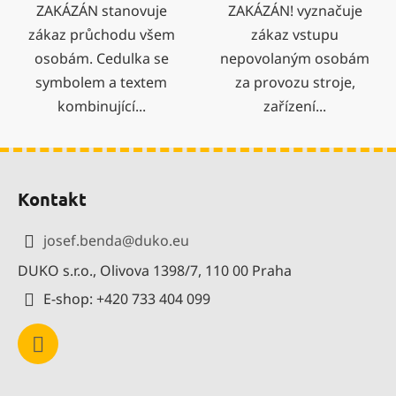
ZAKÁZÁN stanovuje
ZAKÁZÁN! vyznačuje
zákaz průchodu všem
zákaz vstupu
osobám. Cedulka se
nepovolaným osobám
symbolem a textem
za provozu stroje,
kombinující...
zařízení...
Z
á
Kontakt
p
a
josef.benda
@
duko.eu
t
DUKO s.r.o., Olivova 1398/7, 110 00 Praha
í
E-shop: +420 733 404 099