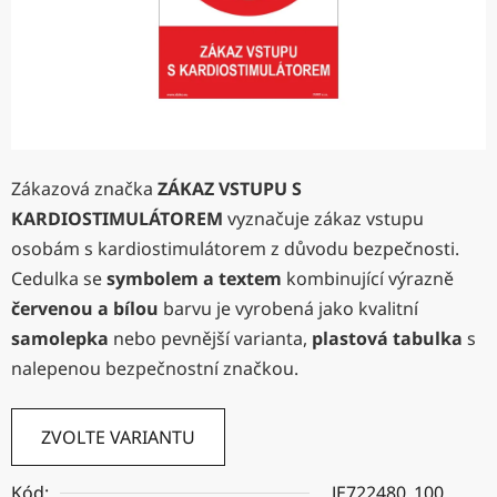
Zákazová značka
ZÁKAZ VSTUPU S
KARDIOSTIMULÁTOREM
vyznačuje zákaz vstupu
osobám s kardiostimulátorem z důvodu bezpečnosti.
Cedulka se
symbolem a textem
kombinující výrazně
červenou a bílou
barvu je vyrobená jako kvalitní
samolepka
nebo pevnější varianta,
plastová tabulka
s
nalepenou bezpečnostní značkou.
ZVOLTE VARIANTU
Kód:
JE722480_100