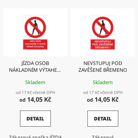
JÍZDA OSOB
NEVSTUPUJ POD
NÁKLADNÍM VÝTAHEM
ZAVĚŠENÉ BŘEMENO
PŘÍSNĚ ZAKÁZÁNA
Skladem
Skladem
od 17 Kč včetně DPH
od 17 Kč včetně DPH
14,05 Kč
14,05 Kč
od
od
DETAIL
DETAIL
Zákazová značka JÍZDA
Zákazová