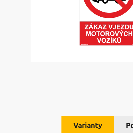
Varianty
P