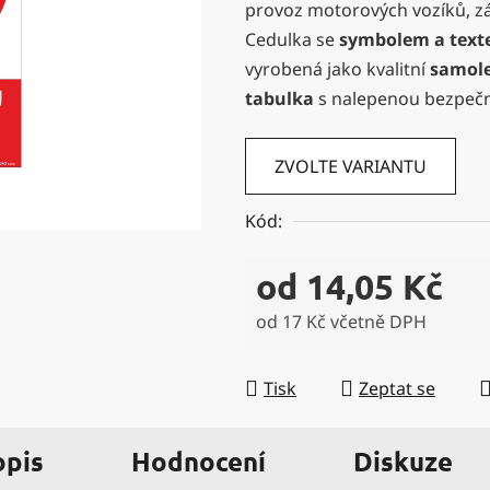
provoz motorových vozíků, zák
0,0
Cedulka se
symbolem a tex
z
vyrobená jako kvalitní
samol
5
tabulka
s nalepenou bezpečn
hvězdiček.
ZVOLTE VARIANTU
Kód:
od
14,05 Kč
od
17 Kč
včetně DPH
Měrná cena:
Tisk
Zeptat se
opis
Hodnocení
Diskuze