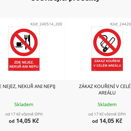
Kód:
240514_200
Kód:
24420
 NEJEZ, NEKUŘ ANI NEPIJ
ZÁKAZ KOUŘENÍ V CEL
AREÁLU
Skladem
Skladem
od 17 Kč včetně DPH
od 17 Kč včetně DPH
14,05 Kč
14,05 Kč
od
od