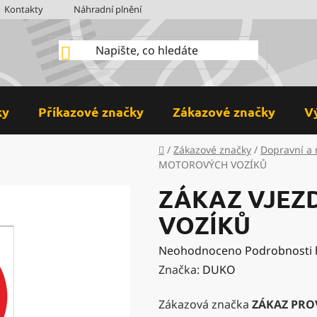
Kontakty
Náhradní plnění
BOZP
Hodnocení obchodu
ky
Příkazové značky
Zákazové značky
V
Domů
/
Zákazové značky
/
Dopravní a 
MOTOROVÝCH VOZÍKŮ
ZÁKAZ VJEZ
VOZÍKŮ
Průměrné
Neohodnoceno
Podrobnosti
hodnocení
Značka:
DUKO
produktu
Zákazová značka
ZÁKAZ PRO
je