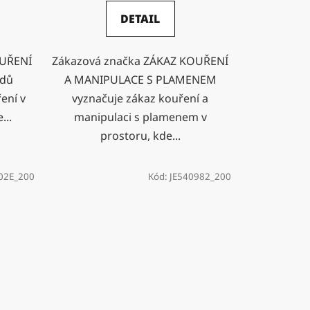
DETAIL
OUŘENÍ
Zákazová značka ZÁKAZ KOUŘENÍ
odů
A MANIPULACE S PLAMENEM
ení v
vyznačuje zákaz kouření a
...
manipulaci s plamenem v
prostoru, kde...
02E_200
Kód:
JE540982_200