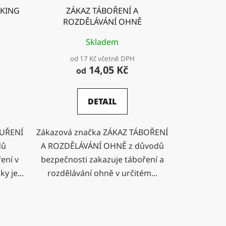
OKING
ZÁKAZ TÁBOŘENÍ A
ROZDĚLÁVÁNÍ OHNĚ
Skladem
od 17 Kč včetně DPH
14,05 Kč
od
DETAIL
OUŘENÍ
Zákazová značka ZÁKAZ TÁBOŘENÍ
dů
A ROZDĚLÁVÁNÍ OHNĚ z důvodů
ení v
bezpečnosti zakazuje táboření a
y je...
rozdělávání ohně v určitém...