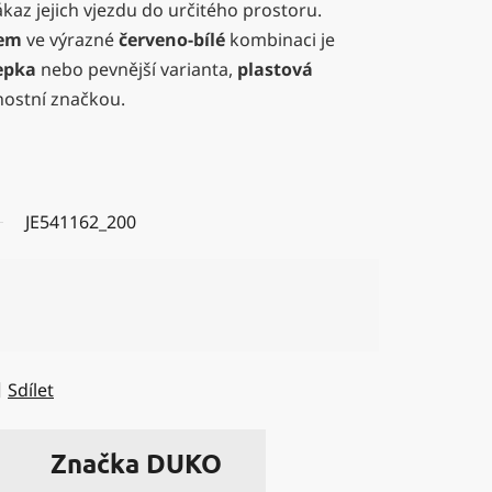
az jejich vjezdu do určitého prostoru.
tem
ve výrazné
červeno-bílé
kombinaci je
epka
nebo pevnější varianta,
plastová
ostní značkou.
JE541162_200
Sdílet
Značka
DUKO