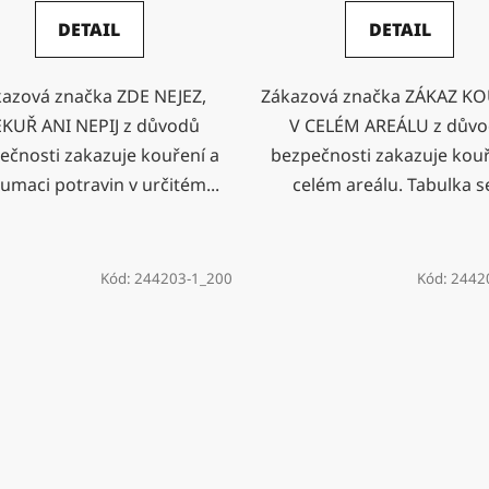
DETAIL
DETAIL
azová značka ZDE NEJEZ,
Zákazová značka ZÁKAZ K
KUŘ ANI NEPIJ z důvodů
V CELÉM AREÁLU z dův
ečnosti zakazuje kouření a
bezpečnosti zakazuje kouř
umaci potravin v určitém...
celém areálu. Tabulka se
Kód:
244203-1_200
Kód:
2442