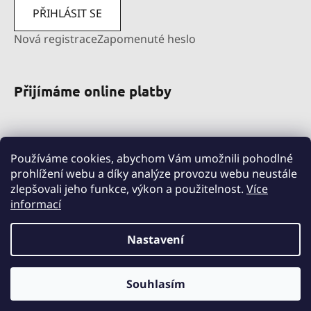
PŘIHLÁSIT SE
Nová registrace
Zapomenuté heslo
Přijímáme online platby
Používáme cookies, abychom Vám umožnili pohodlné
prohlížení webu a díky analýze provozu webu neustále
zlepšovali jeho funkce, výkon a použitelnost.
Více
informací
pravni-sluzby.lexfin.cz
nahradniplneni.duko.eu
detske-obleceni-duko.cz
Nastavení
Souhlasím
Vytvořil Shoptet
Copyright 2026
DUKO s.r.o.
. Všechna práva vyhrazena.