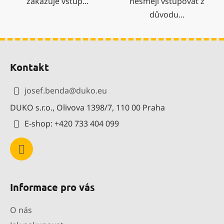
zakazuje vstup...
nesmějí vstupovat z
důvodu...
Z
á
Kontakt
p
a
josef.benda
@
duko.eu
t
DUKO s.r.o., Olivova 1398/7, 110 00 Praha
í
E-shop: +420 733 404 099
Informace pro vás
O nás