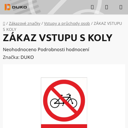
Přejít
Hledat
NÁKUP
na
KOŠÍK
obsah
Domů
/
Zákazové značky
/
Vstupy a průchody osob
/
ZÁKAZ VSTUPU
S KOLY
ZÁKAZ VSTUPU S KOLY
Průměrné
Neohodnoceno
Podrobnosti hodnocení
hodnocení
Značka:
DUKO
produktu
je
0,0
z
5
hvězdiček.