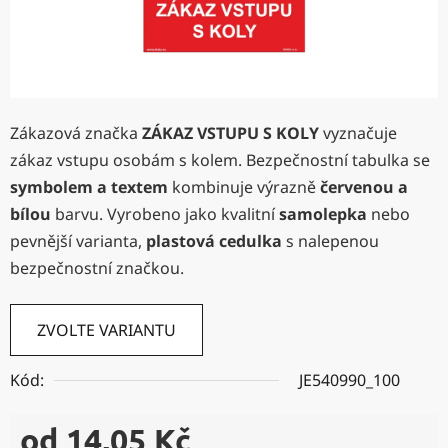
Zákazová značka
ZÁKAZ VSTUPU S KOLY
vyznačuje
zákaz vstupu osobám s kolem. Bezpečnostní tabulka se
symbolem a textem
kombinuje výrazně
červenou a
bílou
barvu. Vyrobeno jako kvalitní
samolepka
nebo
pevnější varianta,
plastová cedulka
s nalepenou
bezpečnostní značkou.
ZVOLTE VARIANTU
Kód:
JE540990_100
od
14,05 Kč