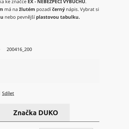
ka ke značce
EX - NEBEZPEČÍ VÝBUCHU
.
em
má na
žlutém
pozadí
černý
nápis. Vybrat si
ku
nebo pevnější
plastovou tabulku.
200416_200
Sdílet
Značka
DUKO