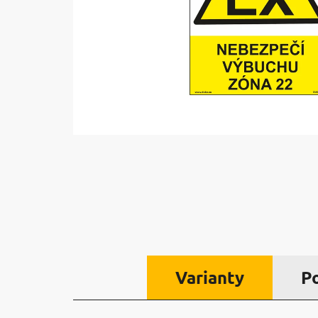
Varianty
P