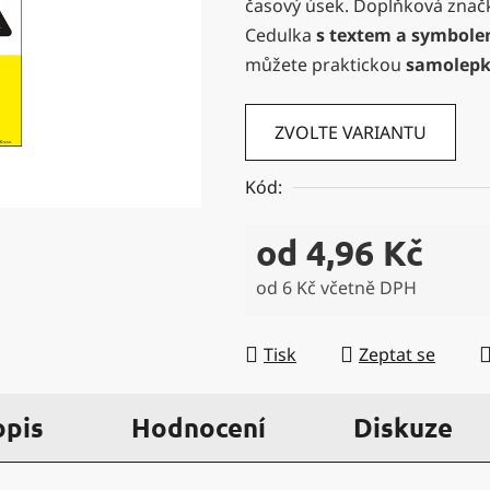
časový úsek. Doplňková znač
5
Cedulka
s textem a symbol
hvězdiček.
můžete praktickou
samolep
ZVOLTE VARIANTU
Kód:
od
4,96 Kč
od
6 Kč
včetně DPH
Měrná cena:
Tisk
Zeptat se
opis
Hodnocení
Diskuze