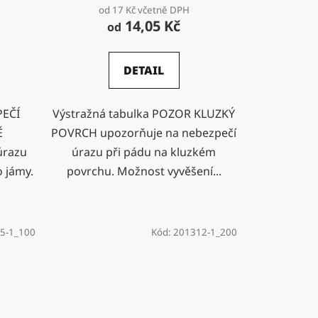
od 17 Kč včetně DPH
14,05 Kč
od
DETAIL
PEČÍ
Výstražná tabulka POZOR KLUZKÝ
Ě
POVRCH upozorňuje na nebezpečí
úrazu
úrazu při pádu na kluzkém
 jámy.
povrchu. Možnost vyvěšení...
5-1_100
Kód:
201312-1_200