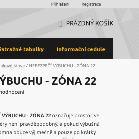
Obchodní podmínky
Přihlášení
Ochrana osobních údajů a GDPR
Registrace
M
PRÁZDNÝ KOŠÍK
NÁKUPNÍ
KOŠÍK
ýstražné tabulky
Informační cedule
Plastov
lakové láhve
/
NEBEZPEČÍ VÝBUCHU - ZÓNA 22
ÝBUCHU - ZÓNA 22
 hodnocení
 VÝBUCHU - ZÓNA 22
označuje prostor, ve
éry není pravděpodobný, a pokud výbušná
tomna pouze výjimečně a pouze po krátký