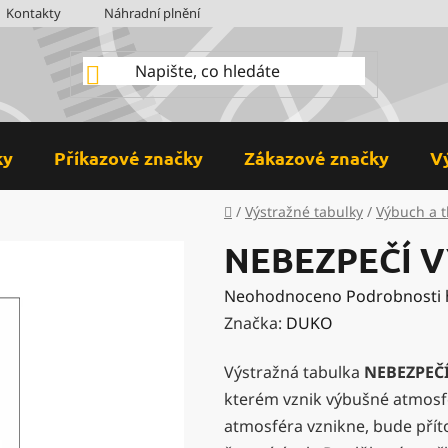
Kontakty
Náhradní plnění
BOZP
Hodnocení obchodu
ky
Příkazové značky
Zákazové značky
V
Domů
/
Výstražné tabulky
/
Výbuch a t
NEBEZPEČÍ V
Průměrné
Neohodnoceno
Podrobnosti
hodnocení
Značka:
DUKO
produktu
Výstražná tabulka
NEBEZPEČÍ
je
kterém vznik výbušné atmosf
0,0
atmosféra vznikne, bude pří
z