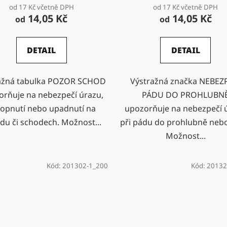
od 17 Kč včetně DPH
od 17 Kč včetně DPH
14,05 Kč
14,05 Kč
od
od
DETAIL
DETAIL
ažná tabulka POZOR SCHOD
Výstražná značka NEBEZ
orňuje na nebezpečí úrazu,
PÁDU DO PROHLUBN
opnutí nebo upadnutí na
upozorňuje na nebezpečí 
du či schodech. Možnost...
při pádu do prohlubně nebo
Možnost...
Kód:
201302-1_200
Kód:
20132