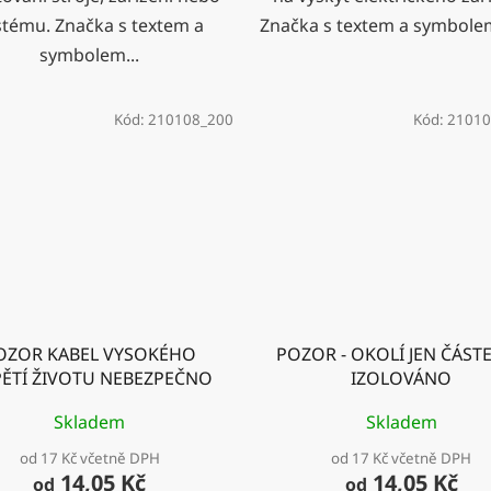
stému. Značka s textem a
Značka s textem a symbolem
symbolem...
Kód:
210108_200
Kód:
21010
OZOR KABEL VYSOKÉHO
POZOR - OKOLÍ JEN ČÁST
ĚTÍ ŽIVOTU NEBEZPEČNO
IZOLOVÁNO
Skladem
Skladem
od 17 Kč včetně DPH
od 17 Kč včetně DPH
14,05 Kč
14,05 Kč
od
od