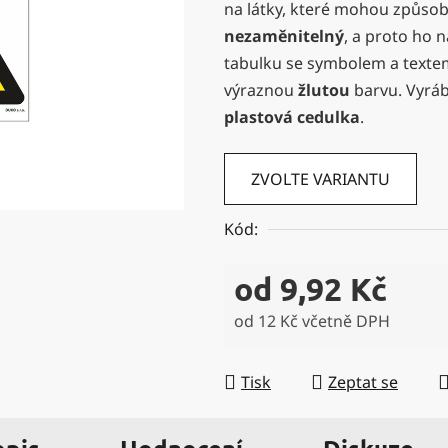
na látky, které mohou způsob
0,0
nezaměnitelný
, a proto ho 
z
tabulku se symbolem a texte
5
výraznou
žlutou
barvu. Vyráb
hvězdiček.
plastová cedulka
.
ZVOLTE VARIANTU
Kód:
od
9,92 Kč
od
12 Kč
včetně DPH
Měrná cena:
Tisk
Zeptat se