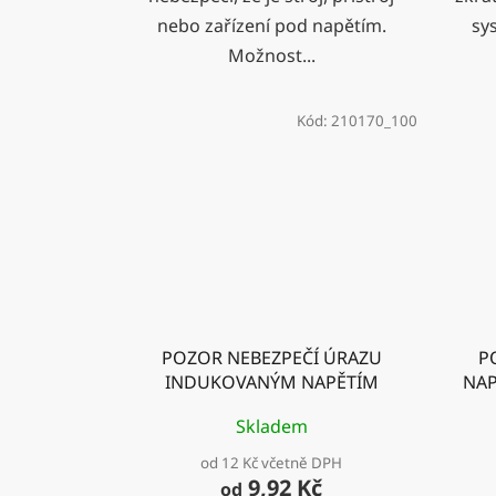
nebo zařízení pod napětím.
sy
Možnost...
Kód:
210170_100
POZOR NEBEZPEČÍ ÚRAZU
P
INDUKOVANÝM NAPĚTÍM
NAP
Skladem
od 12 Kč včetně DPH
9,92 Kč
od