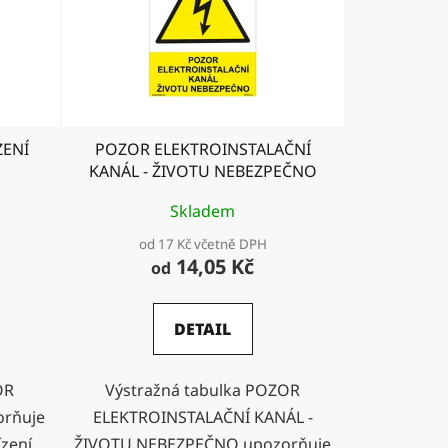
ZENÍ
POZOR ELEKTROINSTALAČNÍ
KANÁL - ŽIVOTU NEBEZPEČNO
Skladem
od 17 Kč včetně DPH
14,05 Kč
od
DETAIL
OR
Výstražná tabulka POZOR
orňuje
ELEKTROINSTALAČNÍ KANÁL -
zení.
ŽIVOTU NEBEZPEČNO upozorňuje