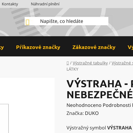
Kontakty
Náhradní plnění
BOZP
Hodnocení obchodu
ky
Příkazové značky
Zákazové značky
V
Domů
/
Výstražné tabulky
/
Výstražné
LÁTKY
VÝSTRAHA -
NEBEZPEČNÉ
Průměrné
Neohodnoceno
Podrobnosti
hodnocení
Značka:
DUKO
produktu
Výstražný symbol
VÝSTRAHA 
je