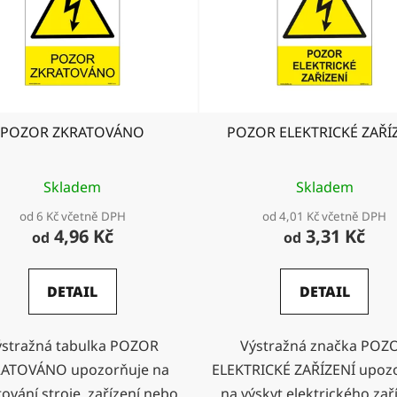
POZOR ZKRATOVÁNO
POZOR ELEKTRICKÉ ZAŘÍ
Skladem
Skladem
od 6 Kč včetně DPH
od 4,01 Kč včetně DPH
4,96 Kč
3,31 Kč
od
od
DETAIL
DETAIL
ýstražná tabulka POZOR
Výstražná značka POZ
ATOVÁNO upozorňuje na
ELEKTRICKÉ ZAŘÍZENÍ upoz
ování stroje, zařízení nebo
na výskyt elektrického zaří