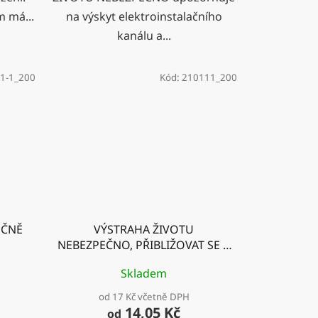
 má...
na výskyt elektroinstalačního
kanálu a...
1-1_200
Kód:
210111_200
EČNĚ
VÝSTRAHA ŽIVOTU
NEBEZPEČNO, PŘIBLIŽOVAT SE K
EL. ZAŘÍZENÍM!
Skladem
od 17 Kč včetně DPH
14,05 Kč
od