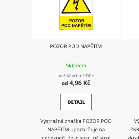
POZOR POD NAPĚTÍM
Skladem
od 6 Kč včetně DPH
4,96 Kč
od
DETAIL
Výstražná značka POZOR POD
V
NAPĚTÍM upozorňuje na
ZKR
nebezpečí, že je stroj, přístroj
zkrat