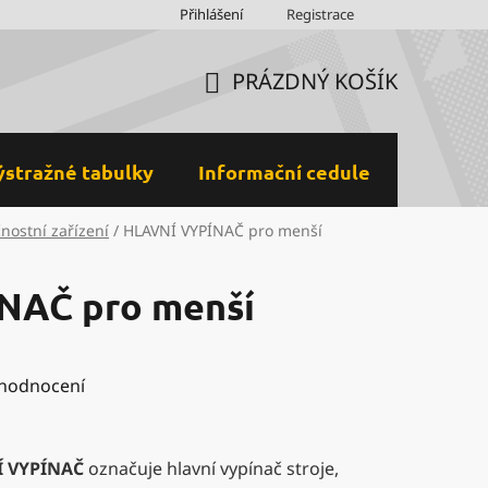
Obchodní podmínky
Přihlášení
Ochrana osobních údajů a GDPR
Registrace
M
PRÁZDNÝ KOŠÍK
NÁKUPNÍ
KOŠÍK
ýstražné tabulky
Informační cedule
Plastov
nostní zařízení
/
HLAVNÍ VYPÍNAČ pro menší
NAČ pro menší
 hodnocení
Í VYPÍNAČ
označuje hlavní vypínač stroje,