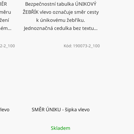
MĚR
Bezpečnostní tabulka ÚNIKOVÝ
směru
ŽEBŘÍK vlevo označuje směr cesty
žení
k únikovému žebříku.
ném...
Jednoznačná cedulka bez textu...
2-2_100
Kód:
190073-2_100
levo
SMĚR ÚNIKU - šipka vlevo
Skladem