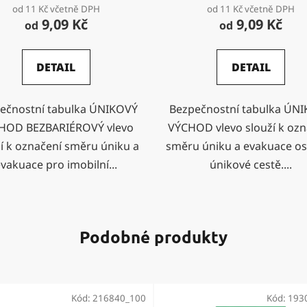
od 11 Kč včetně DPH
od 11 Kč včetně DPH
9,09 Kč
9,09 Kč
od
od
DETAIL
DETAIL
ečnostní tabulka ÚNIKOVÝ
Bezpečnostní tabulka ÚN
HOD BEZBARIÉROVÝ vlevo
VÝCHOD vlevo slouží k ozn
í k označení směru úniku a
směru úniku a evakuace o
vakuace pro imobilní...
únikové cestě....
Podobné produkty
Kód:
216840_100
Kód:
193