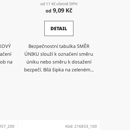
od 11 Kč včetně DPH
9,09 Kč
od
DETAIL
IKOVÝ
Bezpečnostní tabulka SMĚR
ačení
ÚNIKU slouží k označení směru
sob na
úniku nebo směru k dosažení
bezpečí. Bílá šipka na zeleném...
057_200
Kód:
216833_100