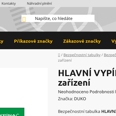
Kontakty
Náhradní plnění
BOZP
Hodnocení obchodu
ky
Příkazové značky
Zákazové značky
V
Domů
/
Bezpečnostní tabulky
/
Bezpeč
zařízení
HLAVNÍ VYPÍ
zařízení
Průměrné
Neohodnoceno
Podrobnosti
hodnocení
Značka:
DUKO
produktu
Bezpečnostní tabulka
HLAVN
je