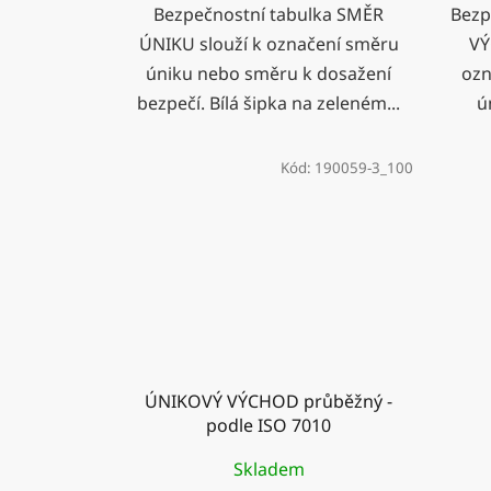
Bezpečnostní tabulka SMĚR
Bezp
ÚNIKU slouží k označení směru
VÝ
úniku nebo směru k dosažení
ozn
bezpečí. Bílá šipka na zeleném...
ú
Kód:
190059-3_100
ÚNIKOVÝ VÝCHOD průběžný -
podle ISO 7010
Skladem