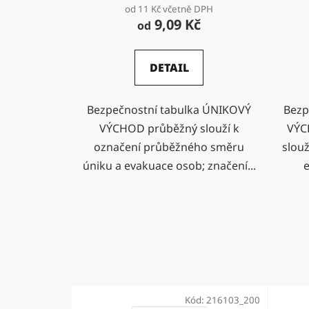
od 11 Kč včetně DPH
9,09 Kč
od
DETAIL
Bezpečnostní tabulka ÚNIKOVÝ
Bezp
VÝCHOD průběžný slouží k
VÝC
označení průběžného směru
slouž
úniku a evakuace osob; značení...
e
Kód:
216103_200