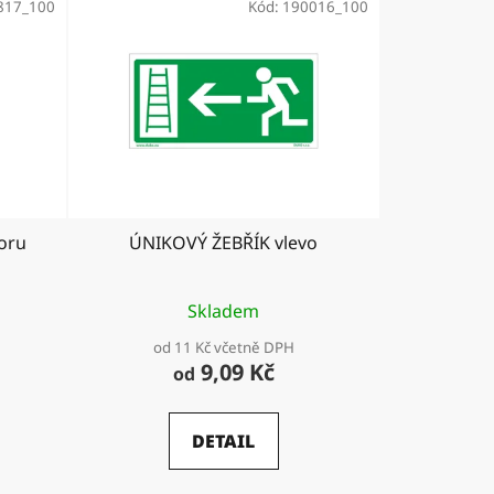
817_100
Kód:
190016_100
oru
ÚNIKOVÝ ŽEBŘÍK vlevo
Skladem
od 11 Kč včetně DPH
9,09 Kč
od
DETAIL