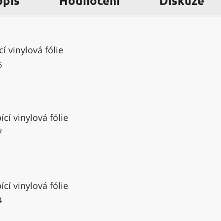
opis
Hodnocení
Diskuze
í vinylová fólie
6
cí vinylová fólie
7
cí vinylová fólie
4