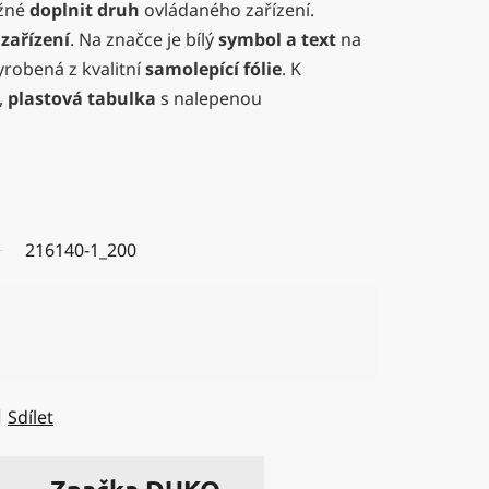
ožné
doplnit druh
ovládaného zařízení.
zařízení
. Na značce je bílý
symbol a text
na
yrobená z kvalitní
samolepící fólie
. K
,
plastová tabulka
s nalepenou
216140-1_200
Sdílet