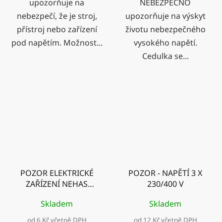
upozorňuje na
NEBEZPEČNO
nebezpečí, že je stroj,
upozorňuje na výskyt
přístroj nebo zařízení
životu nebezpečného
pod napětím. Možnost...
vysokého napětí.
Cedulka se...
POZOR ELEKTRICKÉ
POZOR - NAPĚTÍ 3 X
ZAŘÍZENÍ NEHAS
230/400 V
VODOU ANI
Skladem
Skladem
PĚNOVÝMI HASICÍMI
PŘÍSTROJI
od 6 Kč včetně DPH
od 12 Kč včetně DPH