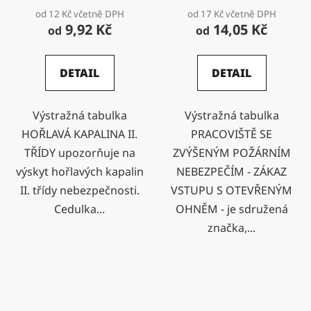
OHNĚM -
od 12 Kč včetně DPH
od 17 Kč včetně DPH
9,92 Kč
14,05 Kč
od
od
DETAIL
DETAIL
Výstražná tabulka
Výstražná tabulka
HOŘLAVÁ KAPALINA II.
PRACOVIŠTĚ SE
TŘÍDY upozorňuje na
ZVÝŠENÝM POŽÁRNÍM
výskyt hořlavých kapalin
NEBEZPEČÍM - ZÁKAZ
II. třídy nebezpečnosti.
VSTUPU S OTEVŘENÝM
Cedulka...
OHNĚM - je sdružená
značka,...