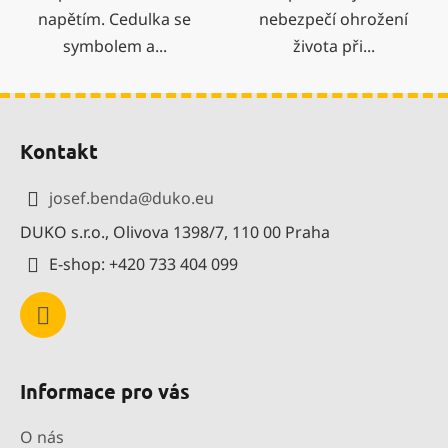
napětím. Cedulka se
nebezpečí ohrožení
symbolem a...
života při...
Z
á
Kontakt
p
a
josef.benda
@
duko.eu
t
DUKO s.r.o., Olivova 1398/7, 110 00 Praha
í
E-shop: +420 733 404 099
Informace pro vás
O nás