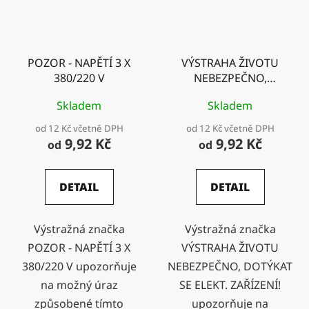
POZOR - NAPĚTÍ 3 X
VÝSTRAHA ŽIVOTU
380/220 V
NEBEZPEČNO,
DOTÝKAT SE ELEKT.
Skladem
Skladem
ZAŘÍZENÍ!
od 12 Kč včetně DPH
od 12 Kč včetně DPH
9,92 Kč
9,92 Kč
od
od
DETAIL
DETAIL
Výstražná značka
Výstražná značka
POZOR - NAPĚTÍ 3 X
VÝSTRAHA ŽIVOTU
380/220 V upozorňuje
NEBEZPEČNO, DOTÝKAT
na možný úraz
SE ELEKT. ZAŘÍZENÍ!
způsobené tímto
upozorňuje na