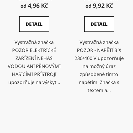
4,96 Kč
9,92 Kč
od
od
DETAIL
DETAIL
Výstražná značka
Výstražná značka
POZOR ELEKTRICKÉ
POZOR - NAPĚTÍ 3 X
ZAŘÍZENÍ NEHAS
230/400 V upozorňuje
VODOU ANI PĚNOVÝMI
na možný úraz
HASICÍMI PŘÍSTROJI
způsobené tímto
upozorňuje na výskyt...
napětím. Značka s
textem a...