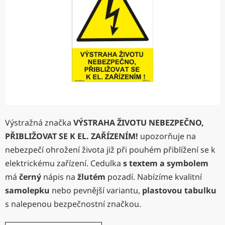
hvězdiček.
Výstražná značka
VÝSTRAHA ŽIVOTU NEBEZPEČNO,
PŘIBLIŽOVAT SE K EL. ZAŘÍZENÍM!
upozorňuje na
nebezpečí ohrožení života již při pouhém přiblížení se k
elektrickému zařízení. Cedulka
s textem a symbolem
má
černý
nápis na
žlutém
pozadí. Nabízíme kvalitní
samolepku
nebo pevnější variantu,
plastovou tabulku
s nalepenou bezpečnostní značkou.