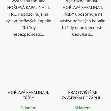
Výstražná tabulka
Výstražná tabulka
HOŘLAVÁ KAPALINA III.
HOŘLAVÁ KAPALINA I.
TŘÍDY upozorňuje na
TŘÍDY upozorňuje na
výskyt hořlavých kapalin
výskyt hořlavých kapalin
III. třídy
I. třídy nebezpečnosti.
nebezpečnosti....
Cedulka s...
HOŘLAVÁ KAPALINA II.
PRACOVIŠTĚ SE
TŘÍDY
ZVÝŠENÝM POŽÁRNÍM
NEBEZPEČÍM - ZÁKAZ
Skladem
Skladem
VSTUPU S OTEVŘENÝM