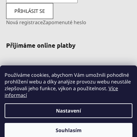
PŘIHLÁSIT SE
Nová registrace
Zapomenuté heslo
Přijímáme online platby
Používáme cookies, abychom Vám umožnili pohodlné
prohlížení webu a díky analýze provozu webu neustále
zlepšovali jeho funkce, výkon a použitelnost.
Více
informací
pravni-sluzby.lexfin.cz
nahradniplneni.duko.eu
detske-obleceni-duko.cz
Nastavení
Souhlasím
Vytvořil Shoptet