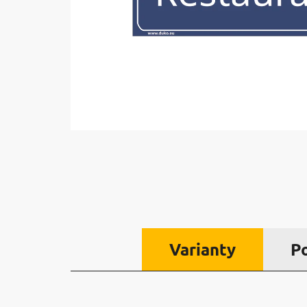
Varianty
P