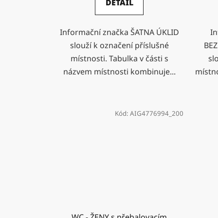
DETAIL
Informační značka ŠATNA ÚKLID
In
slouží k označení příslušné
BEZ
místnosti. Tabulka v části s
sl
názvem místnosti kombinuje...
místn
Kód:
AIG4776994_200
WC - ŽENY s přebalovacím