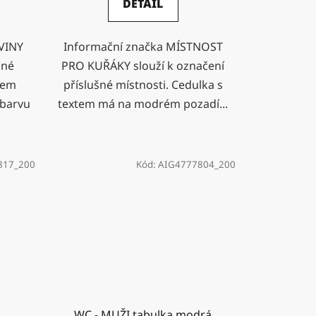
DETAIL
VINY
Informační značka MÍSTNOST
šné
PRO KUŘÁKY slouží k označení
tem
příslušné místnosti. Cedulka s
 barvu
textem má na modrém pozadí...
817_200
Kód:
AIG4777804_200
WC - MUŽI tabulka modrá