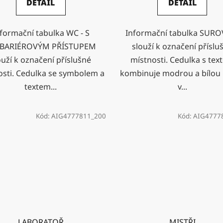
DETAIL
DETAIL
formační tabulka WC - S
Informační tabulka SURO
BARIÉROVÝM PŘÍSTUPEM
slouží k označení příslu
ouží k označení příslušné
místnosti. Cedulka s tex
osti. Cedulka se symbolem a
kombinuje modrou a bílou
textem...
v...
Kód:
AIG4777811_200
Kód:
AIG4777
LABORATOŘ
MISTŘI