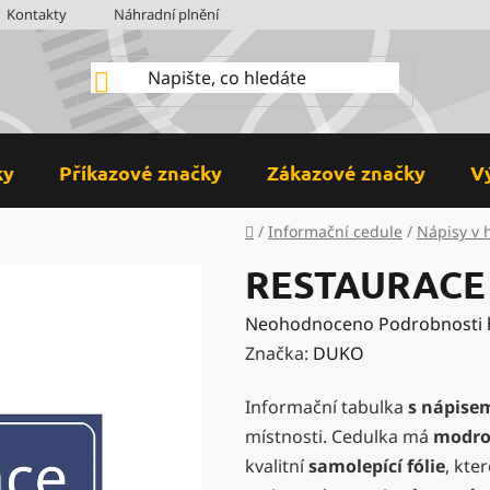
Kontakty
Náhradní plnění
BOZP
Hodnocení obchodu
ky
Příkazové značky
Zákazové značky
V
Domů
/
Informační cedule
/
Nápisy v 
RESTAURACE 
Průměrné
Neohodnoceno
Podrobnosti
hodnocení
Značka:
DUKO
produktu
Informační tabulka
s nápise
je
místnosti. Cedulka má
modr
0,0
kvalitní
samolepící fólie
, kte
z