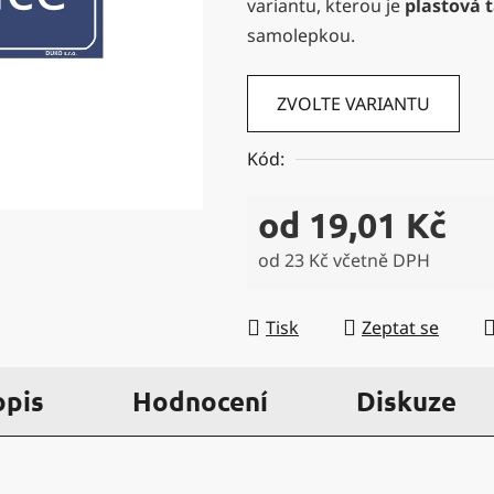
variantu, kterou je
plastová 
5
samolepkou.
hvězdiček.
ZVOLTE VARIANTU
Kód:
od
19,01 Kč
od
23 Kč
včetně DPH
Měrná cena:
Tisk
Zeptat se
opis
Hodnocení
Diskuze