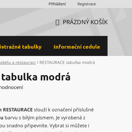
Obchodní podmínky
Přihlášení
Ochrana osobních údajů a GDPR
Registrace
M
PRÁZDNÝ KOŠÍK
NÁKUPNÍ
KOŠÍK
ýstražné tabulky
Informační cedule
Plastov
hotelu a restauraci
/
RESTAURACE tabulka modrá
tabulka modrá
 hodnocení
m
RESTAURACE
slouží k označení příslušné
ou
barvu s bílým písmem. Je vyrobená z
rou snadno připevníte. Vybrat si můžete i