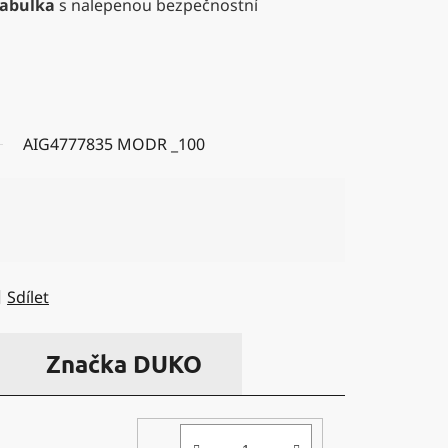
tabulka
s nalepenou bezpečnostní
AIG4777835 MODR _100
Sdílet
Značka
DUKO