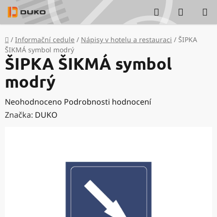
Přejít
Hledat
NÁKUP
na
KOŠÍK
obsah
Domů
/
Informační cedule
/
Nápisy v hotelu a restauraci
/
ŠIPKA
ŠIKMÁ symbol modrý
ŠIPKA ŠIKMÁ symbol
modrý
Průměrné
Neohodnoceno
Podrobnosti hodnocení
hodnocení
Značka:
DUKO
produktu
je
0,0
z
5
hvězdiček.