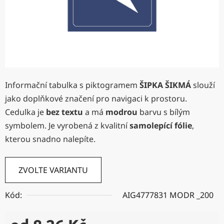
Informační tabulka s piktogramem
ŠIPKA ŠIKMÁ
slouží
jako doplňkové značení pro navigaci k prostoru.
Cedulka je
bez textu
a má
modrou
barvu s bílým
symbolem. Je vyrobená z kvalitní
samolepící fólie
,
kterou snadno nalepíte.
ZVOLTE VARIANTU
Kód:
AIG4777831 MODR _200