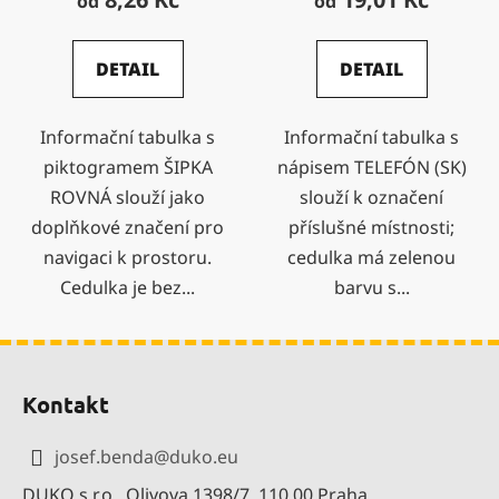
od
od
DETAIL
DETAIL
Informační tabulka s
Informační tabulka s
piktogramem ŠIPKA
nápisem TELEFÓN (SK)
ROVNÁ slouží jako
slouží k označení
doplňkové značení pro
příslušné místnosti;
navigaci k prostoru.
cedulka má zelenou
Cedulka je bez...
barvu s...
Z
á
Kontakt
p
a
josef.benda
@
duko.eu
t
DUKO s.r.o., Olivova 1398/7, 110 00 Praha