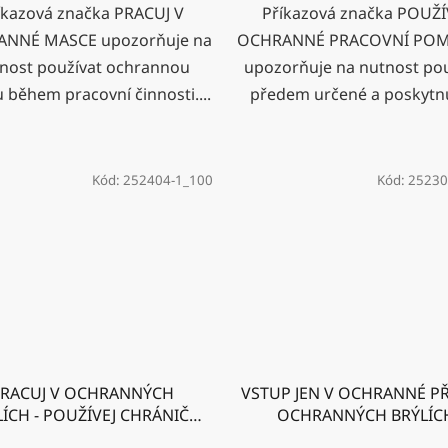
íkazová značka PRACUJ V
Příkazová značka POUŽÍ
NNÉ MASCE upozorňuje na
OCHRANNÉ PRACOVNÍ POM
nost používat ochrannou
upozorňuje na nutnost pou
během pracovní činnosti....
předem určené a poskytnu
Kód:
252404-1_100
Kód:
25230
RACUJ V OCHRANNÝCH
VSTUP JEN V OCHRANNÉ PŘ
LÍCH - POUŽÍVEJ CHRÁNIČE
OCHRANNÝCH BRÝLÍC
SLUCHU