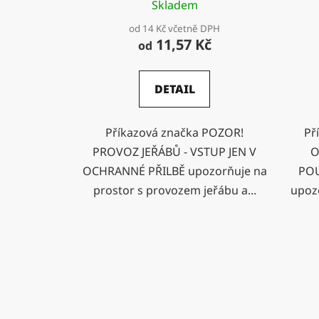
Skladem
od 14 Kč včetně DPH
11,57 Kč
od
DETAIL
Příkazová značka POZOR!
Př
PROVOZ JEŘÁBŮ - VSTUP JEN V
O
OCHRANNÉ PŘILBĚ upozorňuje na
POU
prostor s provozem jeřábu a...
upoz