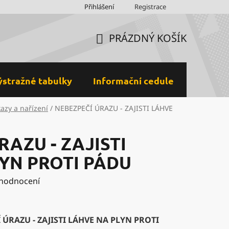
Obchodní podmínky
Přihlášení
Ochrana osobních údajů a GDPR
Registrace
M
PRÁZDNÝ KOŠÍK
NÁKUPNÍ
KOŠÍK
ýstražné tabulky
Informační cedule
Plastov
kazy a nařízení
/
NEBEZPEČÍ ÚRAZU - ZAJISTI LÁHVE
RAZU - ZAJISTI
YN PROTI PÁDU
 hodnocení
 ÚRAZU - ZAJISTI LÁHVE NA PLYN PROTI