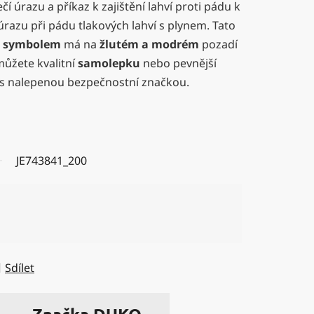
 úrazu a příkaz k zajištění lahví proti pádu k
úrazu při pádu tlakových lahví s plynem. Tato
a symbolem
má na
žlutém a modrém
pozadí
můžete kvalitní
samolepku
nebo pevnější
s nalepenou bezpečnostní značkou.
JE743841_200
Sdílet