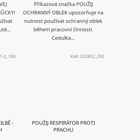
VEJ
Příkazová značka POUŽIJ
ŮCKY!
OCHRANNÝ OBLEK upozorňuje na
žívat
nutnost používat ochranný oblek
té...
během pracovní činnosti.
Cedulka...
1-2_100
Kód:
253802_200
ILBĚ -
POUŽIJ RESPIRÁTOR PROTI
H
PRACHU