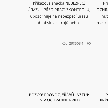
Příkazová značka NEBEZPEČÍ
Př
ÚRAZU - PŘED PRACÍ ZKONTROLUJ
OCHRA
upozorňuje na nebezpečí úrazu
nut
při obsluze strojů nebo...
masku 
Kód:
298503-1_100
POZOR! PROVOZ JEŘÁBŮ - VSTUP
P
JEN V OCHRANNÉ PŘILBĚ
BRÝ