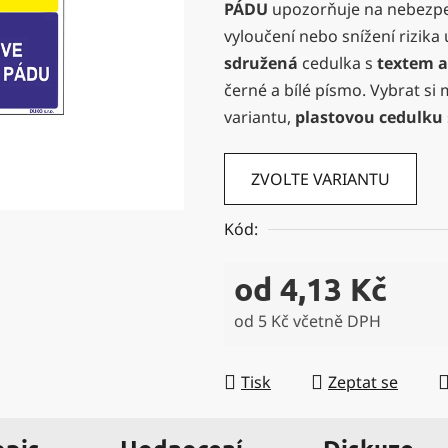
PÁDU
upozorňuje na nebezpečí
0,0
vyloučení nebo snížení rizika 
z
sdružená
cedulka s
textem 
5
černé a bílé písmo. Vybrat si 
hvězdiček.
variantu,
plastovou cedulku
ZVOLTE VARIANTU
Kód:
od
4,13 Kč
od
5 Kč
včetně DPH
Měrná cena:
Tisk
Zeptat se