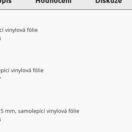
opis
Hodnocení
Diskuze
í vinylová fólie
3
ící vinylová fólie
7
,5 mm, samolepící vinylová fólie
8