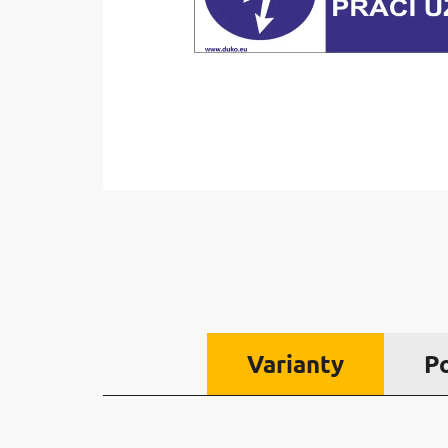
Varianty
P