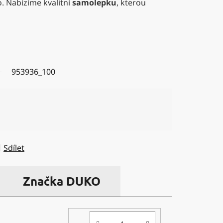
. Nabízíme kvalitní
samolepku
, kterou
953936_100
Sdílet
Značka
DUKO