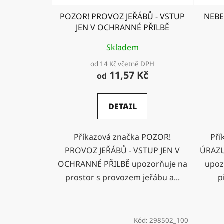
POZOR! PROVOZ JEŘÁBŮ - VSTUP
NEBE
JEN V OCHRANNÉ PŘILBĚ
Skladem
od 14 Kč včetně DPH
11,57 Kč
od
DETAIL
Příkazová značka POZOR!
Pří
PROVOZ JEŘÁBŮ - VSTUP JEN V
ÚRAZU
OCHRANNÉ PŘILBĚ upozorňuje na
upoz
prostor s provozem jeřábu a...
p
Kód:
298502_100