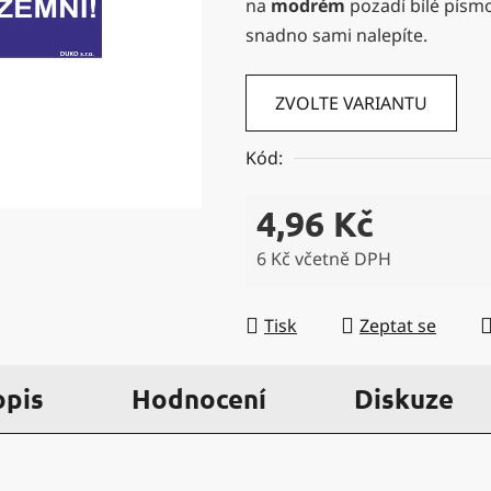
na
modrém
pozadí bílé písmo
5
snadno sami nalepíte.
hvězdiček.
ZVOLTE VARIANTU
Kód:
4,96 Kč
6 Kč včetně DPH
Měrná cena:
Tisk
Zeptat se
opis
Hodnocení
Diskuze