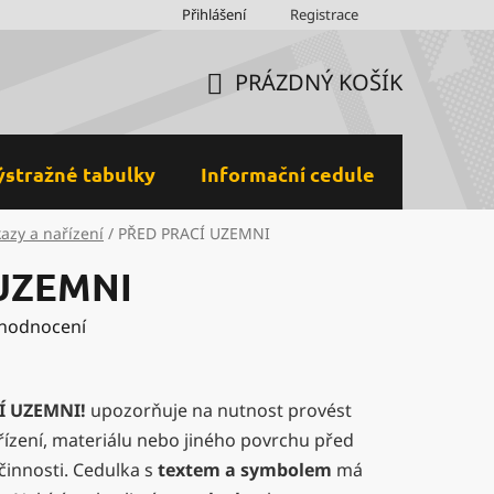
Obchodní podmínky
Přihlášení
Ochrana osobních údajů a GDPR
Registrace
M
PRÁZDNÝ KOŠÍK
NÁKUPNÍ
KOŠÍK
ýstražné tabulky
Informační cedule
Plastov
kazy a nařízení
/
PŘED PRACÍ UZEMNI
UZEMNI
 hodnocení
Í UZEMNI!
upozorňuje na nutnost provést
ařízení, materiálu nebo jiného povrchu před
činnosti. Cedulka s
textem a symbolem
má