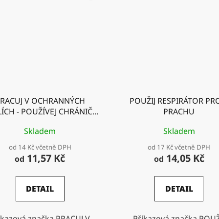
RACUJ V OCHRANNÝCH
POUŽIJ RESPIRÁTOR PR
LÍCH - POUŽÍVEJ CHRÁNIČE
PRACHU
SLUCHU
Skladem
Skladem
od 14 Kč včetně DPH
od 17 Kč včetně DPH
11,57 Kč
14,05 Kč
od
od
DETAIL
DETAIL
íkazová značka PRACUJ V
Příkazová značka POUŽ