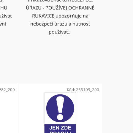
CHU
ÚRAZU - POUŽÍVEJ OCHRANNÉ
žívat
RUKAVICE upozorňuje na
vní
nebezpečí úrazu a nutnost
používat...
282_200
Kód:
253109_200