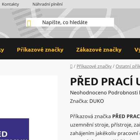
Kontakty
Náhradní plnění
BOZP
Hodnocení obchodu
ky
Příkazové značky
Zákazové značky
V
Domů
/
Příkazové značky
/
Ostatní pří
PŘED PRACÍ 
Průměrné
Neohodnoceno
Podrobnosti
hodnocení
Značka:
DUKO
produktu
Příkazová značka
PŘED PRAC
je
uzemnění stroje, přístroje, z
0,0
zahájením jakékoliv pracovní 
z