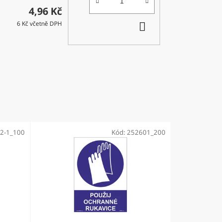
4,96 Kč
DO
6 Kč včetně DPH
KOŠÍKU
2-1_100
Kód:
252601_200