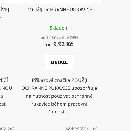
ÍVEJ
POUŽIJ OCHRANNÉ RUKAVICE
U
Skladem
od 12 Kč včetně DPH
9,92 Kč
od
DETAIL
PEČÍ
Příkazová značka POUŽIJ
ANNOU
OCHRANNÉ RUKAVICE upozorňuje
na
na nutnost používat ochranné
ost
rukavice během pracovní
činnosti....
802_200
Kód:
298504_100