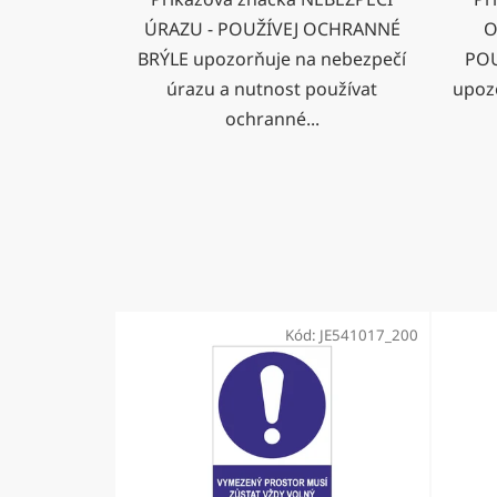
ÚRAZU - POUŽÍVEJ OCHRANNÉ
O
BRÝLE upozorňuje na nebezpečí
POU
úrazu a nutnost používat
upoz
ochranné...
Kód:
JE541017_200