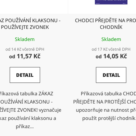
AZ POUŽÍVÁNÍ KLAKSONU -
CHODCI PŘEJDĚTE NA PRO
POUŽÍVEJTE ZVONEK
CHODNÍK
Skladem
Skladem
od 14 Kč včetně DPH
od 17 Kč včetně DPH
11,57 Kč
14,05 Kč
od
od
DETAIL
DETAIL
říkazová tabulka ZÁKAZ
Příkazová tabulka CHO
OUŽÍVÁNÍ KLAKSONU -
PŘEJDĚTE NA PROTĚJŠÍ CH
ÍVEJTE ZVONEK! vyznačuje
upozorňuje na nutnost pře
kaz používání klaksonu a
použít protější chodník..
příkaz...