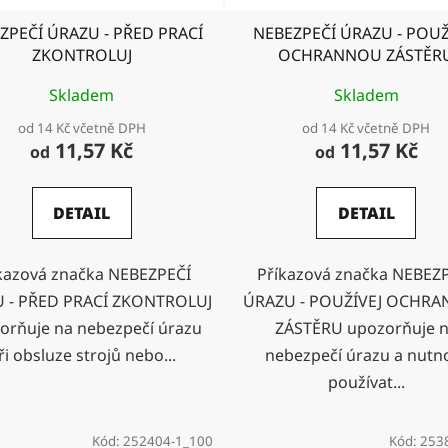
ZPEČÍ ÚRAZU - PŘED PRACÍ
NEBEZPEČÍ ÚRAZU - POUŽ
ZKONTROLUJ
OCHRANNOU ZÁSTĚR
Skladem
Skladem
od 14 Kč včetně DPH
od 14 Kč včetně DPH
11,57 Kč
11,57 Kč
od
od
DETAIL
DETAIL
kazová značka NEBEZPEČÍ
Příkazová značka NEBEZ
 - PŘED PRACÍ ZKONTROLUJ
ÚRAZU - POUŽÍVEJ OCHR
orňuje na nebezpečí úrazu
ZÁSTĚRU upozorňuje 
ři obsluze strojů nebo...
nebezpečí úrazu a nutn
používat...
Kód:
252404-1_100
Kód:
253