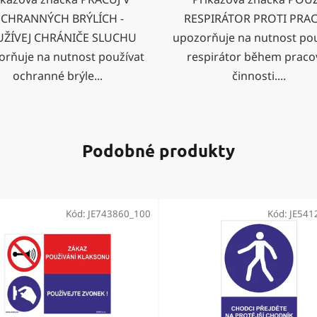
CHRANNÝCH BRÝLÍCH -
RESPIRÁTOR PROTI PRA
ŽÍVEJ CHRÁNIČE SLUCHU
upozorňuje na nutnost pou
orňuje na nutnost používat
respirátor během praco
ochranné brýle...
činnosti....
Podobné produkty
Kód:
JE743860_100
Kód:
JE541