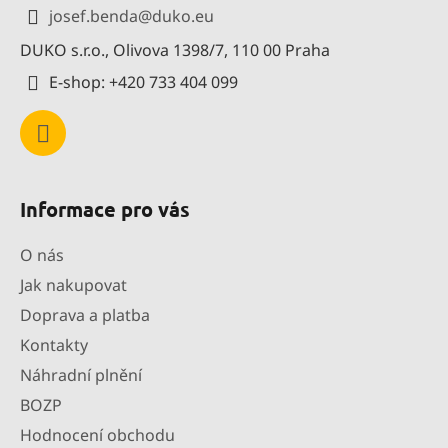
a
josef.benda
@
duko.eu
t
DUKO s.r.o., Olivova 1398/7, 110 00 Praha
í
E-shop: +420 733 404 099
Informace pro vás
O nás
Jak nakupovat
Doprava a platba
Kontakty
Náhradní plnění
BOZP
Hodnocení obchodu