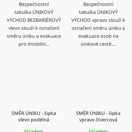
Bezpečnostní
Bezpečnostní
tabulka ÚNIKOVÝ
tabulka ÚNIKOVÝ
VÝCHOD BEZBARIÉROVÝ
VÝCHOD vpravo slouží k
vlevo slouží k označení
označení směru úniku a
směru úniku a evakuace
evakuace osob na
pro imobilní...
únikové cestě....
SMĚR ÚNIKU - šipka
SMĚR ÚNIKU - šipka
vlevo podélná
vpravo čtvercová
Skladem
Skladem