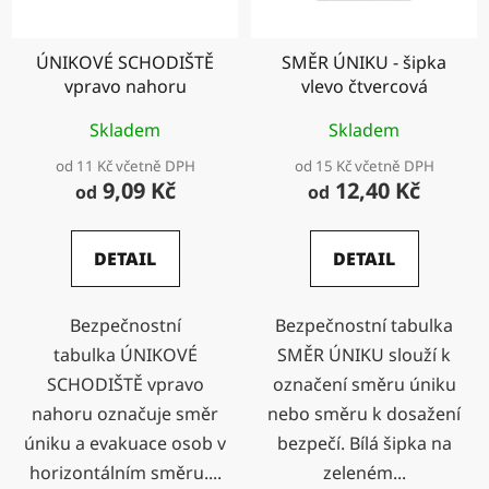
ÚNIKOVÉ SCHODIŠTĚ
SMĚR ÚNIKU - šipka
vpravo nahoru
vlevo čtvercová
Skladem
Skladem
od 11 Kč včetně DPH
od 15 Kč včetně DPH
9,09 Kč
12,40 Kč
od
od
DETAIL
DETAIL
Bezpečnostní
Bezpečnostní tabulka
tabulka ÚNIKOVÉ
SMĚR ÚNIKU slouží k
SCHODIŠTĚ vpravo
označení směru úniku
nahoru označuje směr
nebo směru k dosažení
úniku a evakuace osob v
bezpečí. Bílá šipka na
horizontálním směru....
zeleném...