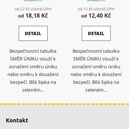
od 22 Kč včetně DPH
od 15 Kč včetně DPH
18,18 Kč
12,40 Kč
od
od
DETAIL
DETAIL
Bezpečnostní tabulka
Bezpečnostní tabulka
SMĚR ÚNIKU slouží k
SMĚR ÚNIKU slouží k
označení směru úniku
označení směru úniku
nebo směru k dosažení
nebo směru k dosažení
bezpečí. Bílá šipka na
bezpečí. Bílá šipka na
zeleném...
zeleném...
Z
á
Kontakt
p