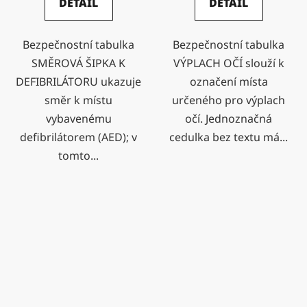
DETAIL
DETAIL
Bezpečnostní tabulka
Bezpečnostní tabulka
SMĚROVÁ ŠIPKA K
VÝPLACH OČÍ slouží k
DEFIBRILÁTORU ukazuje
označení místa
směr k místu
určeného pro výplach
vybavenému
očí. Jednoznačná
defibrilátorem (AED); v
cedulka bez textu má...
tomto...