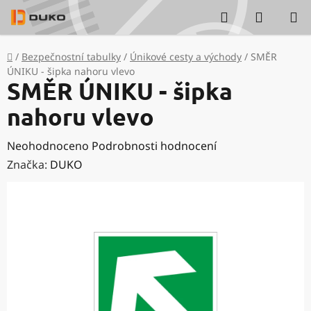
Přejít
Hledat
NÁKUP
na
KOŠÍK
obsah
Domů
/
Bezpečnostní tabulky
/
Únikové cesty a východy
/
SMĚR
ÚNIKU - šipka nahoru vlevo
SMĚR ÚNIKU - šipka
nahoru vlevo
Průměrné
Neohodnoceno
Podrobnosti hodnocení
hodnocení
Značka:
DUKO
produktu
je
0,0
z
5
hvězdiček.