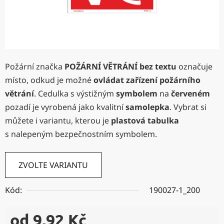
Požární značka
POŽÁRNÍ VĚTRÁNÍ bez textu
označuje
místo, odkud je možné
ovládat zařízení požárního
větrání
. Cedulka s výstižným
symbolem
na
červeném
pozadí je vyrobená jako kvalitní
samolepka
. Vybrat si
můžete i variantu, kterou je
plastová tabulka
s nalepeným bezpečnostním symbolem.
ZVOLTE VARIANTU
Kód:
190027-1_200
od
9,92 Kč