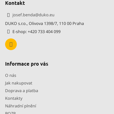
Kontakt
p
a
josef.benda
@
duko.eu
t
DUKO s.r.o., Olivova 1398/7, 110 00 Praha
í
E-shop: +420 733 404 099
Informace pro vás
O nás
Jak nakupovat
Doprava a platba
Kontakty
Náhradní plnění
BOZP