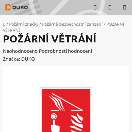
Přejít
Hledat
NÁKUP
na
KOŠÍK
obsah
Domů
/
Požární značky
/
Požárně bezpečnostní zařízení
/
POŽÁRNÍ
VĚTRÁNÍ
POŽÁRNÍ VĚTRÁNÍ
Průměrné
Neohodnoceno
Podrobnosti hodnocení
hodnocení
Značka:
DUKO
produktu
je
0,0
z
5
hvězdiček.