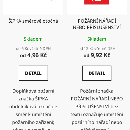
ŠIPKA směrově otočná
POŽÁRNÍ NÁŘADÍ
NEBO PŘÍSLUŠENSTVÍ
Skladem
Skladem
od 6 Kč včetně DPH
od 12 Kč včetně DPH
4,96 Kč
9,92 Kč
od
od
DETAIL
DETAIL
Doplňková požární
Požární značka
značka ŠIPKA
POŽÁRNÍ NÁŘADÍ NEBO
obdélníková označuje
PŘÍSLUŠENSTVÍ bez
směr k umístění
textu označuje umístění
požárního zařízení;
požárního nářadí nebo
ukazuje rovně, je...
příslušenství....