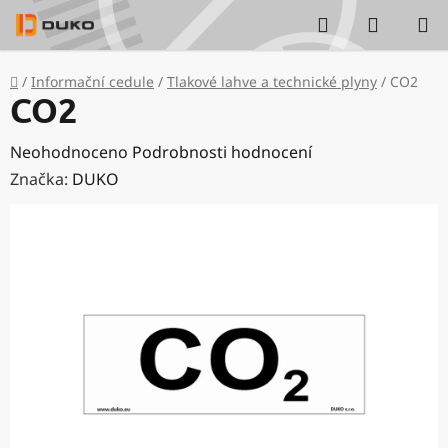
Přejít
Hledat
NÁKUP
na
KOŠÍK
obsah
Domů
/
Informační cedule
/
Tlakové lahve a technické plyny
/
CO2
CO2
Průměrné
Neohodnoceno
Podrobnosti hodnocení
hodnocení
Značka:
DUKO
produktu
je
0,0
z
5
hvězdiček.