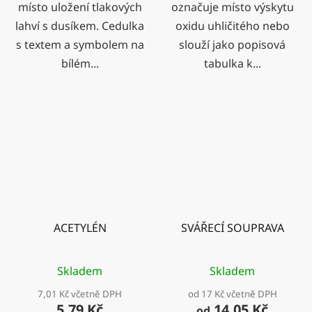
místo uložení tlakových
označuje místo výskytu
lahví s dusíkem. Cedulka
oxidu uhličitého nebo
s textem a symbolem na
slouží jako popisová
bílém...
tabulka k...
ACETYLÉN
SVÁŘECÍ SOUPRAVA
Skladem
Skladem
7,01 Kč včetně DPH
od 17 Kč včetně DPH
5,79 Kč
14,05 Kč
od