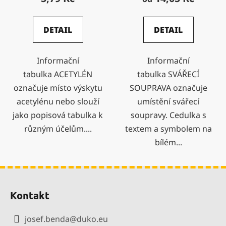
DETAIL
DETAIL
Informační
Informační
tabulka ACETYLÉN
tabulka SVÁŘECÍ
označuje místo výskytu
SOUPRAVA označuje
acetylénu nebo slouží
umístění svářecí
jako popisová tabulka k
soupravy. Cedulka s
různým účelům....
textem a symbolem na
bílém...
Z
á
Kontakt
p
a
josef.benda
@
duko.eu