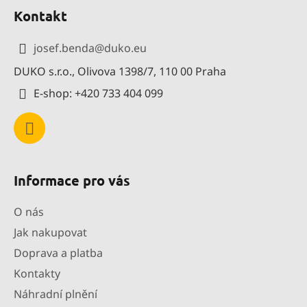
á
Kontakt
p
a
josef.benda
@
duko.eu
t
DUKO s.r.o., Olivova 1398/7, 110 00 Praha
í
E-shop: +420 733 404 099
Informace pro vás
O nás
Jak nakupovat
Doprava a platba
Kontakty
Náhradní plnění