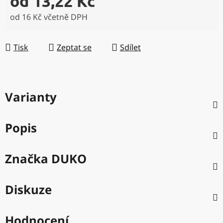
od
13,22 Kč
od
16 Kč
včetně DPH
Měrná cena:
Tisk
Zeptat se
Sdílet
Varianty
Popis
Značka
DUKO
Diskuze
Hodnocení