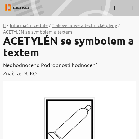
Přejít
Hledat
NÁKUP
na
KOŠÍK
obsah
Domů
/
Informační cedule
/
Tlakové lahve a technické plyny
/
ACETYLÉN se symbolem a textem
ACETYLÉN se symbolem a
textem
Průměrné
Neohodnoceno
Podrobnosti hodnocení
hodnocení
Značka:
DUKO
produktu
je
0,0
z
5
hvězdiček.