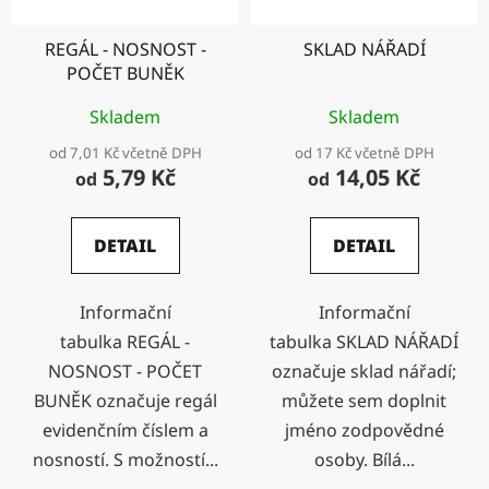
REGÁL - NOSNOST -
SKLAD NÁŘADÍ
POČET BUNĚK
Skladem
Skladem
od 7,01 Kč včetně DPH
od 17 Kč včetně DPH
5,79 Kč
14,05 Kč
od
od
DETAIL
DETAIL
Informační
Informační
tabulka REGÁL -
tabulka SKLAD NÁŘADÍ
NOSNOST - POČET
označuje sklad nářadí;
BUNĚK označuje regál
můžete sem doplnit
evidenčním číslem a
jméno zodpovědné
nosností. S možností...
osoby. Bílá...