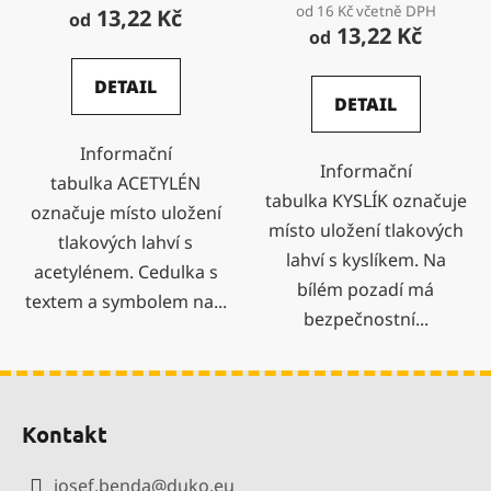
od 16 Kč včetně DPH
13,22 Kč
produktu
od
13,22 Kč
od
je
5,0
DETAIL
DETAIL
z
5
Informační
hvězdiček.
Informační
tabulka ACETYLÉN
tabulka KYSLÍK označuje
označuje místo uložení
místo uložení tlakových
tlakových lahví s
lahví s kyslíkem. Na
acetylénem. Cedulka s
bílém pozadí má
textem a symbolem na...
bezpečnostní...
Z
á
Kontakt
p
a
josef.benda
@
duko.eu