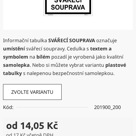
Informační tabulka
SVÁŘECÍ SOUPRAVA
označuje
umístění
svářecí soupravy. Cedulka s
textem a
symbolem
na
bílém
pozadí je vyrobená jako kvalitní
samolepka
. Nebo si můžete vybrat variantu
plastové
tabulky
s nalepenou bezpečnostní samolepkou.
ZVOLTE VARIANTU
Kód:
201900_200
od
14,05 Kč
od
17 Kč
včetně DPH