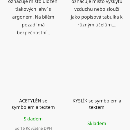
označuje místo uložení
označuje místo výskytu
tlakových lahví s
vzduchu nebo slouží
argonem. Na bílém
jako popisová tabulka k
pozadí má
různým účelům....
bezpečnostní...
ACETYLÉN se
KYSLÍK se symbolem a
symbolem a textem
textem
Průměrné
Skladem
Skladem
hodnocení
od 16 Kč včetně DPH