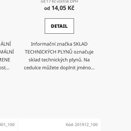
od 17 Kč včetně DPH
14,05 Kč
od
DETAIL
MÁLNÍ
Informační značka SKLAD
MÁLNÍ
TECHNICKÝCH PLYNŮ označuje
MENE
sklad technických plynů. Na
st...
cedulce můžete doplnit jméno...
901_100
Kód:
201912_100