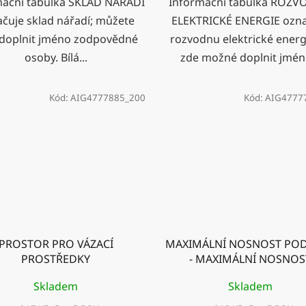
mační tabulka SKLAD NÁŘADÍ
Informační tabulka ROZ
čuje sklad nářadí; můžete
ELEKTRICKÉ ENERGIE ozna
doplnit jméno zodpovědné
rozvodnu elektrické energi
osoby. Bílá...
zde možné doplnit jméno
Kód:
AIG4777885_200
Kód:
AIG4777
PROSTOR PRO VÁZACÍ
MAXIMÁLNÍ NOSNOST PO
PROSTŘEDKY
- MAXIMÁLNÍ NOSNOS
JEDNOHO BŘEMENE
Skladem
Skladem