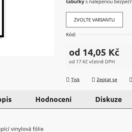
tabulky
s nalepenou bezpeč
5
hvězdiček.
ZVOLTE VARIANTU
Kód:
od
14,05 Kč
od
17 Kč
včetně DPH
Měrná cena:
Tisk
Zeptat se
opis
Hodnocení
Diskuze
ící vinylová fólie