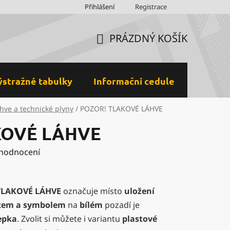
Obchodní podmínky
Přihlášení
Ochrana osobních údajů a GDPR
Registrace
M
PRÁZDNÝ KOŠÍK
NÁKUPNÍ
KOŠÍK
ýstražné tabulky
Informační cedule
Plastov
ahve a technické plyny
/
POZOR! TLAKOVÉ LÁHVE
KOVÉ LÁHVE
 hodnocení
TLAKOVÉ LÁHVE
označuje místo
uložení
tem a symbolem
na
bílém
pozadí je
epka
. Zvolit si můžete i variantu
plastové