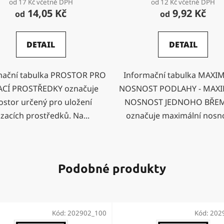
od 17 Kč včetně DPH
od 12 Kč včetně DPH
14,05 Kč
9,92 Kč
od
od
DETAIL
DETAIL
mační tabulka PROSTOR PRO
Informační tabulka MAXI
ACÍ PROSTŘEDKY označuje
NOSNOST PODLAHY - MAXI
ostor určený pro uložení
NOSNOST JEDNOHO BŘE
zacích prostředků. Na...
označuje maximální nosno
Podobné produkty
Kód:
202902_100
Kód:
202