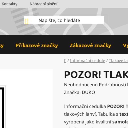
Kontakty
Náhradní plnění
BOZP
Hodnocení obchodu
ky
Příkazové značky
Zákazové značky
V
Domů
/
Informační cedule
/
Tlakové l
POZOR! TLA
Průměrné
Neohodnoceno
Podrobnosti
hodnocení
Značka:
DUKO
produktu
Informační cedulka
POZOR! 
je
tlakových lahví. Tabulka s
tex
0,0
vyrobená jako kvalitní
samol
z