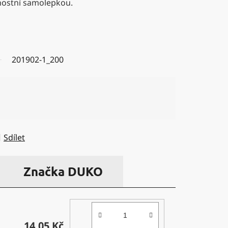
nostní samolepkou.
201902-1_200
Sdílet
Značka
DUKO
14,05 Kč