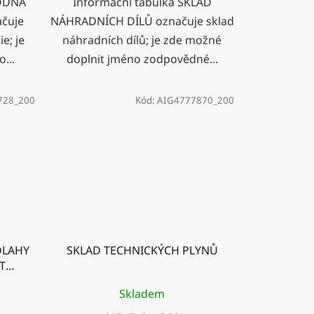
VODNA
Informační tabulka SKLAD
čuje
NÁHRADNÍCH DÍLŮ označuje sklad
e; je
náhradních dílů; je zde možné
...
doplnit jméno zodpovědné...
728_200
Kód:
AIG4777870_200
DLAHY
SKLAD TECHNICKÝCH PLYNŮ
T
Skladem