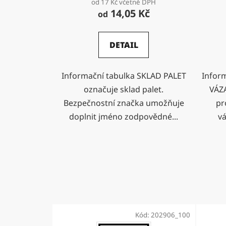
od 17 Kč včetně DPH
14,05 Kč
od
DETAIL
Informační tabulka SKLAD PALET
Infor
označuje sklad palet.
VÁZ
Bezpečnostní značka umožňuje
pr
doplnit jméno zodpovědné...
vá
Kód:
202906_100