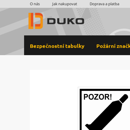
Přejít
O nás
Jak nakupovat
Doprava a platba
na
obsah
Bezpečnostní tabulky
Požární znač