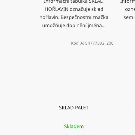
Informační tabulka SKLAD
Infor
HOŘLAVIN označuje sklad
ozna
hořlavin. Bezpečnostní značka
sem 
umožňuje doplnění jména...
Kód:
AIG4777392_200
SKLAD PALET
Skladem