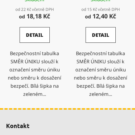
od 22 Kč včetně DPH
od 15 Kč včetně DPH
18,18 Kč
12,40 Kč
od
od
DETAIL
DETAIL
Bezpečnostní tabulka
Bezpečnostní tabulka
SMĚR ÚNIKU slouží k
SMĚR ÚNIKU slouží k
označení směru úniku
označení směru úniku
nebo směru k dosažení
nebo směru k dosažení
bezpečí. Bílá šipka na
bezpečí. Bílá šipka na
zeleném...
zeleném...
Z
á
Kontakt
p