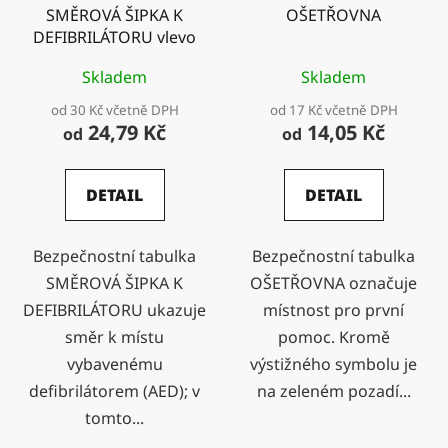
SMĚROVÁ ŠIPKA K
OŠETŘOVNA
DEFIBRILÁTORU vlevo
Skladem
Skladem
od 30 Kč včetně DPH
od 17 Kč včetně DPH
24,79 Kč
14,05 Kč
od
od
DETAIL
DETAIL
Bezpečnostní tabulka
Bezpečnostní tabulka
SMĚROVÁ ŠIPKA K
OŠETŘOVNA označuje
DEFIBRILÁTORU ukazuje
místnost pro první
směr k místu
pomoc. Kromě
vybavenému
výstižného symbolu je
defibrilátorem (AED); v
na zeleném pozadí...
tomto...