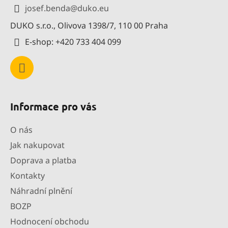
a
josef.benda
@
duko.eu
t
DUKO s.r.o., Olivova 1398/7, 110 00 Praha
í
E-shop: +420 733 404 099
Informace pro vás
O nás
Jak nakupovat
Doprava a platba
Kontakty
Náhradní plnění
BOZP
Hodnocení obchodu