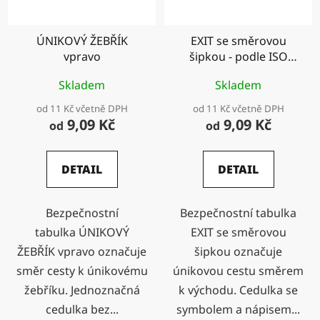
ÚNIKOVÝ ŽEBŘÍK
EXIT se směrovou
vpravo
šipkou - podle ISO
7010
Skladem
Skladem
od 11 Kč včetně DPH
od 11 Kč včetně DPH
9,09 Kč
9,09 Kč
od
od
DETAIL
DETAIL
Bezpečnostní
Bezpečnostní tabulka
tabulka ÚNIKOVÝ
EXIT se směrovou
ŽEBŘÍK vpravo označuje
šipkou označuje
směr cesty k únikovému
únikovou cestu směrem
žebříku. Jednoznačná
k východu. Cedulka se
cedulka bez...
symbolem a nápisem...