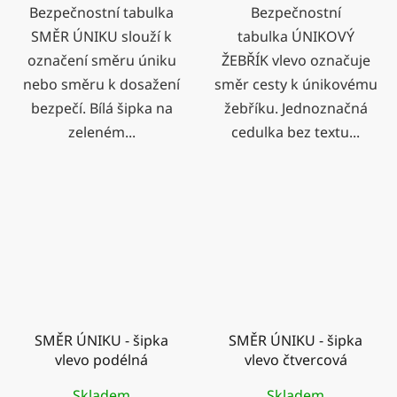
Bezpečnostní tabulka
Bezpečnostní
SMĚR ÚNIKU slouží k
tabulka ÚNIKOVÝ
označení směru úniku
ŽEBŘÍK vlevo označuje
nebo směru k dosažení
směr cesty k únikovému
bezpečí. Bílá šipka na
žebříku. Jednoznačná
zeleném...
cedulka bez textu...
SMĚR ÚNIKU - šipka
SMĚR ÚNIKU - šipka
vlevo podélná
vlevo čtvercová
Skladem
Skladem