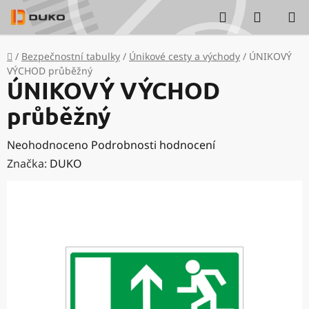
Přejít
Hledat
NÁKUP
na
KOŠÍK
obsah
Domů
/
Bezpečnostní tabulky
/
Únikové cesty a východy
/
ÚNIKOVÝ
VÝCHOD průběžný
ÚNIKOVÝ VÝCHOD
průběžný
Průměrné
Neohodnoceno
Podrobnosti hodnocení
hodnocení
Značka:
DUKO
produktu
je
0,0
z
5
hvězdiček.