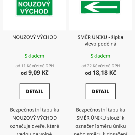
NOUZOVÝ VÝCHOD
SMĚR ÚNIKU - šipka
vlevo podélná
Skladem
Skladem
od 11 Kč včetně DPH
od 22 Kč včetně DPH
9,09 Kč
18,18 Kč
od
od
DETAIL
DETAIL
Bezpečnostní tabulka
Bezpečnostní tabulka
NOUZOVÝ VÝCHOD
SMĚR ÚNIKU slouží k
označuje dveře, které
označení směru úniku
vedou na volné
nebo směru k dosažení