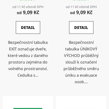
od 11 Kč včetně DPH
od 11 Kč včetně DPH
9,09 Kč
9,09 Kč
od
od
DETAIL
DETAIL
Bezpečnostní tabulka
Bezpečnostní
EXIT označuje dveře,
tabulka ÚNIKOVÝ
které vedou z daného
VÝCHOD průběžný
prostoru zejména do
slouží k označení
volného prostranství.
průběžného směru
Cedulka s...
úniku a evakuace
osob....