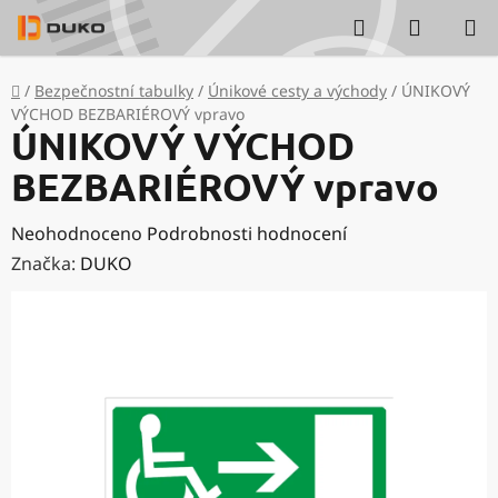
Přejít
Hledat
NÁKUP
na
KOŠÍK
obsah
Domů
/
Bezpečnostní tabulky
/
Únikové cesty a východy
/
ÚNIKOVÝ
VÝCHOD BEZBARIÉROVÝ vpravo
ÚNIKOVÝ VÝCHOD
BEZBARIÉROVÝ vpravo
Průměrné
Neohodnoceno
Podrobnosti hodnocení
hodnocení
Značka:
DUKO
produktu
je
0,0
z
5
hvězdiček.