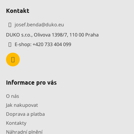
á
Kontakt
p
a
josef.benda
@
duko.eu
t
DUKO s.r.o., Olivova 1398/7, 110 00 Praha
í
E-shop: +420 733 404 099
Informace pro vás
O nás
Jak nakupovat
Doprava a platba
Kontakty
Náhradní plnění