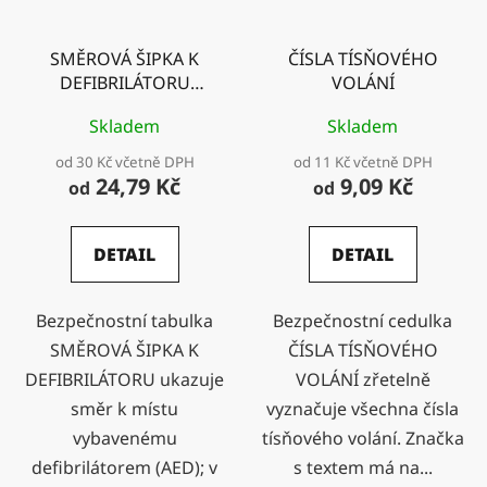
SMĚROVÁ ŠIPKA K
ČÍSLA TÍSŇOVÉHO
DEFIBRILÁTORU
VOLÁNÍ
vpravo
Skladem
Skladem
od 30 Kč včetně DPH
od 11 Kč včetně DPH
24,79 Kč
9,09 Kč
od
od
DETAIL
DETAIL
Bezpečnostní tabulka
Bezpečnostní cedulka
SMĚROVÁ ŠIPKA K
ČÍSLA TÍSŇOVÉHO
DEFIBRILÁTORU ukazuje
VOLÁNÍ zřetelně
směr k místu
vyznačuje všechna čísla
vybavenému
tísňového volání. Značka
defibrilátorem (AED); v
s textem má na...