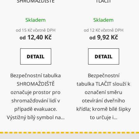
SHROMAŽDIŠTĚ
TLAČIT
Skladem
Skladem
od 15 Kč včetně DPH
od 12 Kč včetně DPH
12,40 Kč
9,92 Kč
od
od
DETAIL
DETAIL
Bezpečnostní tabulka
Bezpečnostní
SHROMAŽDIŠTĚ
tabulka TLAČIT slouží k
označuje prostor pro
označení směru
shromažďování lidí v
otevírání dveřního
případě evakuace.
křídla; kromě bílé šipky
Výstižný bílý symbol na...
to určuje i...
Z