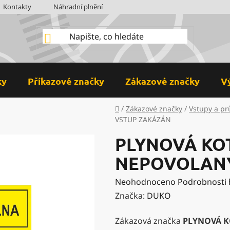
Kontakty
Náhradní plnění
BOZP
Hodnocení obchodu
ky
Příkazové značky
Zákazové značky
V
Domů
/
Zákazové značky
/
Vstupy a p
VSTUP ZAKÁZÁN
PLYNOVÁ KO
NEPOVOLAN
Průměrné
Neohodnoceno
Podrobnosti
hodnocení
Značka:
DUKO
produktu
Zákazová značka
PLYNOVÁ K
je