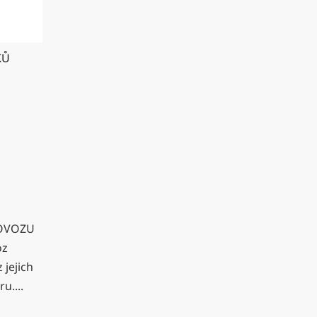
KŮ
ROVOZU
oz
 jejich
u....