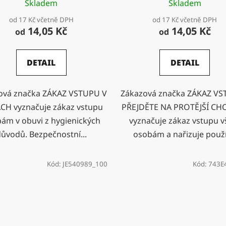
Skladem
Skladem
od 17 Kč včetně DPH
od 17 Kč včetně DPH
14,05 Kč
14,05 Kč
od
od
DETAIL
DETAIL
ová značka ZÁKAZ VSTUPU V
Zákazová značka ZÁKAZ VS
CH vyznačuje zákaz vstupu
PŘEJDĚTE NA PROTĚJŠÍ CH
ám v obuvi z hygienických
vyznačuje zákaz vstupu 
ůvodů. Bezpečnostní...
osobám a nařizuje použít
Kód:
JE540989_100
Kód:
743E