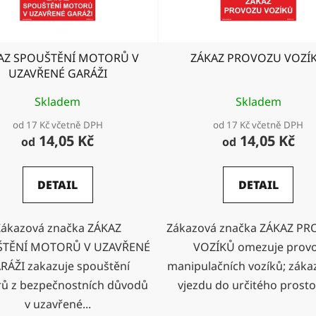
AZ SPOUŠTĚNÍ MOTORŮ V
ZÁKAZ PROVOZU VOZÍ
UZAVŘENÉ GARÁŽI
Skladem
Skladem
od 17 Kč včetně DPH
od 17 Kč včetně DPH
14,05 Kč
14,05 Kč
od
od
DETAIL
DETAIL
Zákazová značka ZÁKAZ
Zákazová značka ZÁKAZ P
TĚNÍ MOTORŮ V UZAVŘENÉ
VOZÍKŮ omezuje prov
RÁŽI zakazuje spouštění
manipulačních vozíků; zákaz
ů z bezpečnostních důvodů
vjezdu do určitého prostor
v uzavřené...