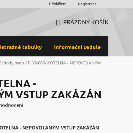
Obchodní podmínky
Přihlášení
Ochrana osobních údajů a GDPR
Registrace
M
PRÁZDNÝ KOŠÍK
NÁKUPNÍ
KOŠÍK
ýstražné tabulky
Informační cedule
Plastov
růchody osob
/
PLYNOVÁ KOTELNA - NEPOVOLANÝM
TELNA -
ÝM VSTUP ZAKÁZÁN
 hodnocení
OTELNA - NEPOVOLANÝM VSTUP ZAKÁZÁN