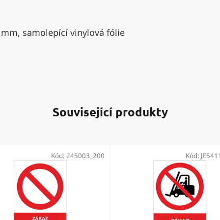
 mm, samolepící vinylová fólie
Související produkty
Kód:
245003_200
Kód:
JE541