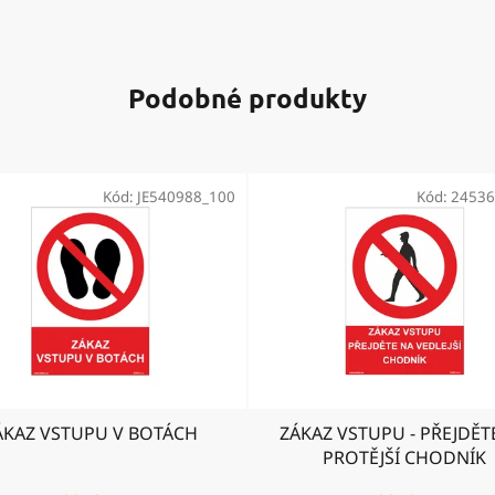
Podobné produkty
Kód:
JE540988_100
Kód:
24536
ÁKAZ VSTUPU V BOTÁCH
ZÁKAZ VSTUPU - PŘEJDĚT
PROTĚJŠÍ CHODNÍK