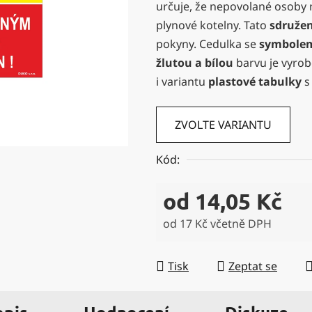
určuje, že nepovolané osoby 
0,0
plynové kotelny. Tato
sdruže
z
pokyny. Cedulka se
symbolem
5
žlutou a bílou
barvu je vyrob
hvězdiček.
i variantu
plastové tabulky
s
ZVOLTE VARIANTU
Kód:
od
14,05 Kč
od
17 Kč
včetně DPH
Měrná cena:
Tisk
Zeptat se