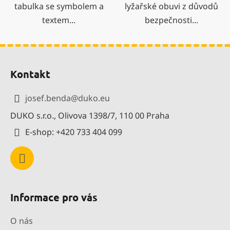
tabulka se symbolem a
lyžařské obuvi z důvodů
textem...
bezpečnosti...
Z
á
Kontakt
p
a
josef.benda
@
duko.eu
t
DUKO s.r.o., Olivova 1398/7, 110 00 Praha
í
E-shop: +420 733 404 099
Informace pro vás
O nás