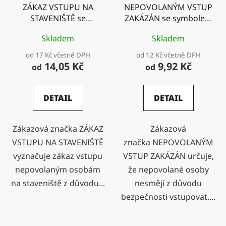
ZÁKAZ VSTUPU NA
NEPOVOLANÝM VSTUP
STAVENIŠTĚ se
ZAKÁZÁN se symbolem
symbolem a textem
a textem
Skladem
Skladem
od 17 Kč včetně DPH
od 12 Kč včetně DPH
14,05 Kč
9,92 Kč
od
od
DETAIL
DETAIL
Zákazová značka ZÁKAZ
Zákazová
VSTUPU NA STAVENIŠTĚ
značka NEPOVOLANÝM
vyznačuje zákaz vstupu
VSTUP ZAKÁZÁN určuje,
nepovolaným osobám
že nepovolané osoby
na staveniště z důvodu...
nesmějí z důvodu
bezpečnosti vstupovat....