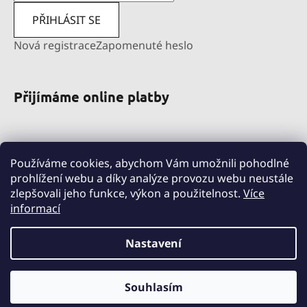
PŘIHLÁSIT SE
Nová registrace
Zapomenuté heslo
Přijímáme online platby
Používáme cookies, abychom Vám umožnili pohodlné
prohlížení webu a díky analýze provozu webu neustále
zlepšovali jeho funkce, výkon a použitelnost.
Více
informací
pravni-sluzby.lexfin.cz
nahradniplneni.duko.eu
detske-obleceni-duko.cz
Nastavení
Souhlasím
Vytvořil Shoptet
Copyright 2026
DUKO s.r.o.
. Všechna práva vyhrazena.