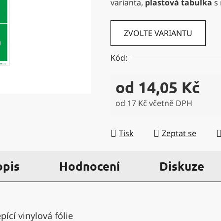
varianta,
plastová tabulka
s
5
hvězdiček.
ZVOLTE VARIANTU
Kód:
od
14,05 Kč
od
17 Kč
včetně DPH
Měrná cena:
Tisk
Zeptat se
opis
Hodnocení
Diskuze
ící vinylová fólie