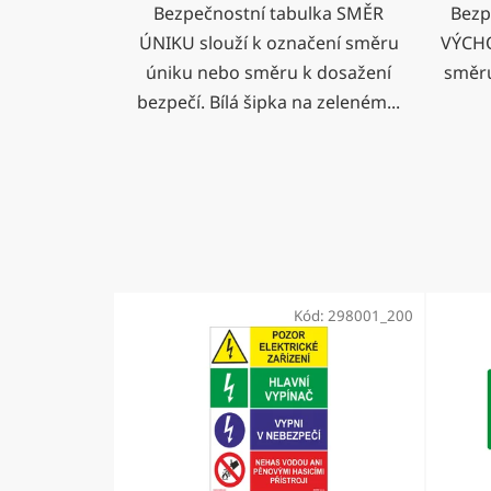
Bezpečnostní tabulka SMĚR
Bezp
ÚNIKU slouží k označení směru
VÝCHO
úniku nebo směru k dosažení
směru
bezpečí. Bílá šipka na zeleném...
Kód:
298001_200