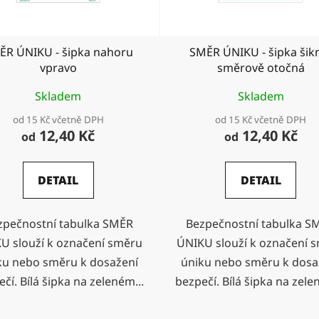
ĚR ÚNIKU - šipka nahoru
SMĚR ÚNIKU - šipka ši
vpravo
směrově otočná
Skladem
Skladem
od 15 Kč včetně DPH
od 15 Kč včetně DPH
12,40 Kč
12,40 Kč
od
od
DETAIL
DETAIL
zpečnostní tabulka SMĚR
Bezpečnostní tabulka S
U slouží k označení směru
ÚNIKU slouží k označení 
ku nebo směru k dosažení
úniku nebo směru k dosa
čí. Bílá šipka na zeleném...
bezpečí. Bílá šipka na zele