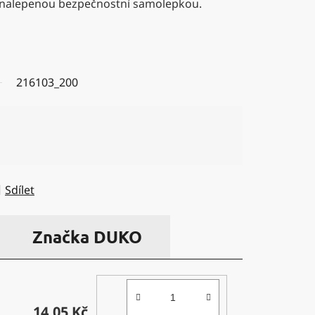
 nalepenou bezpečnostní samolepkou.
216103_200
Sdílet
Značka
DUKO
14,05 Kč