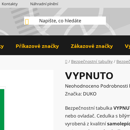
Kontakty
Náhradní plnění
BOZP
Hodnocení obchodu
ky
Příkazové značky
Zákazové značky
V
Domů
/
Bezpečnostní tabulky
/
Bezpeč
VYPNUTO
Průměrné
Neohodnoceno
Podrobnosti
hodnocení
Značka:
DUKO
produktu
Bezpečnostní tabulka
VYPNU
je
nebo ovladač. Cedulka s bílý
0,0
vyrobená z kvalitní
samolepící
z