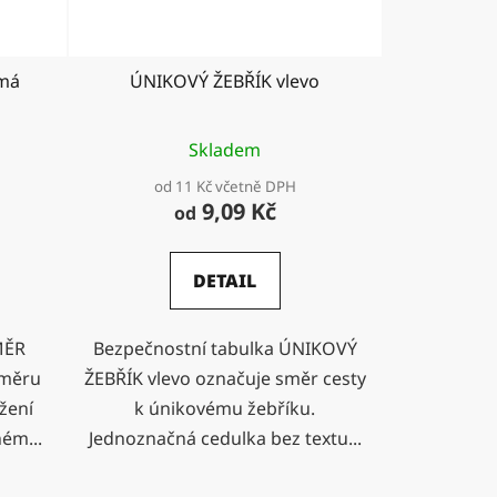
kmá
ÚNIKOVÝ ŽEBŘÍK vlevo
Skladem
od 11 Kč včetně DPH
9,09 Kč
od
DETAIL
MĚR
Bezpečnostní tabulka ÚNIKOVÝ
směru
ŽEBŘÍK vlevo označuje směr cesty
žení
k únikovému žebříku.
ném...
Jednoznačná cedulka bez textu...