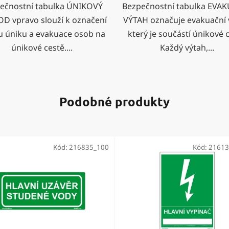
ečnostní tabulka ÚNIKOVÝ
Bezpečnostní tabulka EVA
D vpravo slouží k označení
VÝTAH označuje evakuační 
 úniku a evakuace osob na
který je součástí únikové c
únikové cestě....
Každý výtah,...
Podobné produkty
Kód:
216835_100
Kód:
21613