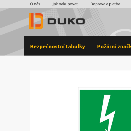
Přejít
O nás
Jak nakupovat
Doprava a platba
na
obsah
Bezpečnostní tabulky
Požární znač