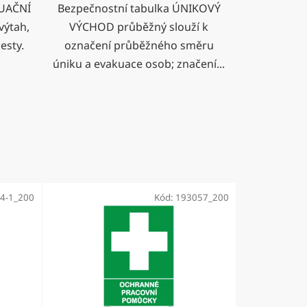
KUAČNÍ
Bezpečnostní tabulka ÚNIKOVÝ
výtah,
VÝCHOD průběžný slouží k
esty.
označení průběžného směru
úniku a evakuace osob; značení...
4-1_200
Kód:
193057_200