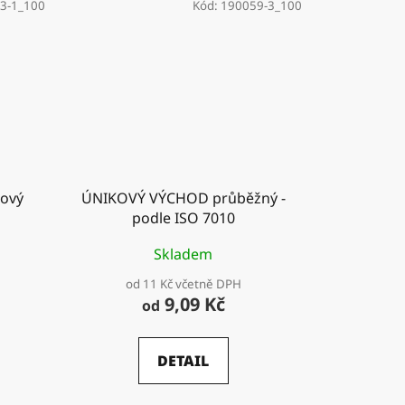
3-1_100
Kód:
190059-3_100
cový
ÚNIKOVÝ VÝCHOD průběžný -
podle ISO 7010
Skladem
od 11 Kč včetně DPH
9,09 Kč
od
DETAIL