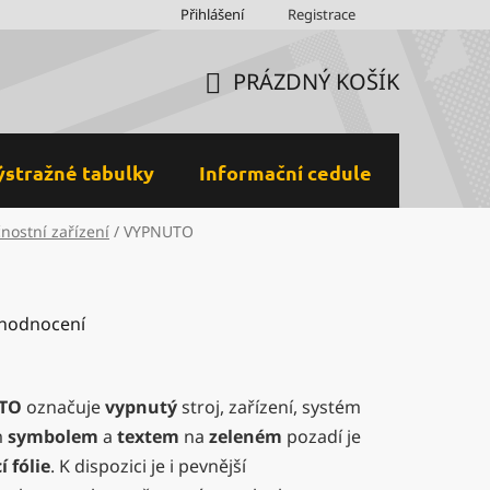
Obchodní podmínky
Přihlášení
Ochrana osobních údajů a GDPR
Registrace
M
PRÁZDNÝ KOŠÍK
NÁKUPNÍ
KOŠÍK
ýstražné tabulky
Informační cedule
Plastov
nostní zařízení
/
VYPNUTO
 hodnocení
TO
označuje
vypnutý
stroj, zařízení, systém
m
symbolem
a
textem
na
zeleném
pozadí je
 fólie
. K dispozici je i pevnější