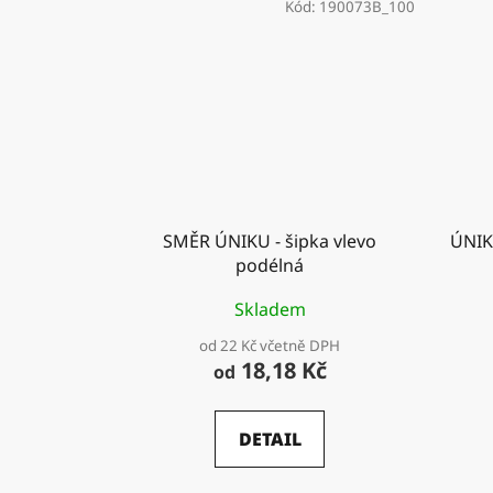
Kód:
190073B_100
SMĚR ÚNIKU - šipka vlevo
ÚNIK
podélná
Skladem
od 22 Kč včetně DPH
18,18 Kč
od
DETAIL