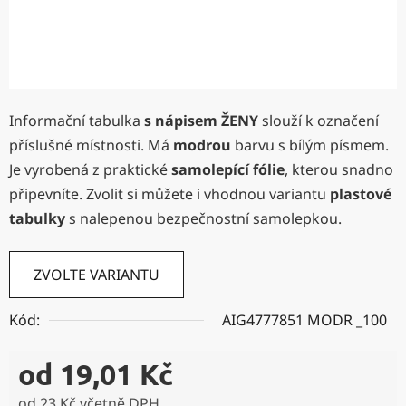
Informační tabulka
s nápisem
ŽENY
slouží k označení
příslušné místnosti. Má
modrou
barvu s bílým písmem.
Je vyrobená z praktické
samolepící fólie
, kterou snadno
připevníte. Zvolit si můžete i vhodnou variantu
plastové
tabulky
s nalepenou bezpečnostní samolepkou.
ZVOLTE VARIANTU
Kód:
AIG4777851 MODR _100
od
19,01 Kč
od
23 Kč
včetně DPH