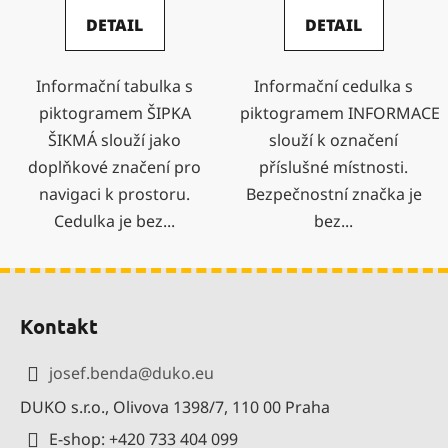
DETAIL
DETAIL
Informační tabulka s
Informační cedulka s
piktogramem ŠIPKA
piktogramem INFORMACE
ŠIKMÁ slouží jako
slouží k označení
doplňkové značení pro
příslušné místnosti.
navigaci k prostoru.
Bezpečnostní značka je
Cedulka je bez...
bez...
Z
á
Kontakt
p
a
josef.benda
@
duko.eu
t
DUKO s.r.o., Olivova 1398/7, 110 00 Praha
í
E-shop: +420 733 404 099