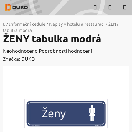
Přejít
Hledat
NÁKUP
na
KOŠÍK
obsah
Domů
/
Informační cedule
/
Nápisy v hotelu a restauraci
/
ŽENY
tabulka modrá
ŽENY tabulka modrá
Průměrné
Neohodnoceno
Podrobnosti hodnocení
hodnocení
Značka:
DUKO
produktu
je
0,0
z
5
hvězdiček.