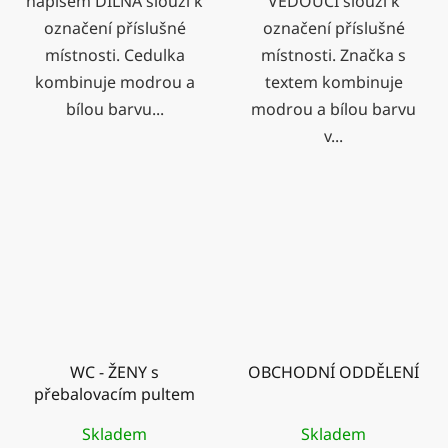
nápisem DÍLNA slouží k
VEDOUCÍ slouží k
označení příslušné
označení příslušné
místnosti. Cedulka
místnosti. Značka s
kombinuje modrou a
textem kombinuje
bílou barvu...
modrou a bílou barvu
v...
WC - ŽENY s
OBCHODNÍ ODDĚLENÍ
přebalovacím pultem
Skladem
Skladem