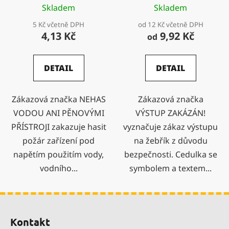
Skladem
Skladem
5 Kč včetně DPH
od 12 Kč včetně DPH
4,13 Kč
9,92 Kč
od
DETAIL
DETAIL
Zákazová značka NEHAS
Zákazová značka
VODOU ANI PĚNOVÝMI
VÝSTUP ZAKÁZÁN!
PŘÍSTROJI zakazuje hasit
vyznačuje zákaz výstupu
požár zařízení pod
na žebřík z důvodu
napětím použitím vody,
bezpečnosti. Cedulka se
vodního...
symbolem a textem...
Z
á
Kontakt
p