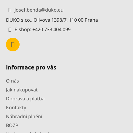
a
josef.benda
@
duko.eu
t
DUKO s.r.o., Olivova 1398/7, 110 00 Praha
í
E-shop: +420 733 404 099
Informace pro vás
O nás
Jak nakupovat
Doprava a platba
Kontakty
Náhradní plnění
BOZP