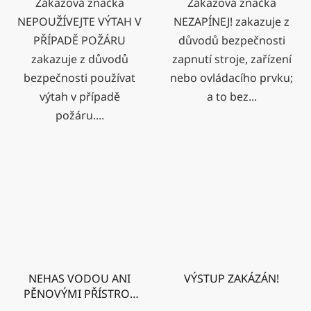
Zákazová značka
Zákazová značka
NEPOUŽÍVEJTE VÝTAH V
NEZAPÍNEJ! zakazuje z
PŘÍPADĚ POŽÁRU
důvodů bezpečnosti
zakazuje z důvodů
zapnutí stroje, zařízení
bezpečnosti používat
nebo ovládacího prvku;
výtah v případě
a to bez...
požáru....
NEHAS VODOU ANI
VÝSTUP ZAKÁZÁN!
PĚNOVÝMI PŘÍSTROJI
pro menší zařízení