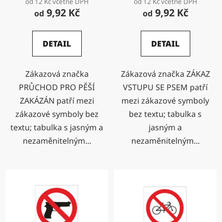
od 12 Kč včetně DPH
od 12 Kč včetně DPH
9,92 Kč
9,92 Kč
od
od
DETAIL
DETAIL
Zákazová značka
Zákazová značka ZÁKAZ
PRŮCHOD PRO PĚŠÍ
VSTUPU SE PSEM patří
ZAKÁZÁN patří mezi
mezi zákazové symboly
zákazové symboly bez
bez textu; tabulka s
textu; tabulka s jasným a
jasným a
nezaměnitelným...
nezaměnitelným...