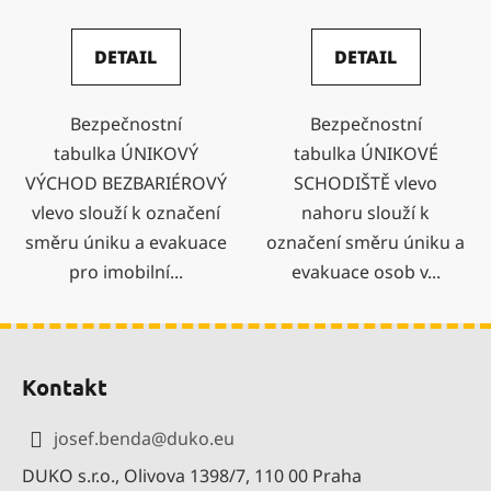
DETAIL
DETAIL
Bezpečnostní
Bezpečnostní
tabulka ÚNIKOVÝ
tabulka ÚNIKOVÉ
VÝCHOD BEZBARIÉROVÝ
SCHODIŠTĚ vlevo
vlevo slouží k označení
nahoru slouží k
směru úniku a evakuace
označení směru úniku a
pro imobilní...
evakuace osob v...
Z
á
Kontakt
p
a
josef.benda
@
duko.eu
t
DUKO s.r.o., Olivova 1398/7, 110 00 Praha
í