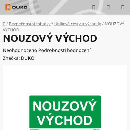
Přejít
Hledat
NÁKUP
na
KOŠÍK
obsah
Domů
/
Bezpečnostní tabulky
/
Únikové cesty a východy
/
NOUZOVÝ
VÝCHOD
NOUZOVÝ VÝCHOD
Průměrné
Neohodnoceno
Podrobnosti hodnocení
hodnocení
Značka:
DUKO
produktu
je
0,0
z
5
hvězdiček.