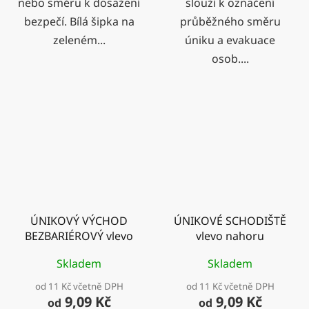
nebo směru k dosažení
slouží k označení
bezpečí. Bílá šipka na
průběžného směru
zeleném...
úniku a evakuace
osob....
ÚNIKOVÝ VÝCHOD
ÚNIKOVÉ SCHODIŠTĚ
BEZBARIÉROVÝ vlevo
vlevo nahoru
Skladem
Skladem
od 11 Kč včetně DPH
od 11 Kč včetně DPH
9,09 Kč
9,09 Kč
od
od