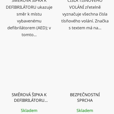
SMĚROVÁ ŠIPKA K
ČÍSLA TÍSŇOVÉHO
DEFIBRILÁTORU ukazuje
VOLÁNÍ zřetelně
směr k místu
vyznačuje všechna čísla
vybavenému
tísňového volání. Značka
defibrilátorem (AED); v
s textem má na...
tomto...
SMĚROVÁ ŠIPKA K
BEZPEČNOSTNÍ
DEFIBRILÁTORU
SPRCHA
vpravo
Skladem
Skladem