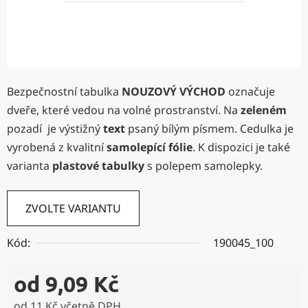
Bezpečnostní tabulka
NOUZOVÝ VÝCHOD
označuje
dveře, které vedou na volné prostranství. Na
zeleném
pozadí je výstižný
text
psaný bílým písmem. Cedulka je
vyrobená z kvalitní
samolepící fólie
. K dispozici je také
varianta
plastové tabulky
s polepem samolepky.
ZVOLTE VARIANTU
Kód:
190045_100
od
9,09 Kč
od
11 Kč
včetně DPH