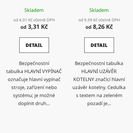
Skladem
Skladem
od 4,01 Kč včetně DPH
od 9,99 Kč včetně DPH
3,31 Kč
8,26 Kč
od
od
DETAIL
DETAIL
Bezpečnostní
Bezpečnostní tabulka
tabulka HLAVNÍ VYPÍNAČ
HLAVNÍ UZÁVĚR
označuje hlavní vypínač
KOTELNY značící hlavní
stroje, zařízení nebo
uzávěr kotelny. Cedulka
systému; je možné
s textem na zeleném
doplnit druh...
pozadí je...