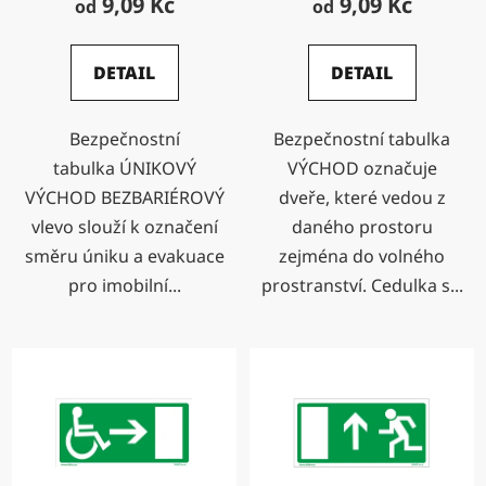
9,09 Kč
9,09 Kč
od
od
DETAIL
DETAIL
Bezpečnostní
Bezpečnostní tabulka
tabulka ÚNIKOVÝ
VÝCHOD označuje
VÝCHOD BEZBARIÉROVÝ
dveře, které vedou z
vlevo slouží k označení
daného prostoru
směru úniku a evakuace
zejména do volného
pro imobilní...
prostranství. Cedulka s...