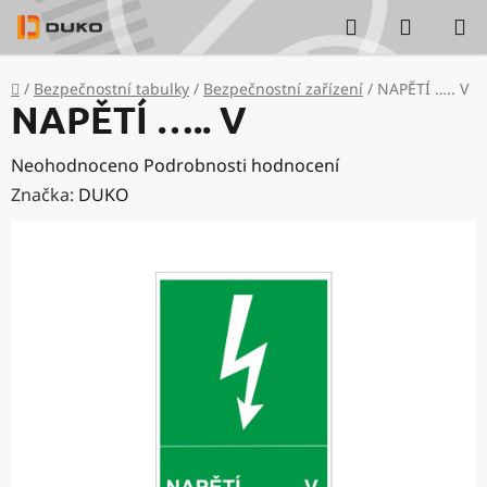
Přejít
Hledat
NÁKUP
na
KOŠÍK
obsah
Domů
/
Bezpečnostní tabulky
/
Bezpečnostní zařízení
/
NAPĚTÍ ….. V
NAPĚTÍ ….. V
Průměrné
Neohodnoceno
Podrobnosti hodnocení
hodnocení
Značka:
DUKO
produktu
je
0,0
z
5
hvězdiček.