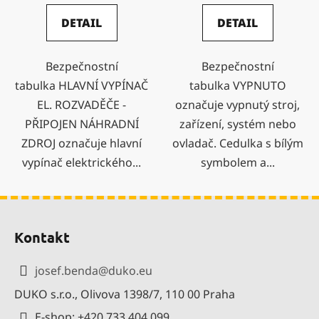
DETAIL
DETAIL
Bezpečnostní
Bezpečnostní
tabulka HLAVNÍ VYPÍNAČ
tabulka VYPNUTO
EL. ROZVADĚČE -
označuje vypnutý stroj,
PŘIPOJEN NÁHRADNÍ
zařízení, systém nebo
ZDROJ označuje hlavní
ovladač. Cedulka s bílým
vypínač elektrického...
symbolem a...
Z
á
Kontakt
p
a
josef.benda
@
duko.eu
t
DUKO s.r.o., Olivova 1398/7, 110 00 Praha
í
E-shop: +420 733 404 099