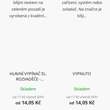
bílým textem na
zařízení, systém nebo
zeleném pozadí je
ovladač. Na značce je
vyrobená z kvalitní...
bílý...
HLAVNÍ VYPÍNAČ EL.
VYPNUTO
ROZVADĚČE -
PŘIPOJEN NÁHRADNÍ
Skladem
Skladem
ZDROJ
od 17 Kč včetně DPH
od 17 Kč včetně DPH
14,05 Kč
14,05 Kč
od
od