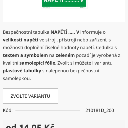
Bezpečnostní tabulka
NAPĚTÍ ….. V
informuje o
velikosti napětí
ve stroji, přístroji nebo zařízení, s
možností doplnění číselné hodnoty napětí. Cedulka s
textem a symbolem
na
zeleném
pozadí je vyrobená z
kvalitní
samolepící fólie
. Zvolit si můžete i variantu
plastové tabulky
s nalepenou bezpečnostní
samolepkou.
ZVOLTE VARIANTU
Kód:
210181D_200
od
14,05 Kč