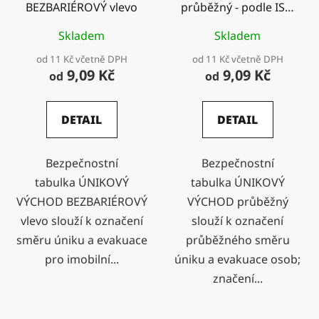
BEZBARIÉROVÝ vlevo
průběžný - podle ISO
7010
Skladem
Skladem
od 11 Kč včetně DPH
od 11 Kč včetně DPH
9,09 Kč
9,09 Kč
od
od
DETAIL
DETAIL
Bezpečnostní
Bezpečnostní
tabulka ÚNIKOVÝ
tabulka ÚNIKOVÝ
VÝCHOD BEZBARIÉROVÝ
VÝCHOD průběžný
vlevo slouží k označení
slouží k označení
směru úniku a evakuace
průběžného směru
pro imobilní...
úniku a evakuace osob;
značení...