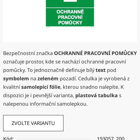
Bezpečnostní značka
OCHRANNÉ PRACOVNÍ POMŮCKY
označuje prostor, kde se nachází ochranné pracovní
pomůcky. To jednoznačně definuje bílý
text
pod
symbolem
na
zeleném
pozadí. Cedulka je vyrobená z
kvalitní
samolepící fólie
, kterou snadno nalepíte. K
dispozici je i pevnější varianta,
plastová tabulka
s
nalepenou informační samolepkou.
ZVOLTE VARIANTU
Kód:
193057_200