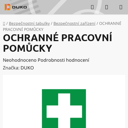
Přejít
Hledat
NÁKUP
na
KOŠÍK
obsah
Domů
/
Bezpečnostní tabulky
/
Bezpečnostní zařízení
/
OCHRANNÉ
PRACOVNÍ POMŮCKY
OCHRANNÉ PRACOVNÍ
POMŮCKY
Průměrné
Neohodnoceno
Podrobnosti hodnocení
hodnocení
Značka:
DUKO
produktu
je
0,0
z
5
hvězdiček.