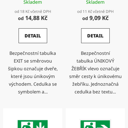
Skladem
Skladem
od 18 Kč včetně DPH
od 11 Kč včetně DPH
14,88 Kč
9,09 Kč
od
od
DETAIL
DETAIL
Bezpečnostní tabulka
Bezpečnostní
EXIT se směrovou
tabulka ÚNIKOVÝ
šipkou označuje dveře,
ŽEBŘÍK vlevo označuje
které jsou únikovým
směr cesty k únikovému
východem. Cedulka se
žebříku. Jednoznačná
symbolem a...
cedulka bez textu...