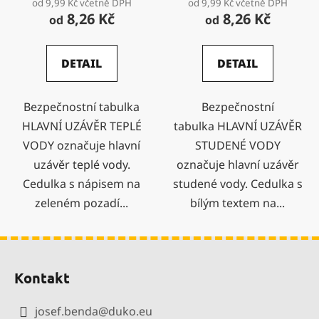
od 9,99 Kč včetně DPH
od 9,99 Kč včetně DPH
8,26 Kč
8,26 Kč
od
od
DETAIL
DETAIL
Bezpečnostní tabulka
Bezpečnostní
HLAVNÍ UZÁVĚR TEPLÉ
tabulka HLAVNÍ UZÁVĚR
VODY označuje hlavní
STUDENÉ VODY
uzávěr teplé vody.
označuje hlavní uzávěr
Cedulka s nápisem na
studené vody. Cedulka s
zeleném pozadí...
bílým textem na...
Z
á
Kontakt
p
a
josef.benda
@
duko.eu