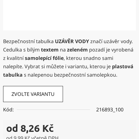
Bezpečnostní tabulka
UZÁVĚR VODY
značí uzávěr vody.
Cedulka s bílým
textem
na
zeleném
pozadí je vyrobená
z kvalitní
samolepící fólie
,
kterou snadno sami
nalepíte. Vybrat si můžete i variantu, kterou je
plastová
tabulka
s nalepenou bezpečnostní samolepkou.
ZVOLTE VARIANTU
Kód:
216893_100
od
8,26 Kč
od
9,99 Kč
včetně DPH