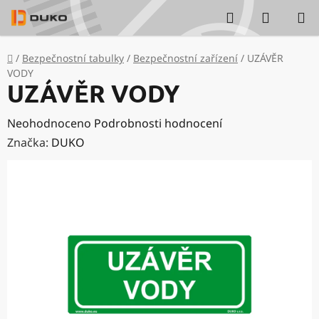
Přejít
Hledat
NÁKUP
na
KOŠÍK
obsah
Domů
/
Bezpečnostní tabulky
/
Bezpečnostní zařízení
/
UZÁVĚR
VODY
UZÁVĚR VODY
Průměrné
Neohodnoceno
Podrobnosti hodnocení
hodnocení
Značka:
DUKO
produktu
je
0,0
z
5
hvězdiček.