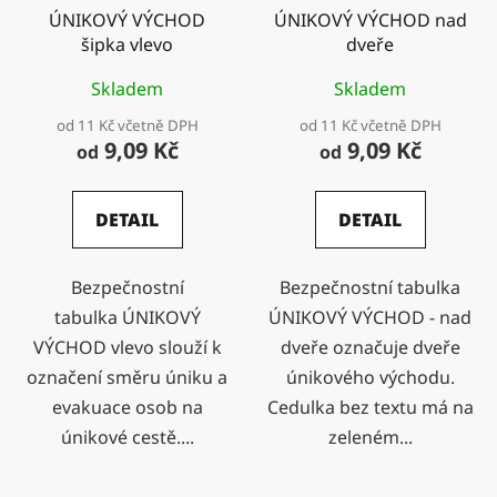
ÚNIKOVÝ VÝCHOD
ÚNIKOVÝ VÝCHOD nad
šipka vlevo
dveře
Skladem
Skladem
od 11 Kč včetně DPH
od 11 Kč včetně DPH
9,09 Kč
9,09 Kč
od
od
DETAIL
DETAIL
Bezpečnostní
Bezpečnostní tabulka
tabulka ÚNIKOVÝ
ÚNIKOVÝ VÝCHOD - nad
VÝCHOD vlevo slouží k
dveře označuje dveře
označení směru úniku a
únikového východu.
evakuace osob na
Cedulka bez textu má na
únikové cestě....
zeleném...