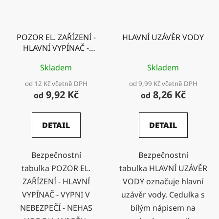
POZOR EL. ZAŘÍZENÍ -
HLAVNÍ UZÁVĚR VODY
HLAVNÍ VYPÍNAČ -
VYPNI V NEBEZPEČÍ -
Skladem
Skladem
NEHAS VODOU ANI
PĚN. HASICÍMI
od 12 Kč včetně DPH
od 9,99 Kč včetně DPH
PŘÍSTROJI
9,92 Kč
8,26 Kč
od
od
DETAIL
DETAIL
Bezpečnostní
Bezpečnostní
tabulka POZOR EL.
tabulka HLAVNÍ UZÁVĚR
ZAŘÍZENÍ - HLAVNÍ
VODY označuje hlavní
VYPÍNAČ - VYPNI V
uzávěr vody. Cedulka s
NEBEZPEČÍ - NEHAS
bílým nápisem na