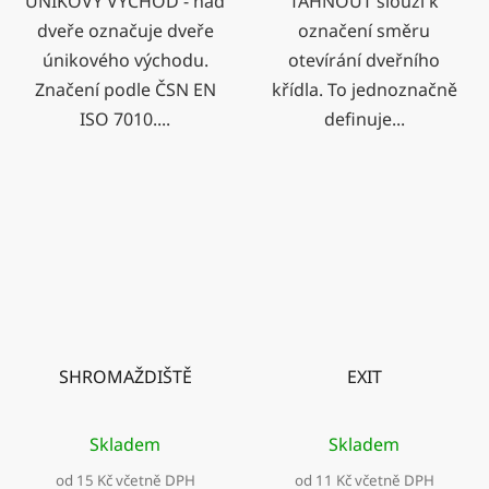
ÚNIKOVÝ VÝCHOD - nad
TÁHNOUT slouží k
dveře označuje dveře
označení směru
únikového východu.
otevírání dveřního
Značení podle ČSN EN
křídla. To jednoznačně
ISO 7010....
definuje...
SHROMAŽDIŠTĚ
EXIT
Skladem
Skladem
od 15 Kč včetně DPH
od 11 Kč včetně DPH