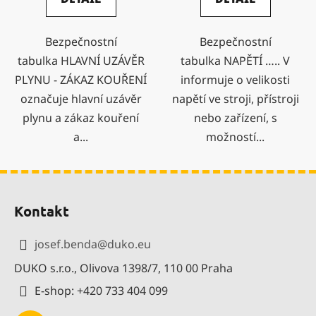
Bezpečnostní
Bezpečnostní
tabulka HLAVNÍ UZÁVĚR
tabulka NAPĚTÍ ….. V
PLYNU - ZÁKAZ KOUŘENÍ
informuje o velikosti
označuje hlavní uzávěr
napětí ve stroji, přístroji
plynu a zákaz kouření
nebo zařízení, s
a...
možností...
Z
á
Kontakt
p
a
josef.benda
@
duko.eu
t
DUKO s.r.o., Olivova 1398/7, 110 00 Praha
í
E-shop: +420 733 404 099